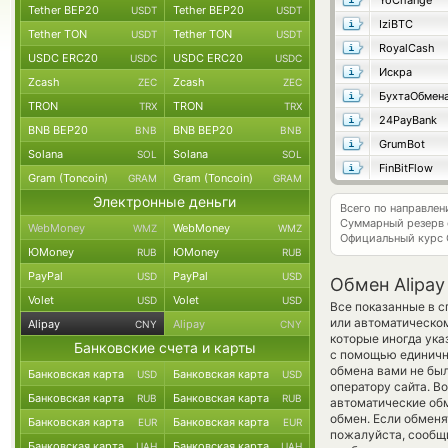
YoChange
Tether BEP20
Tether BEP20
USDT
USDT
IziBTC
Tether TON
Tether TON
USDT
USDT
RoyalCash
USDC ERC20
USDC ERC20
USDC
USDC
Искра
Zcash
Zcash
ZEC
ZEC
БухтаОбмен
TRON
TRON
TRX
TRX
24PayBank
BNB BEP20
BNB BEP20
BNB
BNB
GrumBot
Solana
Solana
SOL
SOL
FinBitFlow
Gram (Toncoin)
Gram (Toncoin)
GRAM
GRAM
Электронные деньги
Всего по направлен
Суммарный резерв
WebMoney
WebMoney
WMZ
WMZ
Официальный курс
ЮMoney
ЮMoney
RUB
RUB
PayPal
PayPal
USD
USD
Обмен Alipa
Volet
Volet
USD
USD
Все показанные в с
или автоматическом
Alipay
Alipay
CNY
CNY
которые иногда ука
Банковские счета и карты
с помощью единично
обмена вами не бы
Банковская карта
Банковская карта
USD
USD
оператору сайта. В
Банковская карта
Банковская карта
RUB
RUB
автоматические о
обмен. Если обменя
Банковская карта
Банковская карта
EUR
EUR
пожалуйста, сообщ
Банковская карта
Банковская карта
UAH
UAH