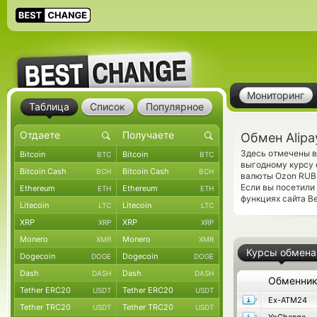
Мониторинг
Таблица
Список
Популярное
Обмен Alipa
Здесь отмечены в
Bitcoin
Bitcoin
BTC
BTC
выгодному курсу о
Bitcoin Cash
Bitcoin Cash
BCH
BCH
валюты Ozon RUB.
Если вы посетили
Ethereum
Ethereum
ETH
ETH
функциях сайта Be
Litecoin
Litecoin
LTC
LTC
XRP
XRP
XRP
XRP
Monero
Monero
XMR
XMR
Курсы обмена
Dogecoin
Dogecoin
DOGE
DOGE
Dash
Dash
DASH
DASH
Обменни
Tether ERC20
Tether ERC20
USDT
USDT
Ex-ATM24
Tether TRC20
Tether TRC20
USDT
USDT