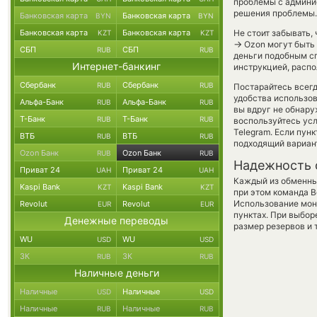
проблемы с админис
решения проблемы.
Банковская карта
Банковская карта
BYN
BYN
Банковская карта
Банковская карта
Не стоит забывать,
KZT
KZT
→
Ozon могут быть 
СБП
СБП
RUB
RUB
деньги подобным сп
Интернет-банкинг
инструкцией, распо
Сбербанк
Сбербанк
RUB
RUB
Постарайтесь всег
удобства использов
Альфа-Банк
Альфа-Банк
RUB
RUB
вы вдруг не обнару
Т-Банк
Т-Банк
RUB
RUB
воспользуйтесь ус
Telegram. Если пун
ВТБ
ВТБ
RUB
RUB
подходящий вариан
Ozon Банк
Ozon Банк
RUB
RUB
Надежность 
Приват 24
Приват 24
UAH
UAH
Каждый из обменны
Kaspi Bank
Kaspi Bank
KZT
KZT
при этом команда 
Использование мон
Revolut
Revolut
EUR
EUR
пунктах. При выбор
Денежные переводы
размер резервов и 
WU
WU
USD
USD
ЗК
ЗК
RUB
RUB
Наличные деньги
Наличные
Наличные
USD
USD
Наличные
Наличные
RUB
RUB