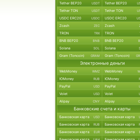
Tether BEP20
Tether BEP20
USDT
U
Tether TON
Tether TON
USDT
U
USDC ERC20
USDC ERC20
USDC
U
Zcash
Zcash
ZEC
TRON
TRON
TRX
BNB BEP20
BNB BEP20
BNB
Solana
Solana
SOL
Gram (Toncoin)
Gram (Toncoin)
GRAM
G
Электронные деньги
WebMoney
WebMoney
WMZ
W
ЮMoney
ЮMoney
RUB
PayPal
PayPal
USD
Volet
Volet
USD
Alipay
Alipay
CNY
Банковские счета и карты
Банковская карта
Банковская карта
USD
Банковская карта
Банковская карта
RUB
Банковская карта
Банковская карта
EUR
Банковская карта
Банковская карта
UAH