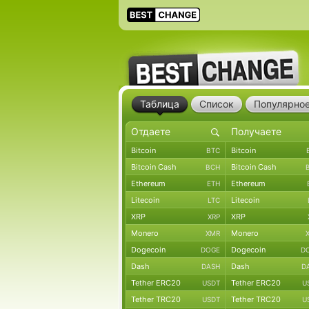
Таблица
Список
Популярно
Bitcoin
Bitcoin
BTC
Bitcoin Cash
Bitcoin Cash
BCH
Ethereum
Ethereum
ETH
Litecoin
Litecoin
LTC
XRP
XRP
XRP
Monero
Monero
XMR
Dogecoin
Dogecoin
DOGE
D
Dash
Dash
DASH
D
Tether ERC20
Tether ERC20
USDT
U
Tether TRC20
Tether TRC20
USDT
U