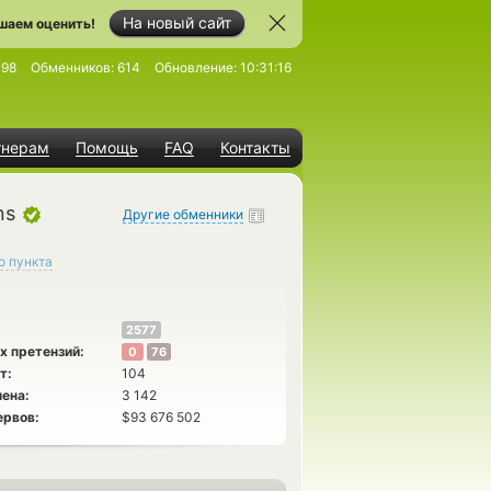
На новый сайт
шаем оценить!
498
Обменников:
614
Обновление:
10:31:16
тнерам
Помощь
FAQ
Контакты
ns
Другие обменники
о пункта
2577
х претензий:
0
76
т:
104
ена:
3 142
ервов:
$93 676 502