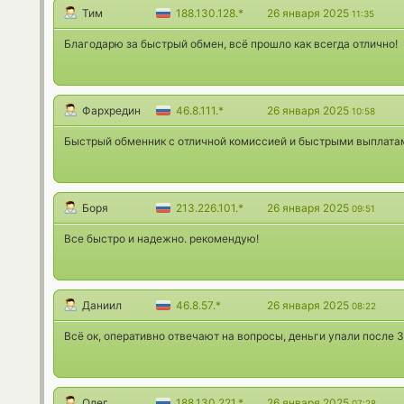
Тим
188.130.128.*
26 января 2025
11:35
Благодарю за быстрый обмен, всё прошло как всегда отлично!
Фархредин
46.8.111.*
26 января 2025
10:58
Быстрый обменник с отличной комиссией и быстрыми выплатам
Боря
213.226.101.*
26 января 2025
09:51
Все быстро и надежно. рекомендую!
Даниил
46.8.57.*
26 января 2025
08:22
Всё ок, оперативно отвечают на вопросы, деньги упали после
Олег
188.130.221.*
26 января 2025
07:28