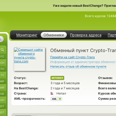
Уже видели новый BestChange? Пригла
Всего курсов:
1248
Мониторинг
Обменники
Проверка адреса
Пар
е
Обменный пункт Crypto-Tra
BTC
Перейти на сайт Crypto-Trans
Информация от администратора обменног
BCH
Написать отзыв об обменном пункте
ETH
LTC
Статус:
Отзывов:
активен
XRP
Возраст:
3 года и 5 месяцев
Финансовы
XMR
На BestChange:
2 года и 7 месяцев
Всего валю
Страна:
Непал
Курсов обм
OGE
AML-прозрачность:
Сумма рез
AML
ASH
SDT
SDT