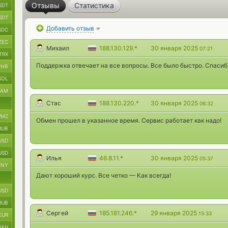
Отзывы
Статистика
SDT
SDT
Добавить отзыв
SDC
ZEC
Михаил
188.130.129.*
30 января 2025
07:21
TRX
Поддержка отвечает на все вопросы. Все было быстро. Спасибо
BNB
SOL
RAM
Стас
188.130.220.*
30 января 2025
06:32
MZ
Обмен прошел в указанное время. Сервис работает как надо!
RUB
USD
USD
Илья
46.8.11.*
30 января 2025
05:37
CNY
Дают хороший курс. Все четко — Как всегда!
USD
RUB
Сергей
185.181.246.*
29 января 2025
15:33
EUR
UAH