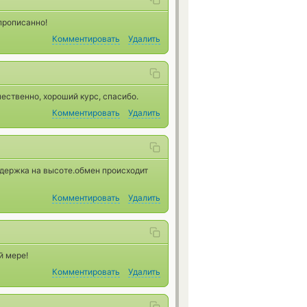
прописанно!
Комментировать
Удалить
ественно, хороший курс, спасибо.
Комментировать
Удалить
держка на высоте.обмен происходит
Комментировать
Удалить
й мере!
Комментировать
Удалить