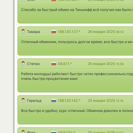
Спасибо за быстрый обмен на Тинькофф всё получил как было 
Тамара
188.130.137.*
26 января 2025
06:52
Отличный обменник, пользуюсь долгое время, все быстро и кач
Степан
46.8.11.*
25 января 2025
15:58
Ребята молодцы! работают быстро четко профессионально.под
очень быстро.процветания вам!
Геральд
188.130.142.*
25 января 2025
15:16
Все быстро и удобно, курс отличный. Обменом доволен в полно
Ярик
46.8.154.*
25 января 2025
13:07