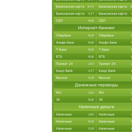
Банковская карта
Банковская карта
BYN
Банковская карта
Банковская карта
KZT
СБП
СБП
RUB
Интернет-банкинг
Сбербанк
Сбербанк
RUB
Альфа-Банк
Альфа-Банк
RUB
Т-Банк
Т-Банк
RUB
ВТБ
ВТБ
RUB
Приват 24
Приват 24
UAH
Kaspi Bank
Kaspi Bank
KZT
Revolut
Revolut
EUR
Денежные переводы
WU
WU
USD
ЗК
ЗК
RUB
Наличные деньги
Наличные
Наличные
USD
Наличные
Наличные
RUB
Наличные
Наличные
EUR