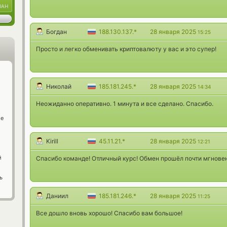
UAH
Богдан
188.130.137.*
28 января 2025
15:25
Просто и легко обменивать криптовалюту у вас и это супер!
Николай
185.181.245.*
28 января 2025
14:34
Неожиданно оперативно. 1 минута и все сделано. Спасибо.
ge
Kirill
45.11.21.*
28 января 2025
12:21
й
Спасибо команде! Отличный курс! Обмен прошёл почти мгнове
ь
Даниил
185.181.246.*
28 января 2025
11:25
Все дошло вновь хорошо! Спасибо вам большое!