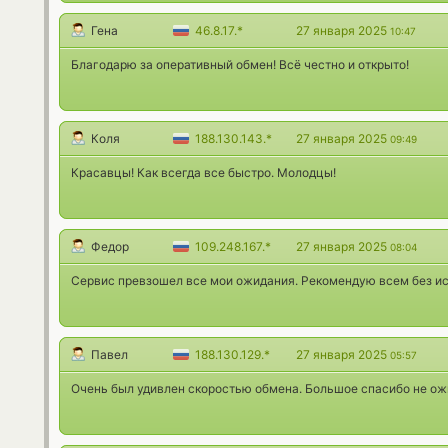
Гена
46.8.17.*
27 января 2025
10:47
Благодарю за оперативный обмен! Всё честно и открыто!
Коля
188.130.143.*
27 января 2025
09:49
Красавцы! Как всегда все быстро. Молодцы!
Федор
109.248.167.*
27 января 2025
08:04
Сервис превзошел все мои ожидания. Рекомендую всем без и
Павел
188.130.129.*
27 января 2025
05:57
Очень был удивлен скоростью обмена. Большое спасибо не ож