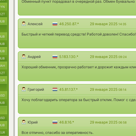
Обменный пункт порадовал в очередной раз. Обмен буквально 
BYN
KZT
RUB
Алексей
46.250.87.*
29 января 2025
14:35
Быстрый и четкий перевод средств! Работой доволен! Спасибо!
RUB
RUB
RUB
Андрей
5.183.130.*
29 января 2025
09:24
RUB
UAH
Хороший обменник, прозрачно работает и дорожит каждым кли
KZT
EUR
Григорий
45.81.137.*
29 января 2025
08:14
USD
Хочу поблагодарить оператора за быстрый отклик. Помог с сде
RUB
USD
Юрий
46.8.16.*
29 января 2025
06:58
RUB
Все отлично, спасибо за оперативность.
EUR