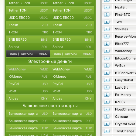
UAchanger
Tether BEP20
Tether BEP20
USDT
USDT
NextBit
Tether TON
Tether TON
USDT
USDT
First-BTC
USDC ERC20
USDC ERC20
USDC
USDC
1WM
Zcash
Zcash
ZEC
ZEC
99Rates
TRON
TRON
TRX
TRX
Receive-Mon
BNB BEP20
BNB BEP20
BNB
BNB
Bitok777
Solana
Solana
SOL
SOL
WmMoney
Gram (Toncoin)
Gram (Toncoin)
GRAM
GRAM
BitcoinObme
Электронные деньги
W-Box
WebMoney
WebMoney
WMZ
WMZ
BTCconverti
ЮMoney
ЮMoney
RUB
RUB
EasyGlobal
PayPal
PayPal
USD
USD
LasloBit
Volet
Volet
USD
USD
Ex-Money
Alipay
Alipay
CNY
CNY
KZ007
Банковские счета и карты
FloatChange
Банковская карта
Банковская карта
USD
USD
Сатоши
Банковская карта
Банковская карта
RUB
RUB
CryptoLavka
Банковская карта
Банковская карта
EUR
EUR
TroyChange
Банковская карта
Банковская карта
UAH
UAH