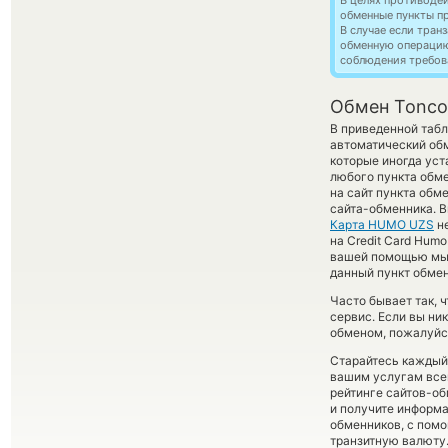
В целях противоде
обменные пункты п
В случае если тра
обменную операци
соблюдения требов
Обмен Tonco
В приведенной табл
автоматический об
которые иногда уст
любого пункта обме
на сайт пункта обм
сайта-обменника. В
Карта HUMO UZS
не
на Credit Card Hum
вашей помощью мы 
данный пункт обмен
Часто бывает так, 
сервис. Если вы ни
обменом, пожалуйст
Старайтесь каждый
вашим услугам все
рейтинге сайтов-об
и получите информа
обменников, с пом
транзитную валюту