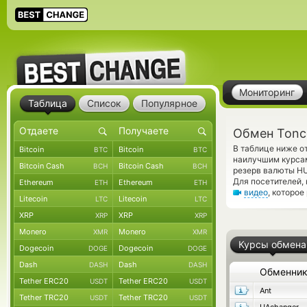
Мониторинг
Таблица
Список
Популярное
Обмен Tonc
В таблице ниже о
Bitcoin
Bitcoin
BTC
BTC
наилучшим курсам
Bitcoin Cash
Bitcoin Cash
BCH
BCH
резерв валюты HU
Для посетителей,
Ethereum
Ethereum
ETH
ETH
видео
, которое
Litecoin
Litecoin
LTC
LTC
XRP
XRP
XRP
XRP
Monero
Monero
XMR
XMR
Курсы обмена
Dogecoin
Dogecoin
DOGE
DOGE
Dash
Dash
DASH
DASH
Обменни
Tether ERC20
Tether ERC20
USDT
USDT
Ant
Tether TRC20
Tether TRC20
USDT
USDT