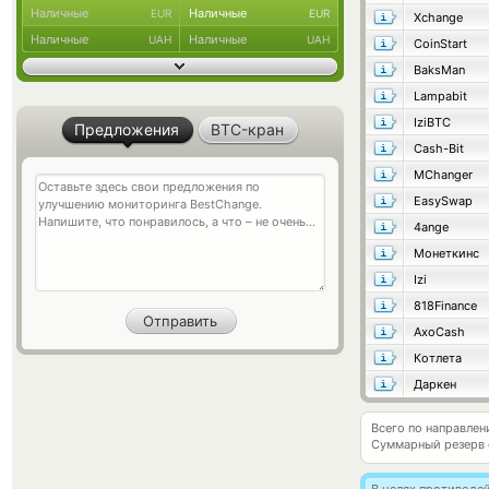
Наличные
Наличные
EUR
EUR
Xchange
Наличные
Наличные
UAH
UAH
CoinStart
BaksMan
Lampabit
IziBTC
Предложения
BTC-кран
Cash-Bit
MChanger
EasySwap
4ange
Монеткинс
Izi
818Finance
AxoCash
Котлета
Даркен
Всего по направлен
Суммарный резерв