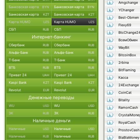
Amgchange
Банковская карта
Банковская карта
BYN
BYN
YChanger
Банковская карта
Банковская карта
KZT
KZT
Best-Obmen
Карта HUMO
Карта HUMO
UZS
UZS
Flexy69
СБП
СБП
RUB
RUB
BtcChange2
Интернет-банкинг
ВсемОбмен
Сбербанк
Сбербанк
RUB
RUB
WayBit
Альфа-Банк
Альфа-Банк
RUB
RUB
BitcoinBox
Т-Банк
Т-Банк
RUB
RUB
2rbina
ВТБ
ВТБ
RUB
RUB
BitFlaming
Приват 24
Приват 24
UAH
UAH
Касса
Kaspi Bank
Kaspi Bank
KZT
KZT
24Exchange
Revolut
Revolut
EUR
EUR
CoinCat
Денежные переводы
Bitality
WU
WU
USD
USD
RamonCash
ЗК
ЗК
RUB
RUB
CrystalMone
Наличные деньги
RoyalCash
Наличные
Наличные
USD
USD
ProstovCash
Наличные
Наличные
RUB
RUB
BlaBlaMoney