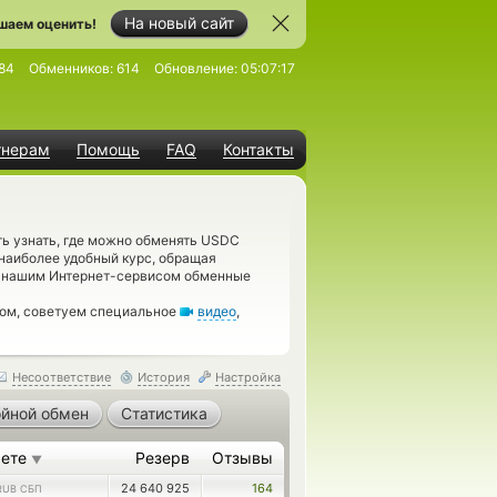
На новый сайт
шаем оценить!
84
Обменников:
614
Обновление:
05:07:17
тнерам
Помощь
FAQ
Контакты
ь узнать, где можно обменять USDC
наиболее удобный курс, обращая
е нашим Интернет-сервисом обменные
гом, советуем специальное
видео
,
Несоответствие
История
Настройка
йной обмен
Статистика
аете
Резерв
Отзывы
▼
24 640 925
164
RUB СБП