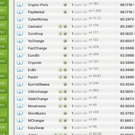
SDT
от 183
Crypto-Polis
1
86.1716
USDC OP
R
SDT
от 1 300
PayMarket
1
86.1716
USDC OP
R
SDC
от 11.72
CyberMoney
1
85.2975
USDC OP
SDC
от 176
Cashalot
1
85.2967
USDC OP
ZEC
от 177
CoinDrop
1
85.1833
USDC OP
TRX
от 122
YoChange
1
83.600
USDC OP
BNB
от 479
FastChange
1
83.5998
USDC OP
SOL
от 359
EuroBit
1
83.5998
USDC OP
RAM
от 120
Crypster
1
83.5998
USDC OP
от 120
ExBit
1
83.5998
USDC OP
от 59.81
MZ
Paxbit
1
83.5998
USDC OP
от 240
RUB
БухтаОбмена
1
83.4244
USDC OP
от 983
USD
24Exchange
1
83.1805
USDC OP
от 40
USD
GeekChange
1
82.9873
USDC OP
от 65
CNY
Монеткинс
1
82.600
USDC OP
от 243
StoreBucks
1
82.5783
USDC OP
от 65
USD
MChanger
1
81.8601
USDC OP
от 65
RUB
EasySwap
1
81.8564
USDC OP
от 60.46
EUR