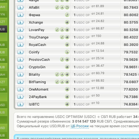
4ange
1
81.8563
USDC OP
от 61.89
UAH
AlfaBit
1
80.7843
USDC OP
от 24.81
BYN
Ферма
1
80.606
USDC OP
от 24.82
KZT
Xchange
1
80.5755
USDC OP
от 66.87
RUB
LovanPay
1
80.5258
USDC OP
от 150
TroyChange
1
80.4322
USDC OP
от 24.88
RoyalCash
1
80.392
RUB
USDC OP
от 12.54
Coinfy
1
79.7532
RUB
USDC OP
от 25.14
ProstovCash
1
79.5626
RUB
USDC OP
от 36.47
CryptoGin
1
78.9651
RUB
USDC OP
от 60.79
Bitality
1
78.1425
UAH
USDC OP
от 66.92
BitFlaming
1
78.080
KZT
USDC OP
от 12.88
OneMoment
1
77.6200
EUR
USDC OP
от 50
24PayBank
1
76.7386
USDC OP
от 10
IziBTC
1
74.8384
USDC OP
USD
RUB
Всего по направлению USDC OPTIMISM (USDC)
СБП RUB работает
34
→
Суммарный резерв обменников:
3 014 547 120
RUB СБП.
Средневзвешен
Официальный курс
USD/RUB
от
ЦБ России
на текущее время составляе
USD
RUB
В целях противодействия легализации доходов, полученных преступны