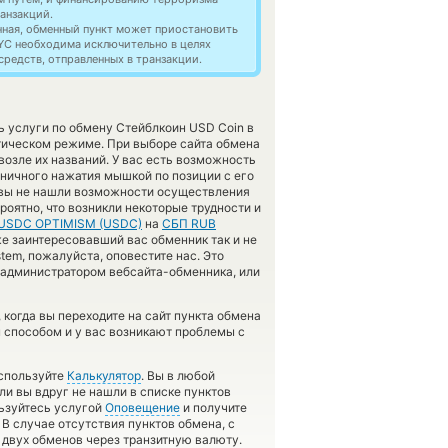
анзакций.
нная, обменный пункт может приостановить
YC необходима исключительно в целях
редств, отправленных в транзакции.
 услуги по обмену Стейблкоин USD Coin в
ическом режиме. При выборе сайта обмена
озле их названий. У вас есть возможность
ничного нажатия мышкой по позиции с его
к вы не нашли возможности осуществления
роятно, что возникли некоторые трудности и
USDC OPTIMISM (USDC)
на
СБП RUB
е заинтересовавший вас обменник так и не
stem, пожалуйста, оповестите нас. Это
администратором вебсайта-обменника, или
 когда вы переходите на сайт пункта обмена
м способом и у вас возникают проблемы с
используйте
Калькулятор
. Вы в любой
ли вы вдруг не нашли в списке пунктов
льзуйтесь услугой
Оповещение
и получите
 В случае отсутствия пунктов обмена, с
двух обменов через транзитную валюту.