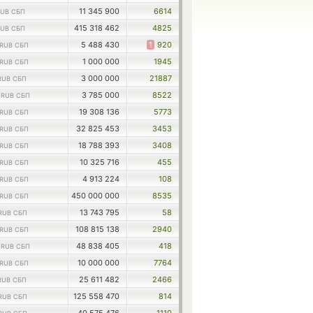
11 345 900
6614
UB СБП
415 318 462
4825
UB СБП
5 488 430
1
920
RUB СБП
1 000 000
1945
RUB СБП
3 000 000
21887
RUB СБП
7
3 785 000
8522
RUB СБП
19 308 136
5773
RUB СБП
32 825 453
3453
RUB СБП
18 788 393
3408
RUB СБП
10 325 716
455
RUB СБП
4 913 224
108
RUB СБП
450 000 000
8535
RUB СБП
13 743 795
58
RUB СБП
108 815 138
2940
RUB СБП
5
48 838 405
418
RUB СБП
10 000 000
7764
RUB СБП
25 611 482
2466
RUB СБП
125 558 470
814
RUB СБП