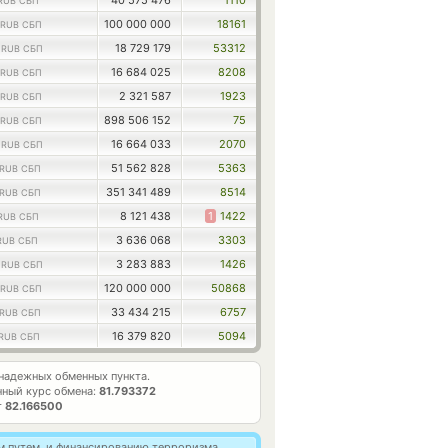
40 575 476
1110
RUB СБП
100 000 000
18161
RUB СБП
2
18 729 179
53312
RUB СБП
16 684 025
8208
RUB СБП
2 321 587
1923
RUB СБП
898 506 152
75
RUB СБП
0
16 664 033
2070
RUB СБП
51 562 828
5363
RUB СБП
351 341 489
8514
RUB СБП
8 121 438
1
1422
RUB СБП
3 636 068
3303
RUB СБП
7
3 283 883
1426
RUB СБП
120 000 000
50868
RUB СБП
33 434 215
6757
RUB СБП
16 379 820
5094
RUB СБП
надежных обменных пункта.
ный курс обмена:
81.793372
т
82.166500
м путем, и финансированию терроризма