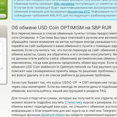
EUR
обменные пункты проводят
AML-проверки
поступающих от клиентов тр
В случае если транзакция будет идентифицирована как высокорискова
UAH
обменную операцию для проведения
процедуры KYC
. Информация по K
соблюдения требований AML/KYC для последующего разблокирования с
Об обмене USD Coin OPTIMISM на SBP RUR
Все перечисленные в списке обменные пункты готовы предоставить
→
сети Оптимизм
Система быстрых платежей в ручном или автомат
обращайте также внимание на метки, которые иногда указываются в
перейти на сайт выбранного вами обменного пункта с помощью еди
именем. Если случилось так, что после перехода на сайт-обменни
обмена валюты, сразу же обратитесь к его онлайн-консультанту. Ве
на данном этапе работы сайта-обменника автоматические обмены
невозможны, тогда вам должны предложить обмен вручную. Если ж
обменял USD Coin stablecoin in Optimism network на Fast payment sy
поможет нам своевременно принять меры по решению проблемы с 
же вовсе удалить его из списка рейтинга до решения проблемы.
→
Зачастую бывает так, что курсы USDC-OP
СБП интереснее тогда,
через наш мониторинг. Если вы никогда не меняли деньги подобны
обменом, воспользуйтесь нашей инструкцией в разделе FAQ.
Для точного подсчета суммы, которую вы получаете или отдаете, 
момент можете подробно изучить
Статистику
курсов и резервов. Ес
обмена валют подходящий вам курс, не спешите с обменом, воспо
информацию о благоприятном для вас курсе на e-mail или Telegram.
помощью функции
Двойной обмен
вы найдете приемлемый вариант 