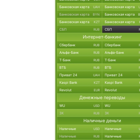
Банковская карта
Банковская карта
UAH
Банковская карта
Банковская карта
BYN
Банковская карта
Банковская карта
KZT
СБП
СБП
RUB
Интернет-банкинг
Сбербанк
Сбербанк
RUB
Альфа-Банк
Альфа-Банк
RUB
Т-Банк
Т-Банк
RUB
ВТБ
ВТБ
RUB
Приват 24
Приват 24
UAH
Kaspi Bank
Kaspi Bank
KZT
Revolut
Revolut
EUR
Денежные переводы
WU
WU
USD
ЗК
ЗК
RUB
Наличные деньги
Наличные
Наличные
USD
Наличные
Наличные
RUB