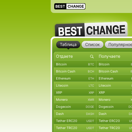
Таблица
Список
Популярно
Bitcoin
Bitcoin
BTC
Bitcoin Cash
Bitcoin Cash
BCH
Ethereum
Ethereum
ETH
Litecoin
Litecoin
LTC
XRP
XRP
XRP
Monero
Monero
XMR
Dogecoin
Dogecoin
DOGE
D
Dash
Dash
DASH
D
Tether ERC20
Tether ERC20
USDT
U
Tether TRC20
Tether TRC20
USDT
U