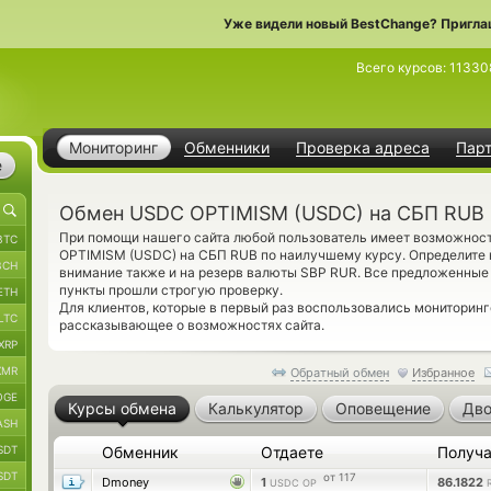
Уже видели новый BestChange? Пригла
Всего курсов:
11330
Мониторинг
Обменники
Проверка адреса
Пар
е
Обмен USDC OPTIMISM (USDC) на СБП RUB
При помощи нашего сайта любой пользователь имеет возможност
BTC
OPTIMISM (USDC) на СБП RUB по наилучшему курсу. Определите 
BCH
внимание также и на резерв валюты SBP RUR. Все предложенны
пункты прошли строгую проверку.
ETH
Для клиентов, которые в первый раз воспользовались мониторин
LTC
рассказывающее о возможностях сайта.
XRP
XMR
Обратный обмен
Избранное
OGE
Курсы обмена
Калькулятор
Оповещение
Дво
ASH
SDT
Обменник
Отдаете
Получ
SDT
от 117
Dmoney
1
86.1822
USDC OP