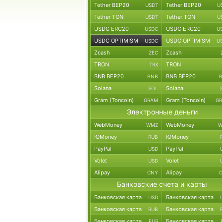
Tether BEP20
Tether BEP20
USDT
U
Tether TON
Tether TON
USDT
U
USDC ERC20
USDC ERC20
USDC
U
USDC OPTIMISM
USDC OPTIMISM
USDC
U
Zcash
Zcash
ZEC
TRON
TRON
TRX
BNB BEP20
BNB BEP20
BNB
Solana
Solana
SOL
Gram (Toncoin)
Gram (Toncoin)
GRAM
G
Электронные деньги
WebMoney
WebMoney
WMZ
W
ЮMoney
ЮMoney
RUB
PayPal
PayPal
USD
Volet
Volet
USD
Alipay
Alipay
CNY
Банковские счета и карты
Банковская карта
Банковская карта
USD
Банковская карта
Банковская карта
RUB
Банковская карта
Банковская карта
EUR