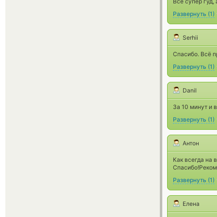
Всё супер гуд,
Развернуть
(
1
)
Serhii
Спасибо. Всё 
Развернуть
(
1
)
Danil
За 10 минут и в
Развернуть
(
1
)
Антон
Как всегда на 
Спасибо!Реком
Развернуть
(
1
)
Елена