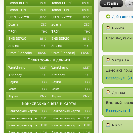
Отзывы
Ст
Tether BEP20
Tether BEP20
USDT
USDT
Tether TON
Tether TON
USDT
USDT
Добавить о
USDC ERC20
USDC ERC20
USDC
USDC
Zcash
Zcash
ZEC
ZEC
Никита
TRON
TRON
TRX
TRX
Спасибо, как и
BNB BEP20
BNB BEP20
BNB
BNB
Solana
Solana
SOL
SOL
Gram (Toncoin)
Gram (Toncoin)
GRAM
GRAM
Электронные деньги
Sargas TV
WebMoney
WebMoney
WMZ
WMZ
Денюжка пришл
ЮMoney
ЮMoney
RUB
RUB
Развернуть
(
2
)
PayPal
PayPal
USD
USD
Volet
Volet
USD
USD
Динара
Alipay
Alipay
CNY
CNY
Быстрый перев
Банковские счета и карты
Развернуть
(
1
)
Банковская карта
Банковская карта
USD
USD
Банковская карта
Банковская карта
RUB
RUB
Nikola
Банковская карта
Банковская карта
EUR
EUR
Банковская карта
Банковская карта
UAH
UAH