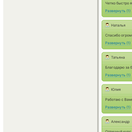
Четко быстро 
Развернуть
(
1
)
Наталья
Спасибо огромн
Развернуть
(
1
)
Татьяна
Благодарю за 
Развернуть
(
1
)
Юлия
Работаю с Вами
Развернуть
(
1
)
Александр
Отличный курс 