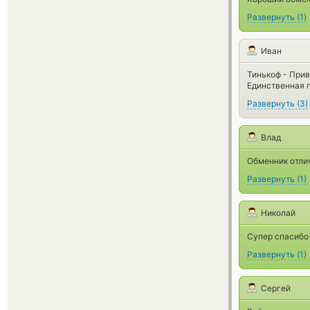
Развернуть
(
1
)
Иван
Тинькоф - Прив
Единственная п
Развернуть
(
3
)
Влад
Обменник отли
Развернуть
(
1
)
Николай
Супер спасибо 
Развернуть
(
1
)
Сергей