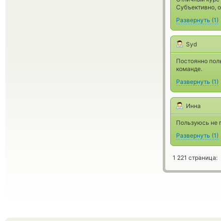
Субъективно, 
Развернуть
(
1
)
Syd
Постоянно пол
команде.
Развернуть
(
1
)
Инна
Пользуюсь не п
Развернуть
(
1
)
1 221 страница: