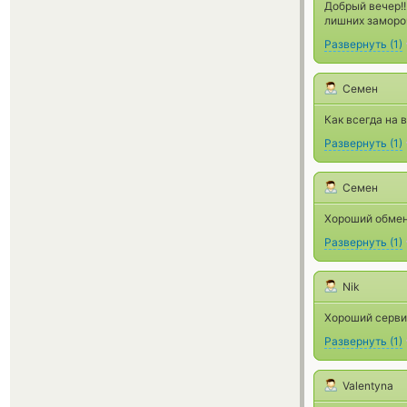
Добрый вечер!!
лишних замороч
Развернуть
(
1
)
Семен
Как всегда на
Развернуть
(
1
)
Семен
Хороший обме
Развернуть
(
1
)
Nik
Хороший серви
Развернуть
(
1
)
Valentyna