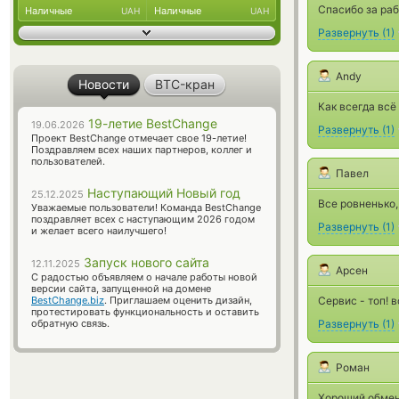
Спасибо за раб
Наличные
Наличные
UAH
UAH
Развернуть
(
1
)
Andy
Новости
BTC-кран
Как всегда всё
19-летие BestChange
19.06.2026
Развернуть
(
1
)
Проект BestChange отмечает свое 19-летие!
Поздравляем всех наших партнеров, коллег и
пользователей.
Павел
Наступающий Новый год
25.12.2025
Все ровненько, 
Уважаемые пользователи! Команда BestChange
поздравляет всех с наступающим 2026 годом
Развернуть
(
1
)
и желает всего наилучшего!
Запуск нового сайта
12.11.2025
Арсен
С радостью объявляем о начале работы новой
версии сайта, запущенной на домене
BestChange.biz
. Приглашаем оценить дизайн,
Сервис - топ! 
протестировать функциональность и оставить
обратную связь.
Развернуть
(
1
)
Роман
Хороший обме