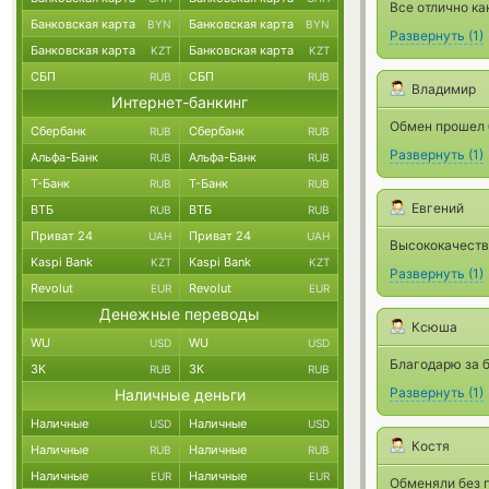
Все отлично ка
Банковская карта
Банковская карта
BYN
BYN
Развернуть
(
1
)
Банковская карта
Банковская карта
KZT
KZT
СБП
СБП
RUB
RUB
Владимир
Интернет-банкинг
Обмен прошел 
Сбербанк
Сбербанк
RUB
RUB
Развернуть
(
1
)
Альфа-Банк
Альфа-Банк
RUB
RUB
Т-Банк
Т-Банк
RUB
RUB
Евгений
ВТБ
ВТБ
RUB
RUB
Приват 24
Приват 24
UAH
UAH
Высококачеств
Kaspi Bank
Kaspi Bank
KZT
KZT
Развернуть
(
1
)
Revolut
Revolut
EUR
EUR
Денежные переводы
Ксюша
WU
WU
USD
USD
Благодарю за 
ЗК
ЗК
RUB
RUB
Развернуть
(
1
)
Наличные деньги
Наличные
Наличные
USD
USD
Костя
Наличные
Наличные
RUB
RUB
Наличные
Наличные
EUR
EUR
Обменяли без п