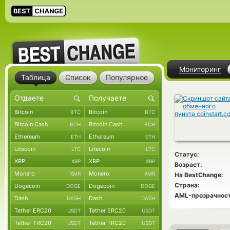
Мониторинг
Таблица
Список
Популярное
Bitcoin
Bitcoin
BTC
BTC
Bitcoin Cash
Bitcoin Cash
BCH
BCH
Ethereum
Ethereum
ETH
ETH
Litecoin
Litecoin
LTC
LTC
Статус:
XRP
XRP
XRP
XRP
Возраст:
Monero
Monero
XMR
XMR
На BestChange:
Страна:
Dogecoin
Dogecoin
DOGE
DOGE
AML-прозрачност
Dash
Dash
DASH
DASH
Tether ERC20
Tether ERC20
USDT
USDT
Tether TRC20
Tether TRC20
USDT
USDT