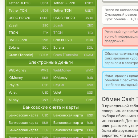
Tether BEP20
Tether BEP20
USDT
USDT
Всего по направле
Tether TON
Tether TON
USDT
USDT
Суммарный резерв
USDC ERC20
USDC ERC20
USDC
USDC
Курс обмена
ETH/T
Zcash
Zcash
ZEC
ZEC
Реальный курс обме
TRON
TRON
TRX
TRX
точной информации
BNB BEP20
BNB BEP20
BNB
BNB
предложить.
Solana
Solana
SOL
SOL
Обмены наличных с
Gram (Toncoin)
Gram (Toncoin)
GRAM
GRAM
фиксирования курс
Электронные деньги
сервисом в электр
WebMoney
WebMoney
WMZ
WMZ
Некоторые из пред
ЮMoney
ЮMoney
RUB
RUB
обменов с расчето
наиболее выгодный
PayPal
PayPal
USD
USD
Volet
Volet
USD
USD
Обмен Cash 
Alipay
Alipay
CNY
CNY
В приведенной табл
Банковские счета и карты
совершить автомат
Банковская карта
Банковская карта
USD
USD
выбора обменника о
их названий. Для т
Банковская карта
Банковская карта
RUB
RUB
один раз кликнуть 
Банковская карта
Банковская карта
EUR
EUR
была обнаружена во
вероятно, что на 
Банковская карта
Банковская карта
UAH
UAH