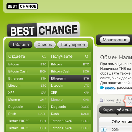
Мониторинг
Таблица
Список
Популярное
Обмен Нали
При помощи нашег
Bitcoin
Bitcoin
BTC
BTC
Наличные THB на 
Bitcoin Cash
Bitcoin Cash
BCH
BCH
обращайте также 
сайте, были доск
Ethereum
Ethereum
ETH
ETH
Для посетителей,
Litecoin
Litecoin
LTC
LTC
видео
, расска
XRP
XRP
XRP
XRP
Вы
Monero
Monero
XMR
XMR
Город:
Все
Ба
Dogecoin
Dogecoin
DOGE
DOGE
Курсы обмена
Dash
Dash
DASH
DASH
Tether ERC20
Tether ERC20
USDT
USDT
Обменни
Tether TRC20
Tether TRC20
USDT
USDT
001K