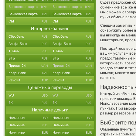
будет предложен обм
Банковская карта
Банковская карта
BYN
BYN
обменнике все же н
мы сможем своевре
Банковская карта
Банковская карта
KZT
KZT
пункт обмена валют
СБП
СБП
RUB
RUB
Спешим заметить, 
Интернет-банкинг
обнаружить более 
вы никогда не меня
Сбербанк
Сбербанк
RUB
RUB
мониторинга, прост
Альфа-Банк
Альфа-Банк
RUB
RUB
Постарайтесь всег
Т-Банк
Т-Банк
RUB
RUB
вашим услугам все
предоставленные н
ВТБ
ВТБ
RUB
RUB
которой есть возмо
Приват 24
Приват 24
UAH
UAH
уведомление в тот 
момент, можете во
Kaspi Bank
Kaspi Bank
KZT
KZT
валюты.
Revolut
Revolut
EUR
EUR
Надежность 
Денежные переводы
Каждый из обменны
WU
WU
USD
USD
при этом команда 
ЗК
ЗК
RUB
RUB
Использование мон
пунктах. При выбор
Наличные деньги
размер резервов и 
Наличные
Наличные
USD
USD
Выберите по
Наличные
Наличные
RUB
RUB
Обменные пункты по
Наличные
Наличные
EUR
EUR
странах, например: