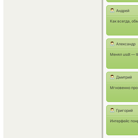
Андрей
Как всегда, об
Александр
Менял usdt — t
Дмитрий
Мгновенно про
Григорий
Интерфейс пон