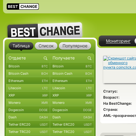
Мониторинг
Таблица
Список
Популярное
Bitcoin
Bitcoin
BTC
BTC
Bitcoin Cash
Bitcoin Cash
BCH
BCH
Ethereum
Ethereum
ETH
ETH
Litecoin
Litecoin
LTC
LTC
Статус:
XRP
XRP
XRP
XRP
Возраст:
Monero
Monero
XMR
XMR
На BestChange:
Страна:
Dogecoin
Dogecoin
DOGE
DOGE
AML-прозрачност
Dash
Dash
DASH
DASH
Tether ERC20
Tether ERC20
USDT
USDT
Tether TRC20
Tether TRC20
USDT
USDT