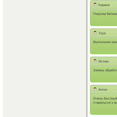
Карина
Покупка битков
Taya
Выполнили заяв
Ислам
Заявку обработ
Антон
Очень быстрый
старатьсся у в