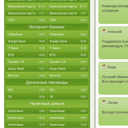
Команда молод
Банковская карта
Банковская карта
BYN
BYN
огромное.
Банковская карта
Банковская карта
KZT
KZT
СБП
СБП
RUB
RUB
Интернет-банкинг
Алексей
Сбербанк
Сбербанк
RUB
RUB
Альфа-Банк
Альфа-Банк
Поддержка все
RUB
RUB
рекомендую. По
Т-Банк
Т-Банк
RUB
RUB
ВТБ
ВТБ
RUB
RUB
Приват 24
Приват 24
UAH
UAH
Боди
Kaspi Bank
Kaspi Bank
KZT
KZT
Revolut
Revolut
EUR
EUR
Лучший обменн
Все проходит о
Денежные переводы
WU
WU
USD
USD
ЗК
ЗК
RUB
RUB
Захар
Наличные деньги
Наличные
Наличные
USD
USD
Все достаточно
Наличные
Наличные
RUB
RUB
Наличные
Наличные
EUR
EUR