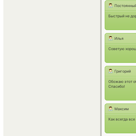
Постоянный
Быстрый не дор
Илья
Советую хорош
Григорий
Обожаю этот о
Спасибо!
Максим
Как всегда все