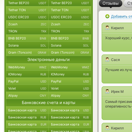
Отзывы
Ст
Tether BEP20
Tether BEP20
USDT
USDT
Tether TON
Tether TON
USDT
USDT
Добавить о
USDC ERC20
USDC ERC20
USDC
USDC
Zcash
Zcash
ZEC
ZEC
Кирилл
TRON
TRON
TRX
TRX
Хороший курс, 
BNB BEP20
BNB BEP20
BNB
BNB
Solana
Solana
SOL
SOL
Gram (Toncoin)
Gram (Toncoin)
GRAM
GRAM
Электронные деньги
Сася
WebMoney
WebMoney
WMZ
WMZ
Лучшие из лучши
ЮMoney
ЮMoney
RUB
RUB
PayPal
PayPal
USD
USD
Volet
Volet
USD
USD
Ирек М
Alipay
Alipay
CNY
CNY
Самый присамы
Банковские счета и карты
оперативность-
Банковская карта
Банковская карта
USD
USD
Банковская карта
Банковская карта
RUB
RUB
Банковская карта
Банковская карта
EUR
EUR
Кирилл
Банковская карта
Банковская карта
UAH
UAH