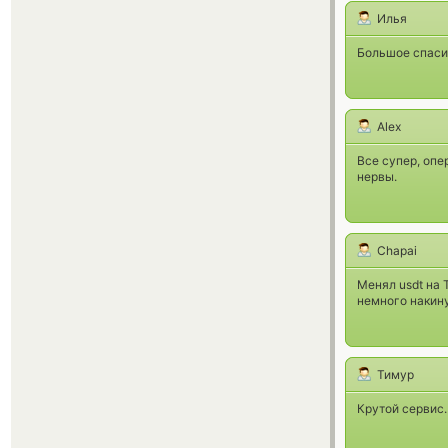
Илья
Большое спаси
Alex
Все супер, опе
нервы.
Chapai
Менял usdt на 
немного накину
Тимур
Крутой сервис.