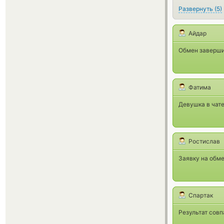
Развернуть
(
5
)
Айдар
Обмен завершил
Фатима
Девушка в чате
Ростислав
Заявку на обме
Спартак
Результат совпа