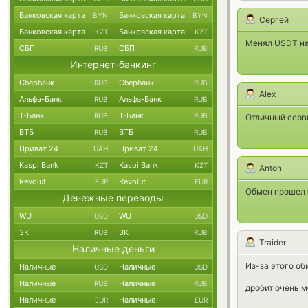
Банковская карта
Банковская карта
BYN
BYN
Сергей
Банковская карта
Банковская карта
KZT
KZT
Менял USDT на 
СБП
СБП
RUB
RUB
Интернет-банкинг
Сбербанк
Сбербанк
RUB
RUB
Alex
Альфа-Банк
Альфа-Банк
RUB
RUB
Т-Банк
Т-Банк
RUB
RUB
Отличный серви
ВТБ
ВТБ
RUB
RUB
Приват 24
Приват 24
UAH
UAH
Kaspi Bank
Kaspi Bank
KZT
KZT
Anton
Revolut
Revolut
EUR
EUR
Обмен прошел б
Денежные переводы
WU
WU
USD
USD
ЗК
ЗК
RUB
RUB
Traider
Наличные деньги
Из-за этого об
Наличные
Наличные
USD
USD
Наличные
Наличные
RUB
RUB
дробит очень м
Наличные
Наличные
EUR
EUR