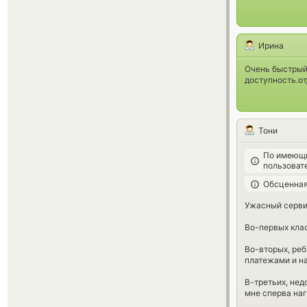
Ирина
Очень быстрый 
доступность.от
Тони
По имеющи
пользоват
Обсценная
Ужасный сервис
Во-первых кла
Во-вторых, реб
платежами и на
В-третьих, нед
мне сперва наг