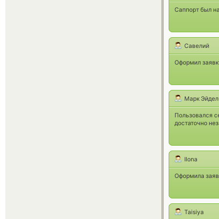
Саппорт был на
Савелий
Оформил заявк
Марк Эйдел
Пользовался с
достаточно нез
Ilona
Оформила заявк
Taisiya