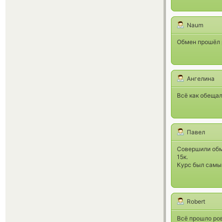
Naum
Обмен прошёл р
Ангелина
Всё как обещал
Павел
Совершили обме
15к.
Курс был самый
Robert
Всё прошло ров