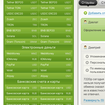
Отзывы
Ст
Tether BEP20
Tether BEP20
USDT
USDT
Tether TON
Tether TON
USDT
USDT
Добавить о
USDC ERC20
USDC ERC20
USDC
USDC
Zcash
Zcash
ZEC
ZEC
Давлат
TRON
TRON
TRX
TRX
Оформление за
BNB BEP20
BNB BEP20
BNB
BNB
Solana
Solana
SOL
SOL
Gram (Toncoin)
Gram (Toncoin)
GRAM
GRAM
Электронные деньги
Дмитрий
WebMoney
WebMoney
WMZ
WMZ
Упоминани
ЮMoney
ЮMoney
RUB
RUB
Персональ
PayPal
PayPal
USD
USD
По имеющи
Volet
Volet
USD
USD
пользоват
Alipay
Alipay
CNY
CNY
7220р сегодня 
Банковские счета и карты
нельзя получат
обмена сказал 
Банковская карта
Банковская карта
USD
USD
их в известнос
Банковская карта
Банковская карта
RUB
RUB
не отвечал.
Банковская карта
Банковская карта
EUR
EUR
Развернуть
(
5
)
Банковская карта
Банковская карта
UAH
UAH