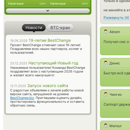
только в одном
Наличные
Наличные
UAH
UAH
не меняйте в э
Развернуть
(
4
)
Новости
BTC-кран
Abram
19-летие BestChange
19.06.2026
Получил смс о 
Проект BestChange отмечает свое 19-летие!
Поздравляем всех наших партнеров, коллег и
пользователей.
Наступающий Новый год
Денис
25.12.2025
Уважаемые пользователи! Команда BestChange
поздравляет всех с наступающим 2026 годом
Быстро всё сде
и желает всего наилучшего!
Запуск нового сайта
12.11.2025
С радостью объявляем о начале работы новой
версии сайта, запущенной на домене
Чингиз
BestChange.biz
. Приглашаем оценить дизайн,
протестировать функциональность и оставить
Саппорт держал
обратную связь.
Mansur