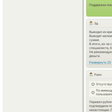
Поддержка помо
Эд
Выводил из кри
Выводят мелким
сумме.
В итоге, из-за
специалиста, б
Не рекомендую
деньги.
Развернуть
(
2
)
Раян
Отсутству
По имеющи
пользоват
Перевел рубли 
подтвердили по
ненастоящие. П