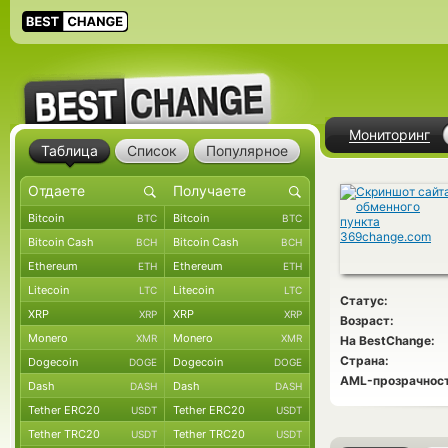
Мониторинг
Таблица
Список
Популярное
Bitcoin
Bitcoin
BTC
BTC
Bitcoin Cash
Bitcoin Cash
BCH
BCH
Ethereum
Ethereum
ETH
ETH
Litecoin
Litecoin
LTC
LTC
Статус:
XRP
XRP
XRP
XRP
Возраст:
Monero
Monero
XMR
XMR
На BestChange:
Страна:
Dogecoin
Dogecoin
DOGE
DOGE
AML-прозрачност
Dash
Dash
DASH
DASH
Tether ERC20
Tether ERC20
USDT
USDT
Tether TRC20
Tether TRC20
USDT
USDT