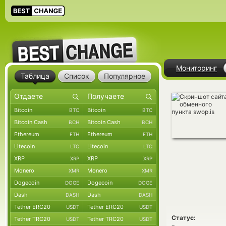
Мониторинг
Таблица
Список
Популярное
Bitcoin
Bitcoin
BTC
BTC
Bitcoin Cash
Bitcoin Cash
BCH
BCH
Ethereum
Ethereum
ETH
ETH
Litecoin
Litecoin
LTC
LTC
XRP
XRP
XRP
XRP
Monero
Monero
XMR
XMR
Dogecoin
Dogecoin
DOGE
DOGE
Dash
Dash
DASH
DASH
Tether ERC20
Tether ERC20
USDT
USDT
Статус:
Tether TRC20
Tether TRC20
USDT
USDT