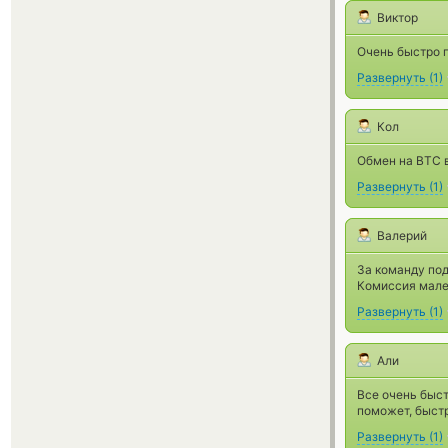
Виктор
Очень быстро п
Развернуть
(
1
)
Кол
Обмен на BTC в
Развернуть
(
1
)
Валерий
За команду под
Комиссия мале
Развернуть
(
1
)
Али
Все очень быс
поможет, быстр
Развернуть
(
1
)