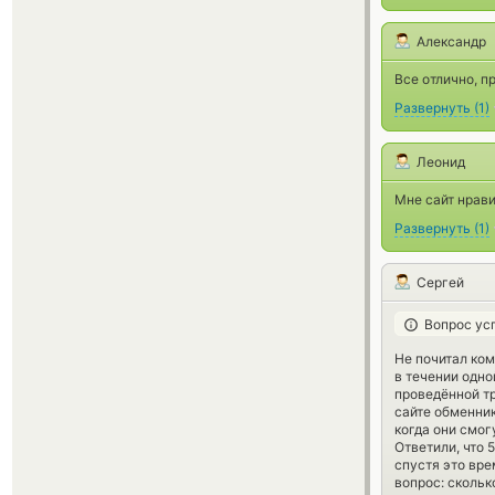
Александр
Все отлично, п
Развернуть
(
1
)
Леонид
Мне сайт нрави
Развернуть
(
1
)
Сергей
Вопрос ус
Не почитал ком
в течении одно
проведённой тр
сайте обменник
когда они смог
Ответили, что
спустя это вре
вопрос: скольк