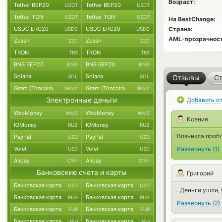
Возраст:
Tether BEP20
Tether BEP20
USDT
USDT
Tether TON
Tether TON
USDT
USDT
На BestChange:
USDC ERC20
USDC ERC20
Страна:
USDC
USDC
AML-прозрачност
Zcash
Zcash
ZEC
ZEC
TRON
TRON
TRX
TRX
BNB BEP20
BNB BEP20
BNB
BNB
Solana
Solana
SOL
SOL
Отзывы
Ст
Gram (Toncoin)
Gram (Toncoin)
GRAM
GRAM
Электронные деньги
Добавить о
WebMoney
WebMoney
WMZ
WMZ
Ксения
ЮMoney
ЮMoney
RUB
RUB
Возникла пробл
PayPal
PayPal
USD
USD
Volet
Volet
Развернуть
(
1
)
USD
USD
Alipay
Alipay
CNY
CNY
Банковские счета и карты
Григорий
Банковская карта
Банковская карта
USD
USD
. Деньги ушли,
Банковская карта
Банковская карта
RUB
RUB
Развернуть
(
2
)
Банковская карта
Банковская карта
EUR
EUR
Банковская карта
Банковская карта
UAH
UAH