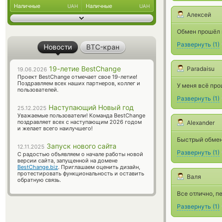
Наличные
Наличные
UAH
UAH
Алексей
Обмен прошёл 
Развернуть
(
1
)
Новости
BTC-кран
19-летие BestChange
Paradaisu
19.06.2026
Проект BestChange отмечает свое 19-летие!
Поздравляем всех наших партнеров, коллег и
У меня всё про
пользователей.
Развернуть
(
1
)
Наступающий Новый год
25.12.2025
Уважаемые пользователи! Команда BestChange
поздравляет всех с наступающим 2026 годом
Alexander
и желает всего наилучшего!
Быстрый обмен 
Запуск нового сайта
12.11.2025
Развернуть
(
1
)
С радостью объявляем о начале работы новой
версии сайта, запущенной на домене
BestChange.biz
. Приглашаем оценить дизайн,
протестировать функциональность и оставить
Валя
обратную связь.
Все отлично, п
Развернуть
(
1
)