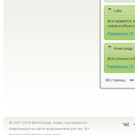
Lolla
Все нравится, 
связи и объясн
Развернуть
(
1
)
Александр
Всё отлично и 
Развернуть
(
1
)
66 страниц:
© 2007-2026 BestChange. Знаем, где обменять!
Информация на сайте предназначена для лиц 18+
Условия
&
Конфиденциальность