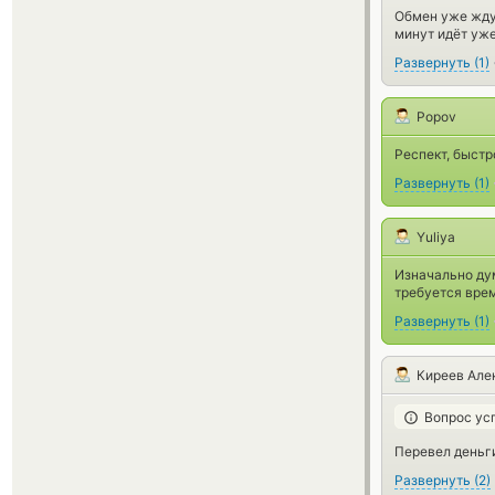
Обмен уже жду 
минут идёт уже
Развернуть
(
1
)
Popov
Респект, быстр
Развернуть
(
1
)
Yuliya
Изначально дум
требуется врем
Развернуть
(
1
)
Киреев Але
Вопрос ус
Перевел деньги
Развернуть
(
2
)