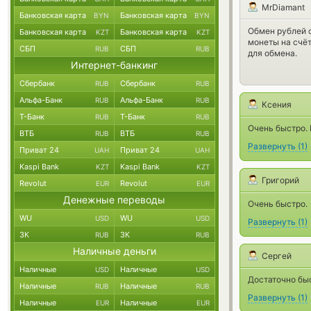
MrDiamant
Банковская карта
Банковская карта
BYN
BYN
Обмен рублей с
Банковская карта
Банковская карта
KZT
KZT
монеты на счёт
СБП
СБП
RUB
RUB
для обмена.
Интернет-банкинг
Сбербанк
Сбербанк
RUB
RUB
Альфа-Банк
Альфа-Банк
RUB
RUB
Ксения
Т-Банк
Т-Банк
RUB
RUB
Очень быстро. 
ВТБ
ВТБ
RUB
RUB
Развернуть
(
1
)
Приват 24
Приват 24
UAH
UAH
Kaspi Bank
Kaspi Bank
KZT
KZT
Григорий
Revolut
Revolut
EUR
EUR
Денежные переводы
Очень быстро.
WU
WU
USD
USD
Развернуть
(
1
)
ЗК
ЗК
RUB
RUB
Наличные деньги
Сергей
Наличные
Наличные
USD
USD
Достаточно бы
Наличные
Наличные
RUB
RUB
Развернуть
(
1
)
Наличные
Наличные
EUR
EUR