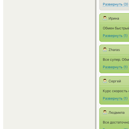
Развернуть
(
3
)
Ирина
Обмен быстрый.
Развернуть
(
1
)
Zharas
Все супер. Об
Развернуть
(
1
)
Сергей
Курс скорость 
Развернуть
(
1
)
Людмила
Все достаточно