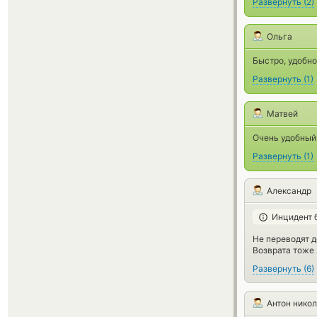
Развернуть
(
2
)
Ольга
Быстро, удобно
Развернуть
(
1
)
Матвей
Очень удобный 
Развернуть
(
1
)
Александр
Инцидент 
Не переводят 
Возврата тоже 
Развернуть
(
6
)
Антон нико