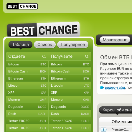
Мониторинг
Таблица
Список
Популярное
Обмен ВТБ 
При помощи нашег
Bitcoin
Bitcoin
BTC
BTC
Payoneer EUR по 
Bitcoin Cash
Bitcoin Cash
BCH
BCH
внимание также и
прошли строгую п
Ethereum
Ethereum
ETH
ETH
Пользователям, к
Litecoin
Litecoin
LTC
LTC
видео-гайд
, п
XRP
XRP
XRP
XRP
Monero
Monero
XMR
XMR
Dogecoin
Dogecoin
DOGE
DOGE
Курсы обмена
Dash
Dash
DASH
DASH
Tether ERC20
Tether ERC20
USDT
USDT
Обменни
Tether TRC20
Tether TRC20
USDT
USDT
ProstovCash