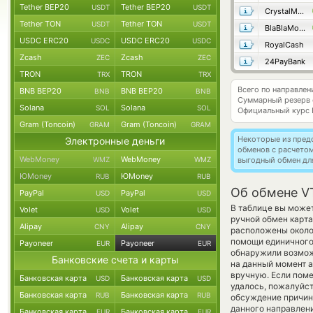
Tether BEP20
Tether BEP20
USDT
USDT
CrystalMoney
Tether TON
Tether TON
USDT
USDT
BlaBlaMoney
USDC ERC20
USDC ERC20
USDC
USDC
RoyalCash
Zcash
Zcash
ZEC
ZEC
24PayBank
TRON
TRON
TRX
TRX
Всего по направле
BNB BEP20
BNB BEP20
BNB
BNB
Суммарный резерв
Solana
Solana
SOL
SOL
Официальный курс
Gram (Toncoin)
Gram (Toncoin)
GRAM
GRAM
Некоторые из пред
Электронные деньги
обменов с расчето
WebMoney
WebMoney
WMZ
WMZ
выгодный обмен дл
ЮMoney
ЮMoney
RUB
RUB
Об обмене V
PayPal
PayPal
USD
USD
В таблице вы может
Volet
Volet
USD
USD
ручной обмен карта
Alipay
Alipay
CNY
CNY
расположены около 
помощи единичного 
Payoneer
Payoneer
EUR
EUR
обнаружили возможн
Банковские счета и карты
на данный момент 
вручную. Если поме
Банковская карта
Банковская карта
USD
USD
удалось, пожалуйс
Банковская карта
Банковская карта
RUB
RUB
обсуждение причин
данного направлени
Банковская карта
Банковская карта
EUR
EUR