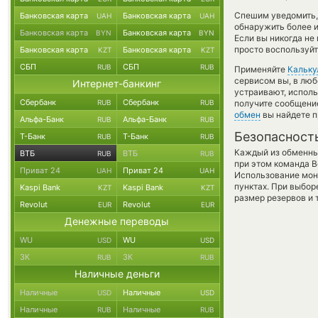
Спешим уведомить,
Банковская карта
Банковская карта
UAH
UAH
обнаружить более 
Банковская карта
Банковская карта
BYN
BYN
Если вы никогда не
просто воспользуйт
Банковская карта
Банковская карта
KZT
KZT
СБП
СБП
RUB
RUB
Применяйте
Кальку
сервисом вы, в люб
Интернет-банкинг
устраивают, испол
Сбербанк
Сбербанк
RUB
RUB
получите сообщение
обмен
вы найдете п
Альфа-Банк
Альфа-Банк
RUB
RUB
Безопасност
Т-Банк
Т-Банк
RUB
RUB
Каждый из обменны
ВТБ
ВТБ
RUB
RUB
при этом команда 
Приват 24
Приват 24
UAH
UAH
Использование мон
пунктах. При выбор
Kaspi Bank
Kaspi Bank
KZT
KZT
размер резервов и 
Revolut
Revolut
EUR
EUR
Денежные переводы
WU
WU
USD
USD
ЗК
ЗК
RUB
RUB
Наличные деньги
Наличные
Наличные
USD
USD
Наличные
Наличные
RUB
RUB