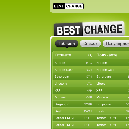
Таблица
Список
Популярно
Bitcoin
Bitcoin
BTC
Bitcoin Cash
Bitcoin Cash
BCH
Ethereum
Ethereum
ETH
Litecoin
Litecoin
LTC
XRP
XRP
XRP
Monero
Monero
XMR
Dogecoin
Dogecoin
DOGE
D
Dash
Dash
DASH
D
Tether ERC20
Tether ERC20
USDT
U
Tether TRC20
Tether TRC20
USDT
U