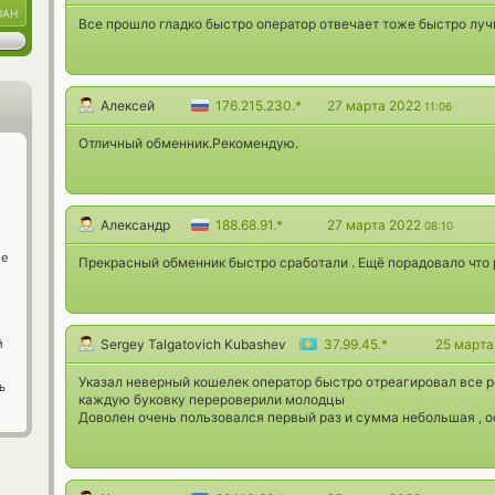
UAH
Все прошло гладко быстро оператор отвечает тоже быстро лу
Алексей
176.215.230.*
27 марта 2022
11:06
Отличный обменник.Рекомендую.
Александр
188.68.91.*
27 марта 2022
08:10
ge
Прекрасный обменник быстро сработали . Ещё порадовало что р
й
Sergey Talgatovich Kubashev
37.99.45.*
25 март
Указал неверный кошелек оператор быстро отреагировал все 
ь
каждую буковку перероверили молодцы
Доволен очень пользовался первый раз и сумма небольшая , о