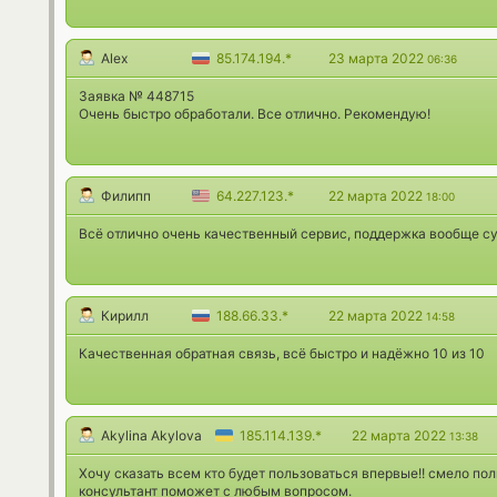
Alex
85.174.194.*
23 марта 2022
06:36
Заявка № 448715
Очень быстро обработали. Все отлично. Рекомендую!
Филипп
64.227.123.*
22 марта 2022
18:00
Всё отлично очень качественный сервис, поддержка вообще с
Кирилл
188.66.33.*
22 марта 2022
14:58
Качественная обратная связь, всё быстро и надёжно 10 из 10
Akylina Akylova
185.114.139.*
22 марта 2022
13:38
Хочу сказать всем кто будет пользоваться впервые!! смело поль
консультант поможет с любым вопросом.