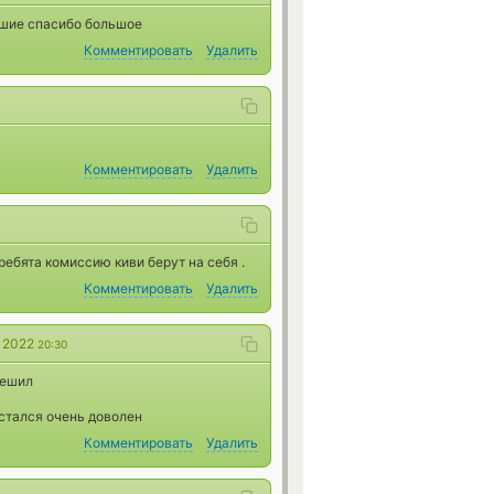
чшие спасибо большое
Комментировать
Удалить
Комментировать
Удалить
ебята комиссию киви берут на себя .
Комментировать
Удалить
а 2022
20:30
решил
стался очень доволен
Комментировать
Удалить