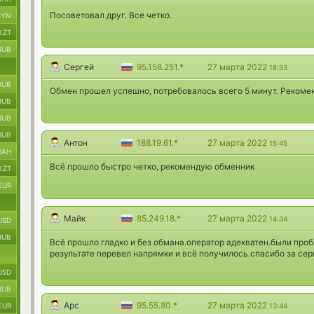
Посоветовал друг. Все четко.
BYN
KZT
RUB
Сергей
95.158.251.*
27 марта 2022
18:33
RUB
Обмен прошел успешно, потребовалось всего 5 минут. Рекоме
RUB
RUB
RUB
Антон
188.19.61.*
27 марта 2022
15:45
UAH
Всё прошло быстро четко, рекомендую обменник
KZT
EUR
Майк
85.249.18.*
27 марта 2022
14:34
USD
RUB
Всё прошло гладко и без обмана.оператор адекватен.были проб
результате перевел напрямки и всё получилось.спасибо за сер
USD
RUB
Арс
95.55.80.*
27 марта 2022
EUR
13:44