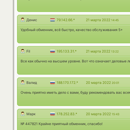
Денис
79.142.66.*
21 марта 2022
14:45
Удобный обменник, всё быстро, качество обслуживания 5+
Fil
195.133.31.*
21 марта 2022
13:22
Все как обычно на высшем уровне. Вот что означает деловые л
Валид
188.170.172.*
20 марта 2022
20:01
Очень приятно иметь дело с вами, буду рекомендовать вас все
Марк
178.252.83.*
20 марта 2022
15:43
№ 447821 Крайне приятный обменник, спасибо!