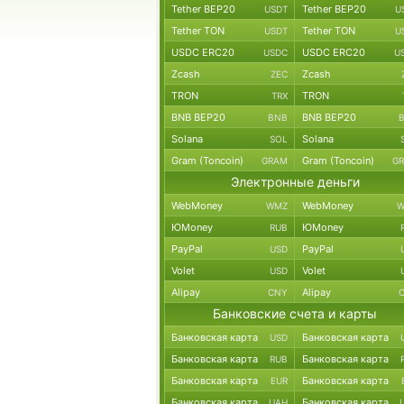
Tether BEP20
Tether BEP20
USDT
U
Tether TON
Tether TON
USDT
U
USDC ERC20
USDC ERC20
USDC
U
Zcash
Zcash
ZEC
TRON
TRON
TRX
BNB BEP20
BNB BEP20
BNB
Solana
Solana
SOL
Gram (Toncoin)
Gram (Toncoin)
GRAM
G
Электронные деньги
WebMoney
WebMoney
WMZ
W
ЮMoney
ЮMoney
RUB
PayPal
PayPal
USD
Volet
Volet
USD
Alipay
Alipay
CNY
Банковские счета и карты
Банковская карта
Банковская карта
USD
Банковская карта
Банковская карта
RUB
Банковская карта
Банковская карта
EUR
Банковская карта
Банковская карта
UAH