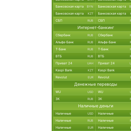
Банковская карта
Банковская карта
BYN
Банковская карта
Банковская карта
KZT
СБП
СБП
RUB
Интернет-банкинг
Сбербанк
Сбербанк
RUB
Альфа-Банк
Альфа-Банк
RUB
Т-Банк
Т-Банк
RUB
ВТБ
ВТБ
RUB
Приват 24
Приват 24
UAH
Kaspi Bank
Kaspi Bank
KZT
Revolut
Revolut
EUR
Денежные переводы
WU
WU
USD
ЗК
ЗК
RUB
Наличные деньги
Наличные
Наличные
USD
Наличные
Наличные
RUB
Наличные
Наличные
EUR