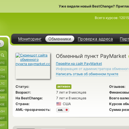
Уже видели новый BestChange? Пригла
Всего курсов:
1201
Мониторинг
Обменники
Проверка адреса
Пар
е
Обменный пункт PayMarket
BTC
Перейти на сайт PayMarket
Информация от администратора обменног
BCH
Написать отзыв об обменном пункте
ETH
LTC
Статус:
Отзывов:
активен
XRP
Возраст:
7 лет и 9 месяцев
Финансовы
XMR
На BestChange:
7 лет и 8 месяцев
Всего валю
Страна:
США
Курсов обм
OGE
AML-прозрачность:
Сумма рез
AML
ASH
SDT
SDT