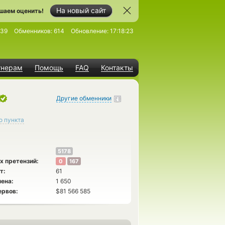
На новый сайт
шаем оценить!
539
Обменников:
614
Обновление:
17:18:23
тнерам
Помощь
FAQ
Контакты
Другие обменники
о пункта
5178
х претензий:
0
167
т:
61
ена:
1 650
ервов:
$81 566 585