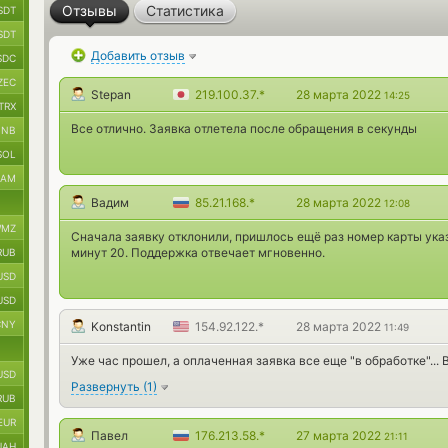
Отзывы
Статистика
SDT
SDT
Добавить отзыв
SDC
ZEC
Stepan
219.100.37.*
28 марта 2022
14:25
TRX
Все отлично. Заявка отлетела после обращения в секунды
BNB
SOL
RAM
Вадим
85.21.168.*
28 марта 2022
12:08
MZ
Сначала заявку отклонили, пришлось ещё раз номер карты указа
минут 20. Поддержка отвечает мгновенно.
RUB
USD
USD
CNY
Konstantin
154.92.122.*
28 марта 2022
11:49
Уже час прошел, а оплаченная заявка все еще "в обработке"... 
USD
Развернуть
(
1
)
RUB
EUR
Павел
176.213.58.*
27 марта 2022
21:11
UAH