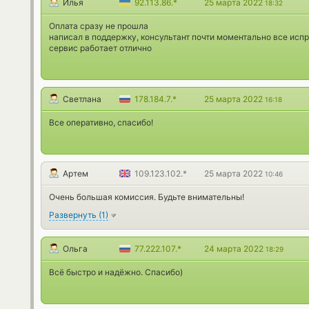
Илья
92.113.86.*
25 марта 2022
18:32
Оплата сразу не прошла
написал в поддержку, консультант почти моментально все исп
сервис работает отлично
Светлана
178.184.7.*
25 марта 2022
16:18
Все оперативно, спасибо!
Артем
109.123.102.*
25 марта 2022
10:46
Очень большая комиссия. Будьте внимательны!
Развернуть
(
1
)
Ольга
77.222.107.*
24 марта 2022
18:29
Всё быстро и надёжно. Спасибо)