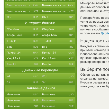
Монеро бывают инте
Банковская карта
Банковская карта
BYN
BYN
данным способом и
специальной инстру
Банковская карта
Банковская карта
KZT
KZT
СБП
СБП
RUB
RUB
Постарайтесь всег
услугам всегда до
Интернет-банкинг
устраивают, испол
Сбербанк
Сбербанк
получите сообщение
RUB
RUB
использовать
Двой
Альфа-Банк
Альфа-Банк
RUB
RUB
Надежность 
Т-Банк
Т-Банк
RUB
RUB
Каждый из обменны
ВТБ
ВТБ
RUB
RUB
при этом команда 
Приват 24
Приват 24
UAH
UAH
Использование мон
пунктах. При выбор
Kaspi Bank
Kaspi Bank
KZT
KZT
размер резервов и 
Revolut
Revolut
EUR
EUR
Выберите по
Денежные переводы
Обменные пункты по
WU
WU
USD
USD
странах, например:
ЗК
ЗК
Курсы и резервы в 
RUB
RUB
локацию, где вам б
Наличные деньги
Наличные
Наличные
USD
USD
Наличные
Наличные
RUB
RUB
Наличные
Наличные
EUR
EUR