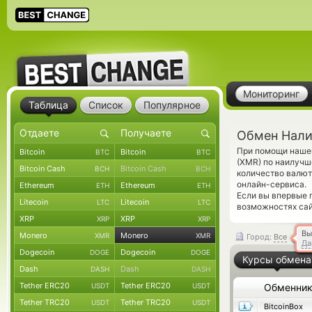
Мониторинг
Таблица
Список
Популярное
Обмен Нали
При помощи нашег
Bitcoin
Bitcoin
BTC
BTC
(XMR) по наилучш
Bitcoin Cash
Bitcoin Cash
BCH
BCH
количество валют
онлайн-сервиса.
Ethereum
Ethereum
ETH
ETH
Если вы впервые 
Litecoin
Litecoin
LTC
LTC
возможностях сай
XRP
XRP
XRP
XRP
Вы
Monero
Monero
XMR
XMR
Город:
Все
Да
Dogecoin
Dogecoin
DOGE
DOGE
Курсы обмена
Dash
Dash
DASH
DASH
Tether ERC20
Tether ERC20
USDT
USDT
Обменни
Tether TRC20
Tether TRC20
USDT
USDT
BitcoinBox