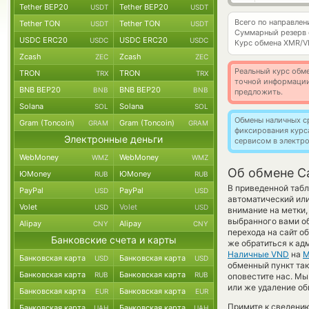
Tether BEP20
Tether BEP20
USDT
USDT
Всего по направле
Tether TON
Tether TON
USDT
USDT
Суммарный резерв
USDC ERC20
USDC ERC20
USDC
USDC
Курс обмена
XMR/V
Zcash
Zcash
ZEC
ZEC
Реальный курс обме
TRON
TRON
TRX
TRX
точной информации
BNB BEP20
BNB BEP20
BNB
BNB
предложить.
Solana
Solana
SOL
SOL
Обмены наличных с
Gram (Toncoin)
Gram (Toncoin)
GRAM
GRAM
фиксирования курс
Электронные деньги
сервисом в электр
WebMoney
WebMoney
WMZ
WMZ
Об обмене C
ЮMoney
ЮMoney
RUB
RUB
В приведенной табл
PayPal
PayPal
USD
USD
автоматический ил
Volet
Volet
USD
USD
внимание на метки,
выбранного вами об
Alipay
Alipay
CNY
CNY
перехода на сайт о
Банковские счета и карты
же обратиться к ад
Наличные VND
на
M
Банковская карта
Банковская карта
USD
USD
обменный пункт так
Банковская карта
Банковская карта
RUB
RUB
оповестите нас. М
или же удаление об
Банковская карта
Банковская карта
EUR
EUR
Примите к сведению
Банковская карта
Банковская карта
UAH
UAH