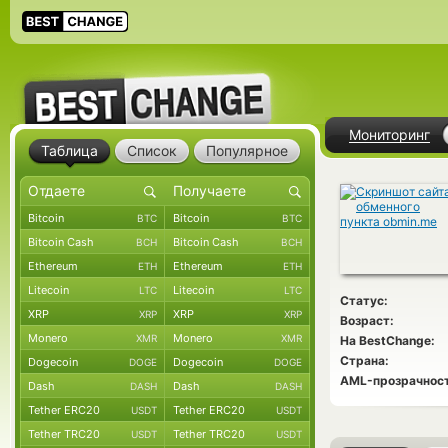
Мониторинг
Таблица
Список
Популярное
Bitcoin
Bitcoin
BTC
BTC
Bitcoin Cash
Bitcoin Cash
BCH
BCH
Ethereum
Ethereum
ETH
ETH
Litecoin
Litecoin
LTC
LTC
Статус:
XRP
XRP
XRP
XRP
Возраст:
Monero
Monero
XMR
XMR
На BestChange:
Страна:
Dogecoin
Dogecoin
DOGE
DOGE
AML-прозрачност
Dash
Dash
DASH
DASH
Tether ERC20
Tether ERC20
USDT
USDT
Tether TRC20
Tether TRC20
USDT
USDT