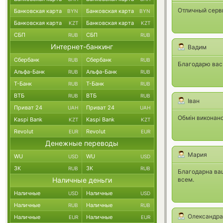
Отличный серв
Банковская карта
Банковская карта
BYN
BYN
Банковская карта
Банковская карта
KZT
KZT
СБП
СБП
RUB
RUB
Интернет-банкинг
Вадим
Сбербанк
Сбербанк
RUB
RUB
Благодарю вас.
Альфа-Банк
Альфа-Банк
RUB
RUB
Т-Банк
Т-Банк
RUB
RUB
ВТБ
ВТБ
RUB
RUB
Іван
Приват 24
Приват 24
UAH
UAH
Обмін виконано
Kaspi Bank
Kaspi Bank
KZT
KZT
Revolut
Revolut
EUR
EUR
Денежные переводы
Мария
WU
WU
USD
USD
ЗК
ЗК
RUB
RUB
Благодарна ва
Наличные деньги
всем.
Наличные
Наличные
USD
USD
Наличные
Наличные
RUB
RUB
Олександра
Наличные
Наличные
EUR
EUR