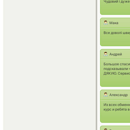
Чудовий і дуже
Мака
Все доволі швид
Андрей
Большое спасиб
подсказывали чт
ДЯКУЮ. Сервис 
Александр
Из всех обменн
курс и ребята 