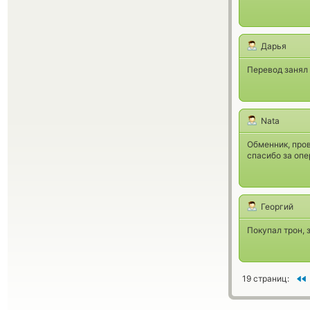
Дарья
Перевод занял 
Nata
Обменник, пров
спасибо за опе
Георгий
Покупал трон, 
19 страниц: