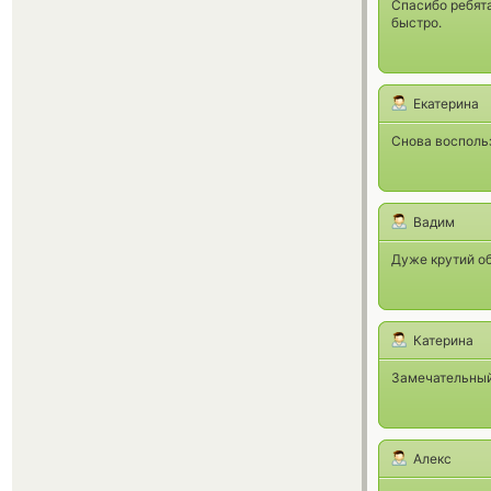
Спасибо ребята
быстро.
Екатерина
Снова восполь
Вадим
Дуже крутий об
Катерина
Замечательный
Алекс