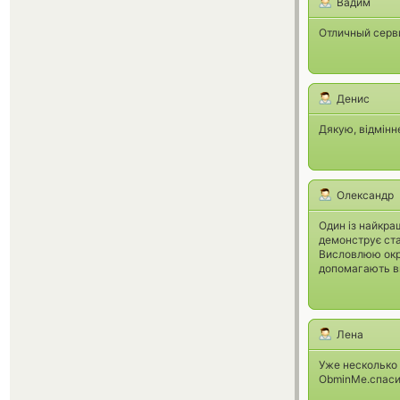
Вадим
Отличный серви
Денис
Дякую, відмінн
Олександр
Один із найкра
демонструє ста
Висловлюю окре
допомагають ви
Лена
Уже несколько
ObminMe.спаси