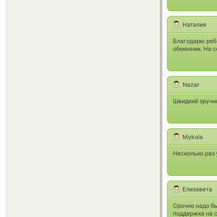
Наталия
Благодарю ребя
обменник. На с
Nazar
Швидкий зручни
Mykola
Несколько раз 
Елизавета
Срочно надо б
поддержка на с