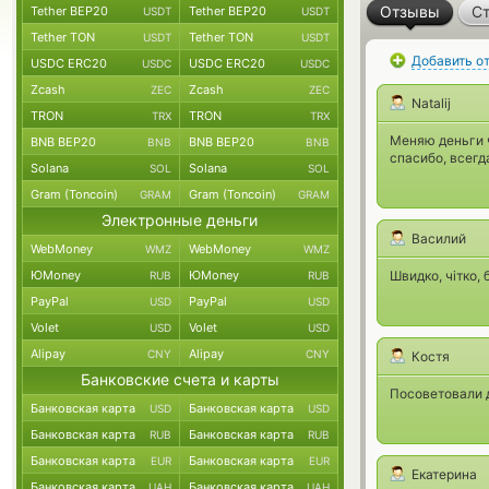
Отзывы
Ст
Tether BEP20
Tether BEP20
USDT
USDT
Tether TON
Tether TON
USDT
USDT
Добавить о
USDC ERC20
USDC ERC20
USDC
USDC
Zcash
Zcash
ZEC
ZEC
Natalij
TRON
TRON
TRX
TRX
Меняю деньги 
BNB BEP20
BNB BEP20
BNB
BNB
спасибо, всегд
Solana
Solana
SOL
SOL
Gram (Toncoin)
Gram (Toncoin)
GRAM
GRAM
Электронные деньги
Василий
WebMoney
WebMoney
WMZ
WMZ
ЮMoney
ЮMoney
Швидко, чітко, 
RUB
RUB
PayPal
PayPal
USD
USD
Volet
Volet
USD
USD
Alipay
Alipay
CNY
CNY
Костя
Банковские счета и карты
Посоветовали д
Банковская карта
Банковская карта
USD
USD
Банковская карта
Банковская карта
RUB
RUB
Банковская карта
Банковская карта
EUR
EUR
Екатерина
Банковская карта
Банковская карта
UAH
UAH