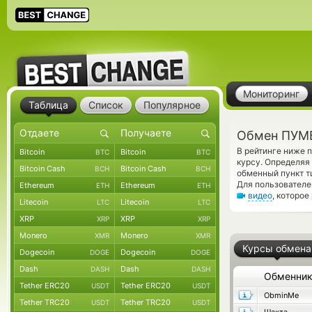
Мониторинг
Таблица
Список
Популярное
Обмен ПУМБ
В рейтинге ниже 
Bitcoin
Bitcoin
BTC
BTC
курсу. Определяя
Bitcoin Cash
Bitcoin Cash
BCH
BCH
обменный пункт т
Для пользователе
Ethereum
Ethereum
ETH
ETH
видео
, которое
Litecoin
Litecoin
LTC
LTC
XRP
XRP
XRP
XRP
Monero
Monero
XMR
XMR
Курсы обмена
Dogecoin
Dogecoin
DOGE
DOGE
Dash
Dash
DASH
DASH
Обменни
Tether ERC20
Tether ERC20
USDT
USDT
ObminMe
Tether TRC20
Tether TRC20
USDT
USDT