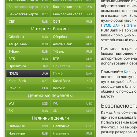
автоматический ил
обратите свое вним
Банковская карта
Банковская карта
BYN
BYN
возможность попаст
Банковская карта
Банковская карта
KZT
KZT
его названием. Есл
нужно обратиться к
СБП
СБП
RUB
RUB
ПУМБ UAH
на
Gram 
Интернет-банкинг
PUMBank на Ton coi
вашей помощью мы 
Сбербанк
Сбербанк
RUB
RUB
этот обменный пунк
Альфа-Банк
Альфа-Банк
RUB
RUB
Помните, что при п
Т-Банк
Т-Банк
RUB
RUB
бывают выгоднее, ч
алгоритмом обмена 
ВТБ
ВТБ
RUB
RUB
использования сер
Приват 24
Приват 24
UAH
UAH
Применяйте
Кальку
ПУМБ
ПУМБ
UAH
UAH
постоянно доступн
Kaspi Bank
Kaspi Bank
KZT
KZT
пунктов удобный ва
сообщение о благоп
Revolut
Revolut
EUR
EUR
обмена, с помощью
Денежные переводы
валюту.
WU
WU
USD
USD
Безопасност
ЗК
ЗК
RUB
RUB
Каждый из обменны
при этом команда 
Наличные деньги
Использование мон
Наличные
Наличные
USD
USD
пунктах. При выбор
размер резервов и 
Наличные
Наличные
RUB
RUB