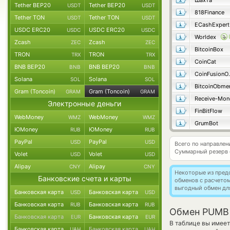
Шахта
Tether BEP20
Tether BEP20
USDT
USDT
818Finance
Tether TON
Tether TON
USDT
USDT
ECashExpert
USDC ERC20
USDC ERC20
USDC
USDC
Worldex
Zcash
Zcash
ZEC
ZEC
BitcoinBox
TRON
TRON
TRX
TRX
CoinCat
BNB BEP20
BNB BEP20
BNB
BNB
Coin
Solana
Solana
SOL
SOL
BitcoinObme
Gram (Toncoin)
Gram (Toncoin)
GRAM
GRAM
Receive-Mon
Электронные деньги
FinBitFlow
WebMoney
WebMoney
WMZ
WMZ
GrumBot
ЮMoney
ЮMoney
RUB
RUB
PayPal
PayPal
USD
USD
Всего по направл
Суммарный резерв
Volet
Volet
USD
USD
Alipay
Alipay
CNY
CNY
Некоторые из пред
Банковские счета и карты
обменов с расчето
выгодный обмен дл
Банковская карта
Банковская карта
USD
USD
Банковская карта
Банковская карта
RUB
RUB
Обмен PUMB 
Банковская карта
Банковская карта
EUR
EUR
В таблице вы имеет
Банковская карта
Банковская карта
UAH
UAH