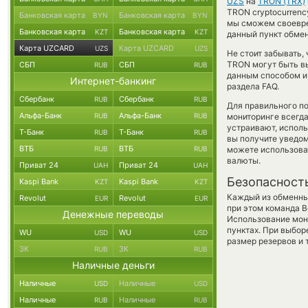
UZS
на
TRON (TRX)
TRON cryptocurrenc
Банковская карта
Банковская карта
BYN
BYN
мы сможем своевре
Банковская карта
Банковская карта
KZT
KZT
данный пункт обмен
Карта UZCARD
Карта UZCARD
UZS
UZS
Не стоит забывать,
TRON могут быть вы
СБП
СБП
RUB
RUB
данным способом и 
Интернет-банкинг
раздела FAQ.
Сбербанк
Сбербанк
RUB
RUB
Для правильного по
Альфа-Банк
Альфа-Банк
RUB
RUB
мониторинге всегд
устраивают, испол
Т-Банк
Т-Банк
RUB
RUB
вы получите уведом
ВТБ
ВТБ
RUB
RUB
можете использов
валюты.
Приват 24
Приват 24
UAH
UAH
Безопасност
Kaspi Bank
Kaspi Bank
KZT
KZT
Каждый из обменны
Revolut
Revolut
EUR
EUR
при этом команда 
Денежные переводы
Использование мон
пунктах. При выбор
WU
WU
USD
USD
размер резервов и 
ЗК
ЗК
RUB
RUB
Наличные деньги
Наличные
Наличные
USD
USD
Наличные
Наличные
RUB
RUB