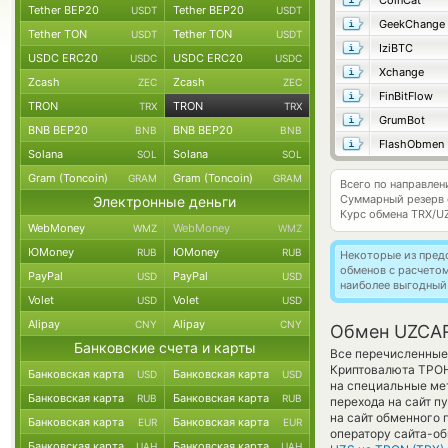
CoinCat
Tether BEP20
Tether BEP20
USDT
USDT
GeekChange
Tether TON
Tether TON
USDT
USDT
IziBTC
USDC ERC20
USDC ERC20
USDC
USDC
Xchange
Zcash
Zcash
ZEC
ZEC
FinBitFlow
TRON
TRON
TRX
TRX
GrumBot
BNB BEP20
BNB BEP20
BNB
BNB
FlashObmen
Solana
Solana
SOL
SOL
Gram (Toncoin)
Gram (Toncoin)
GRAM
GRAM
Всего по направле
Суммарный резерв
Электронные деньги
Курс обмена
TRX/U
WebMoney
WebMoney
WMZ
WMZ
ЮMoney
ЮMoney
RUB
RUB
Некоторые из пред
обменов с расчето
PayPal
PayPal
USD
USD
наиболее выгодный
Volet
Volet
USD
USD
Alipay
Alipay
CNY
CNY
Обмен UZCA
Банковские счета и карты
Все перечисленные 
Криптовалюта ТРОН
Банковская карта
Банковская карта
USD
USD
на специальные мет
Банковская карта
Банковская карта
RUB
RUB
перехода на сайт п
на сайт обменного 
Банковская карта
Банковская карта
EUR
EUR
оператору сайта-об
Банковская карта
Банковская карта
UAH
UAH