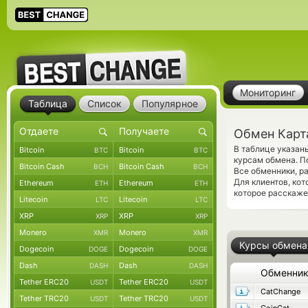
Мониторинг
Таблица
Список
Популярное
Обмен Карт
В таблице указан
Bitcoin
Bitcoin
BTC
BTC
курсам обмена. П
Bitcoin Cash
Bitcoin Cash
BCH
BCH
Все обменники, р
Для клиентов, ко
Ethereum
Ethereum
ETH
ETH
которое расскаже
Litecoin
Litecoin
LTC
LTC
XRP
XRP
XRP
XRP
Monero
Monero
XMR
XMR
Курсы обмена
Dogecoin
Dogecoin
DOGE
DOGE
Dash
Dash
DASH
DASH
Обменни
Tether ERC20
Tether ERC20
USDT
USDT
CatChange
Tether TRC20
Tether TRC20
USDT
USDT