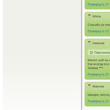
Развернуть
(
1
)
Misha
Спасибо за пом
Развернуть
(
1
)
Никитай
Персональ
Менял usdt на 
Как всегда все
Заявка ***.
Развернуть
(
1
)
Максим
Швидко, якісно
Развернуть
(
1
)