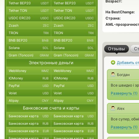
Возраст:
Tether BEP20
Tether BEP20
USDT
USDT
Tether TON
Tether TON
USDT
USDT
На BestChange:
USDC ERC20
USDC ERC20
Страна:
USDC
USDC
AML-прозрачност
Zcash
Zcash
ZEC
ZEC
TRON
TRON
TRX
TRX
BNB BEP20
BNB BEP20
BNB
BNB
Solana
Solana
SOL
SOL
Отзывы
Ст
Gram (Toncoin)
Gram (Toncoin)
GRAM
GRAM
Электронные деньги
Добавить о
WebMoney
WebMoney
WMZ
WMZ
Богдан
ЮMoney
ЮMoney
RUB
RUB
Все швидко і з
PayPal
PayPal
USD
USD
Volet
Volet
Развернуть
(
1
)
USD
USD
Alipay
Alipay
CNY
CNY
Банковские счета и карты
Alex
Банковская карта
Банковская карта
USD
USD
Все супер, обм
Банковская карта
Банковская карта
RUB
RUB
Развернуть
(
1
)
Банковская карта
Банковская карта
EUR
EUR
Банковская карта
Банковская карта
UAH
UAH