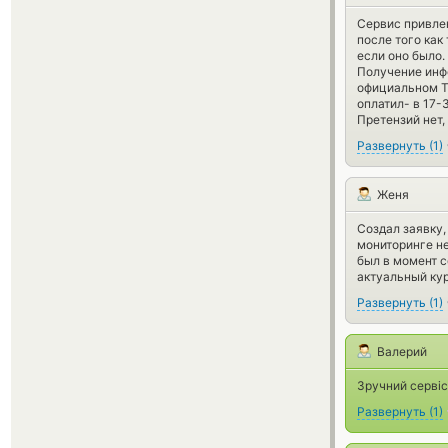
Сервис привле
после того как
если оно было.
Получение инфо
официальном ТГ
оплатил- в 17-3
Претензий нет,
Развернуть
(
1
)
Женя
Создал заявку,
мониторинге не
был в момент с
актуальный кур
Развернуть
(
1
)
Валерий
Зручний сервіс
Развернуть
(
1
)