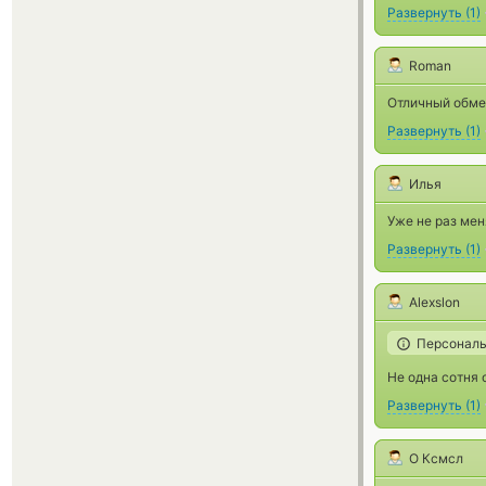
Развернуть
(
1
)
Roman
Отличный обмен
Развернуть
(
1
)
Илья
Уже не раз мен
Развернуть
(
1
)
Alexslon
Персональ
Не одна сотня 
Развернуть
(
1
)
О Ксмсл