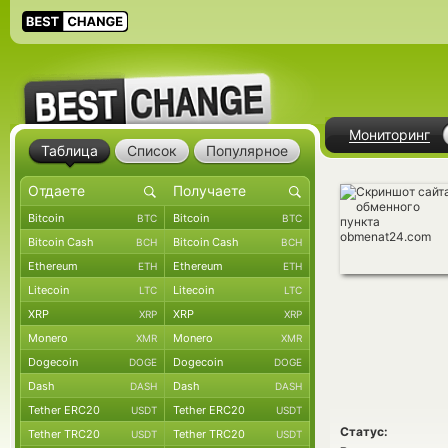
Мониторинг
Таблица
Список
Популярное
Bitcoin
Bitcoin
BTC
BTC
Bitcoin Cash
Bitcoin Cash
BCH
BCH
Ethereum
Ethereum
ETH
ETH
Litecoin
Litecoin
LTC
LTC
XRP
XRP
XRP
XRP
Monero
Monero
XMR
XMR
Dogecoin
Dogecoin
DOGE
DOGE
Dash
Dash
DASH
DASH
Tether ERC20
Tether ERC20
USDT
USDT
Статус:
Tether TRC20
Tether TRC20
USDT
USDT