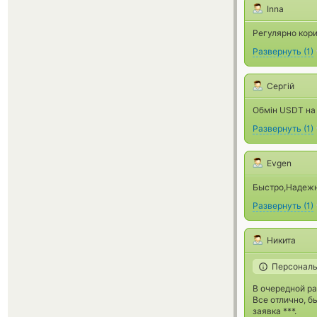
Inna
Регулярно кори
Развернуть
(
1
)
Сергій
Обмін USDT на 
Развернуть
(
1
)
Evgen
Быстро,Надежн
Развернуть
(
1
)
Никита
Персональ
В очередной ра
Все отлично, б
заявка ***.