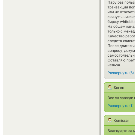
Пару раз поль
транзакция поп
или не отвечат
скинуть, никак
биржу whitebit
На общем кана
только с мене
Качество работ
средств клиент
После длитель
вопросу, докум
самостоятельно,
Оставляю прете
нельзя.
Развернуть
(
6
)
Євген
Все як завжди 
Развернуть
(
1
)
Komissar
Благодарю за 