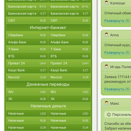
Komissar
Банковская карта
Банковская карта
BYN
BYN
Отличный обме
Банковская карта
Банковская карта
KZT
KZT
СБП
СБП
Развернуть
(
1
)
RUB
RUB
Интернет-банкинг
Anna
Сбербанк
Сбербанк
RUB
RUB
Альфа-Банк
Альфа-Банк
RUB
RUB
Отличный курс,
Т-Банк
Т-Банк
RUB
RUB
Развернуть
(
1
)
ВТБ
ВТБ
RUB
RUB
Приват 24
Приват 24
UAH
UAH
Игорь Поля
Kaspi Bank
Kaspi Bank
KZT
KZT
Заявка 171144 
Revolut
Revolut
EUR
EUR
рекомендую эт
Денежные переводы
Развернуть
(
1
)
WU
WU
USD
USD
ЗК
ЗК
RUB
RUB
Макс
Наличные деньги
Наличные
Наличные
USD
USD
Персональ
Наличные
Наличные
RUB
RUB
Спасибо за обм
Наличные
Наличные
EUR
EUR
Забрал наличны