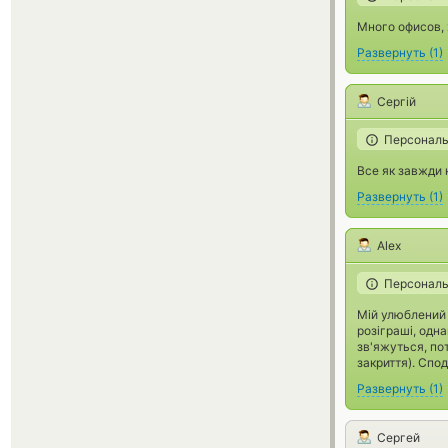
Много офисов, 
Развернуть
(
1
)
Сергій
Персональ
Все як завжди н
Развернуть
(
1
)
Alex
Персональ
Мій улюблений 
розіграші, одна
зв'яжуться, по
закриття). Спо
Развернуть
(
1
)
Сергей