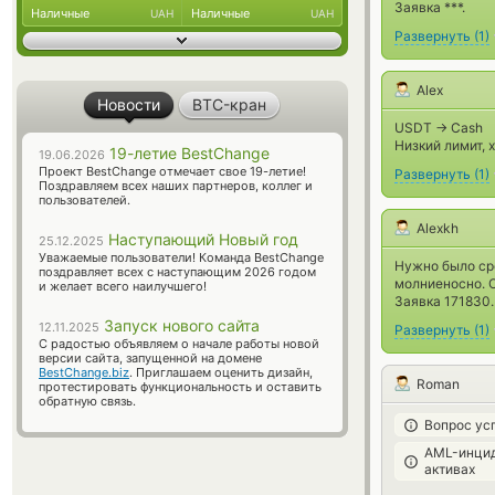
Заявка ***.
Наличные
Наличные
UAH
UAH
Развернуть
(
1
)
Alex
Новости
BTC-кран
USDT -> Cash
Низкий лимит, 
19-летие BestChange
19.06.2026
Проект BestChange отмечает свое 19-летие!
Развернуть
(
1
)
Поздравляем всех наших партнеров, коллег и
пользователей.
Alexkh
Наступающий Новый год
25.12.2025
Уважаемые пользователи! Команда BestChange
Нужно было ср
поздравляет всех с наступающим 2026 годом
молниеносно. 
и желает всего наилучшего!
Заявка 171830.
Запуск нового сайта
12.11.2025
Развернуть
(
1
)
С радостью объявляем о начале работы новой
версии сайта, запущенной на домене
BestChange.biz
. Приглашаем оценить дизайн,
Roman
протестировать функциональность и оставить
обратную связь.
Вопрос ус
AML-инцид
активах