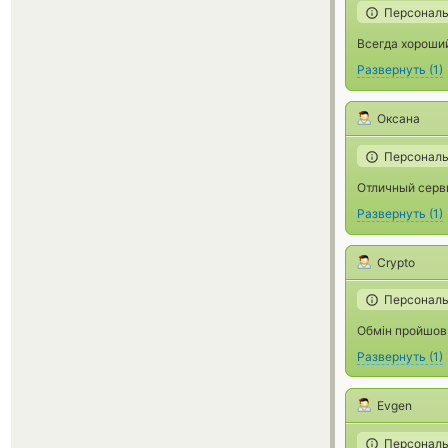
Персональ
Всегда хороший
Развернуть
(
1
)
Оксана
Персональ
Отличный серви
Развернуть
(
1
)
Crypto
Персональ
Обмін пройшов 
Развернуть
(
1
)
Evgen
Персональ