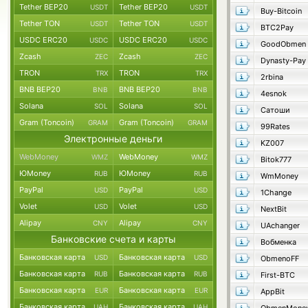
Tether BEP20
Tether BEP20
USDT
USDT
Buy-Bitcoin
Tether TON
Tether TON
USDT
USDT
BTC2Pay
USDC ERC20
USDC ERC20
USDC
USDC
GoodObmen
Zcash
Zcash
ZEC
ZEC
Dynasty-Pay
TRON
TRON
TRX
TRX
2rbina
BNB BEP20
BNB BEP20
BNB
BNB
4esnok
Solana
Solana
SOL
SOL
Сатоши
Gram (Toncoin)
Gram (Toncoin)
GRAM
GRAM
99Rates
Электронные деньги
KZ007
WebMoney
WebMoney
WMZ
WMZ
Bitok777
ЮMoney
ЮMoney
RUB
RUB
WmMoney
PayPal
PayPal
USD
USD
1Change
Volet
Volet
USD
USD
NextBit
Alipay
Alipay
CNY
CNY
UAchanger
Банковские счета и карты
Вобменка
Банковская карта
Банковская карта
USD
USD
ObmenoFF
Банковская карта
Банковская карта
RUB
RUB
First-BTC
Банковская карта
Банковская карта
EUR
EUR
AppBit
Банковская карта
Банковская карта
UAH
UAH