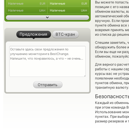
Вы можете попасть
Наличные
Наличные
EUR
EUR
позиции с его назв
Наличные
Наличные
UAH
UAH
обменом валюты, ва
автоматический о
вручную. Если произ
пункте обмена все 
вовремя принять м
Предложения
BTC-кран
из списка до решен
Спешим заметить, 
обнаружить более 
Если вы еще ни раз
обменом, пожалуйст
Для верного расчет
работы с нашим сер
курсы вас не устра
появлении необходи
пунктов обмена, п
транзитную валюту
Безопасност
Каждый из обменны
при этом команда 
Использование мон
пунктах. При выбор
размер резервов и 