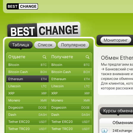
Мониторинг
Таблица
Список
Популярное
Обмен Ether
Мы предлагаем ва
Bitcoin
Bitcoin
BTC
BTC
→
Банковский сче
Bitcoin Cash
Bitcoin Cash
BCH
BCH
также внимание и
сервисом обменни
Ethereum
Ethereum
ETH
ETH
Для клиентов, ко
Litecoin
Litecoin
LTC
LTC
которое расскажет
XRP
XRP
XRP
XRP
Monero
Monero
XMR
XMR
Dogecoin
Dogecoin
DOGE
DOGE
Курсы обмена
Dash
Dash
DASH
DASH
Tether ERC20
Tether ERC20
USDT
USDT
Обменни
Tether TRC20
Tether TRC20
USDT
USDT
24Exchange