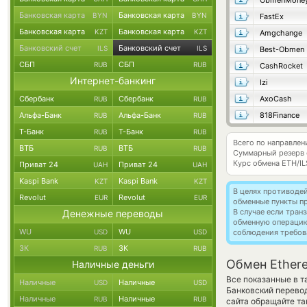
ObmenMone
Банковская карта
Банковская карта
BYN
BYN
FastEx
Банковская карта
Банковская карта
KZT
KZT
Amgchange
Банковский счет
Банковский счет
ILS
ILS
Best-Obmen
СБП
СБП
RUB
RUB
CashRocket
Интернет-банкинг
Izi
Сбербанк
Сбербанк
AxoCash
RUB
RUB
Альфа-Банк
Альфа-Банк
818Finance
RUB
RUB
Т-Банк
Т-Банк
RUB
RUB
Всего по направлен
ВТБ
ВТБ
RUB
RUB
Суммарный резерв
Курс обмена
ETH/IL
Приват 24
Приват 24
UAH
UAH
Kaspi Bank
Kaspi Bank
KZT
KZT
В целях противоде
Revolut
Revolut
EUR
EUR
обменные пункты п
В случае если тра
Денежные переводы
обменную операци
WU
WU
USD
USD
соблюдения требов
ЗК
ЗК
RUB
RUB
Обмен Ethere
Наличные деньги
Все показанные в т
Наличные
Наличные
USD
USD
Банковский перево
Наличные
Наличные
RUB
RUB
сайта обращайте та