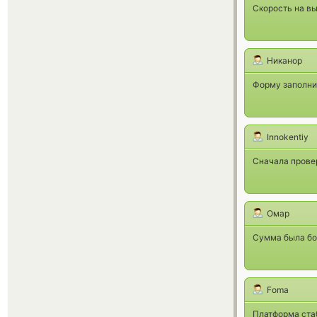
Скорость на вы
Никанор
Форму заполнил
Innokentiy
Сначала прове
Омар
Сумма была бо
Foma
Платформа стаб