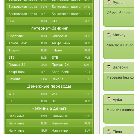
Руслан
Банковская карта
Банковская карта
BYN
BYN
Обмен без лишн
Банковская карта
Банковская карта
KZT
KZT
СБП
СБП
RUB
RUB
Интернет-банкинг
Matvey
Сбербанк
Сбербанк
RUB
RUB
Альфа-Банк
Альфа-Банк
RUB
RUB
Меняю в Favori
Т-Банк
Т-Банк
RUB
RUB
ВТБ
ВТБ
RUB
RUB
Приват 24
Приват 24
UAH
UAH
Валерий
Kaspi Bank
Kaspi Bank
KZT
KZT
Перевёл без ко
Revolut
Revolut
EUR
EUR
Денежные переводы
WU
WU
USD
USD
Aydar
ЗК
ЗК
RUB
RUB
Наличные деньги
Никаких зависа
Наличные
Наличные
USD
USD
Наличные
Наличные
RUB
RUB
Наличные
Наличные
EUR
EUR
Timur