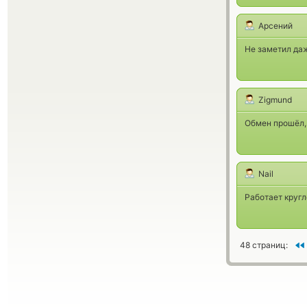
Арсений
Не заметил даж
Zigmund
Обмен прошёл, 
Nail
Работает кругл
48 страниц: