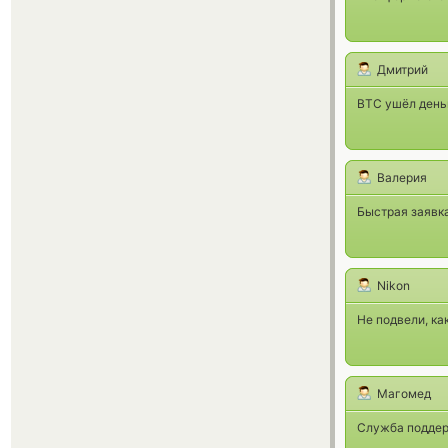
Дмитрий
BTC ушёл деньг
Валерия
Быстрая заявка
Nikon
Не подвели, как
Магомед
Служба поддер