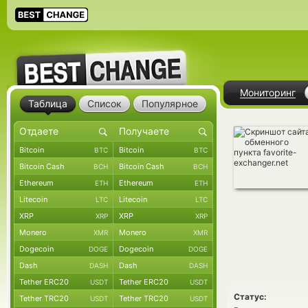
Мониторинг
Таблица
Список
Популярное
Bitcoin
Bitcoin
BTC
BTC
Bitcoin Cash
Bitcoin Cash
BCH
BCH
Ethereum
Ethereum
ETH
ETH
Litecoin
Litecoin
LTC
LTC
XRP
XRP
XRP
XRP
Monero
Monero
XMR
XMR
Dogecoin
Dogecoin
DOGE
DOGE
Dash
Dash
DASH
DASH
Tether ERC20
Tether ERC20
USDT
USDT
Статус:
Tether TRC20
Tether TRC20
USDT
USDT