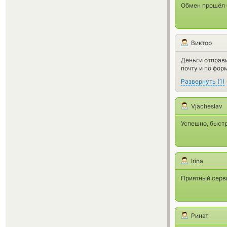
Обмен прошёл 
Виктор
Деньги отправи
почту и по фор
Развернуть
(
1
)
Vjacheslav
Успешно, быстр
Irina
Приятный серви
Ринат