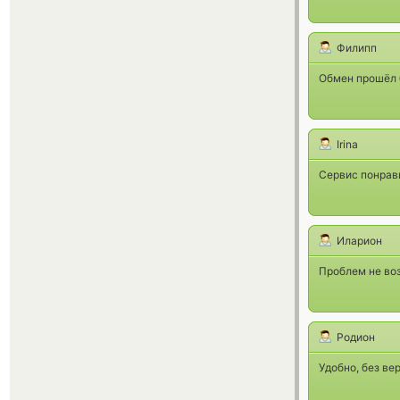
Филипп
Обмен прошёл б
Irina
Сервис понрави
Иларион
Проблем не воз
Родион
Удобно, без ве