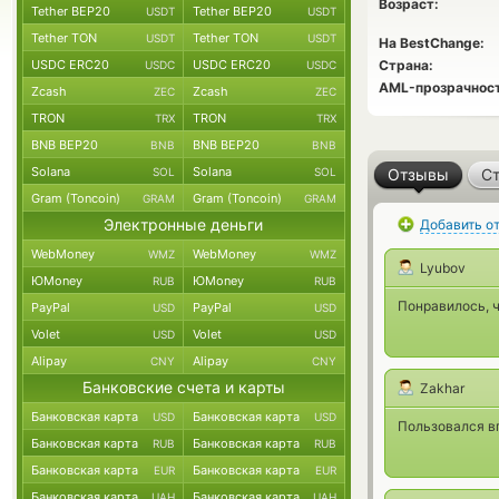
Возраст:
Tether BEP20
Tether BEP20
USDT
USDT
Tether TON
Tether TON
USDT
USDT
На BestChange:
USDC ERC20
USDC ERC20
Страна:
USDC
USDC
AML-прозрачност
Zcash
Zcash
ZEC
ZEC
TRON
TRON
TRX
TRX
BNB BEP20
BNB BEP20
BNB
BNB
Solana
Solana
SOL
SOL
Отзывы
Ст
Gram (Toncoin)
Gram (Toncoin)
GRAM
GRAM
Электронные деньги
Добавить о
WebMoney
WebMoney
WMZ
WMZ
Lyubov
ЮMoney
ЮMoney
RUB
RUB
Понравилось, ч
PayPal
PayPal
USD
USD
Volet
Volet
USD
USD
Alipay
Alipay
CNY
CNY
Банковские счета и карты
Zakhar
Банковская карта
Банковская карта
USD
USD
Пользовался в
Банковская карта
Банковская карта
RUB
RUB
Банковская карта
Банковская карта
EUR
EUR
Банковская карта
Банковская карта
UAH
UAH