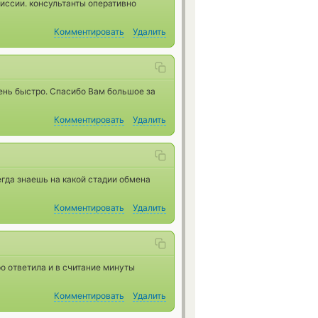
иссии. консультанты оперативно
Комментировать
Удалить
чень быстро. Спасибо Вам большое за
Комментировать
Удалить
егда знаешь на какой стадии обмена
Комментировать
Удалить
о ответила и в считание минуты
Комментировать
Удалить