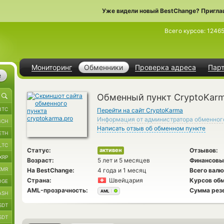
Уже видели новый BestChange? Пригла
Всего курсов:
1246
Мониторинг
Обменники
Проверка адреса
Пар
е
Обменный пункт CryptoKar
BTC
Перейти на сайт CryptoKarma
Информация от администратора обменног
BCH
Написать отзыв об обменном пункте
ETH
LTC
Статус:
Отзывов:
активен
XRP
Возраст:
5 лет и 5 месяцев
Финансовы
XMR
На BestChange:
4 года и 1 месяц
Всего валю
Страна:
Швейцария
Курсов обм
OGE
AML-прозрачность:
Сумма рез
AML
ASH
SDT
SDT