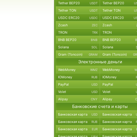
Tether BEP20
Tether BEP20
USDT
U
Tether TON
Tether TON
USDT
U
USDC ERC20
USDC ERC20
USDC
U
Zcash
Zcash
ZEC
TRON
TRON
TRX
BNB BEP20
BNB BEP20
BNB
Solana
Solana
SOL
Gram (Toncoin)
Gram (Toncoin)
GRAM
G
Электронные деньги
WebMoney
WebMoney
WMZ
W
ЮMoney
ЮMoney
RUB
PayPal
PayPal
USD
Volet
Volet
USD
Alipay
Alipay
CNY
Банковские счета и карты
Банковская карта
Банковская карта
USD
Банковская карта
Банковская карта
RUB
Банковская карта
Банковская карта
EUR
Банковская карта
Банковская карта
UAH