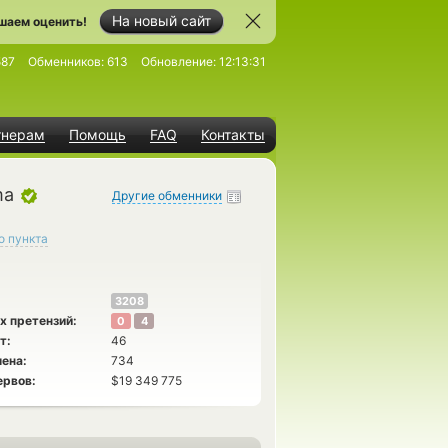
На новый сайт
шаем оценить!
587
Обменников:
613
Обновление:
12:13:31
тнерам
Помощь
FAQ
Контакты
ma
Другие обменники
о пункта
3208
х претензий:
0
4
т:
46
ена:
734
ервов:
$19 349 775