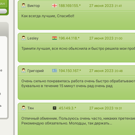
UAH
Виктор
188.169.155.*
27 июня 2023
21:41
Как всегда лучшие, Спасибо!!
Lesley
196.44.118.*
27 июня 2023
21:00
Тринити лучшая, все ясно обьяснила и быстро решила мои про
ge
Григорий
194.150.167.*
27 июня 2023
20:48
Очень сильно понравилась работа очень быстро обрабатываю
буквально в течение 15 минут очень рад очень рад
й
ь
Тян
45.149.3.*
27 июня 2023
19:31
Отличный обменник. Пользуюсь очень часто, никаких претензий
Рекомендую обязательно. Молодцы, так держать...