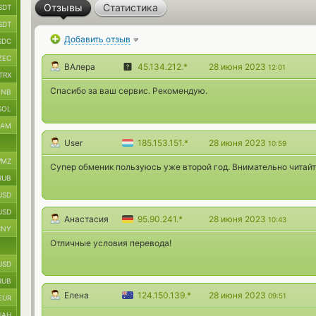
Отзывы
Статистика
SDT
SDT
Добавить отзыв
SDC
ZEC
ВАлера
45.134.212.*
28 июня 2023
12:01
TRX
Спасибо за ваш сервис. Рекомендую.
BNB
SOL
RAM
User
185.153.151.*
28 июня 2023
10:59
MZ
Супер обменик пользуюсь уже второй год. Внимательно читайт
RUB
USD
USD
Анастасия
95.90.241.*
28 июня 2023
10:43
CNY
Отличные условия перевода!
USD
RUB
Елена
124.150.139.*
28 июня 2023
09:51
EUR
UAH