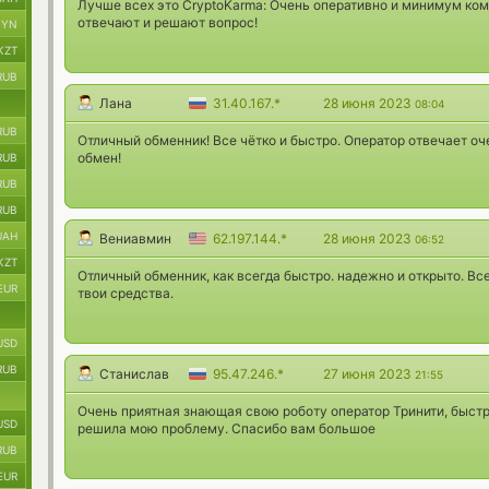
Лучше всех это CryptoKarma: Очень оперативно и минимум ком
отвечают и решают вопрос!
BYN
KZT
RUB
Лана
31.40.167.*
28 июня 2023
08:04
RUB
Отличный обменник! Все чётко и быстро. Оператор отвечает о
обмен!
RUB
RUB
RUB
UAH
Вениавмин
62.197.144.*
28 июня 2023
06:52
KZT
Отличный обменник, как всегда быстро. надежно и открыто. Вс
EUR
твои средства.
USD
RUB
Станислав
95.47.246.*
27 июня 2023
21:55
Очень приятная знающая свою роботу оператор Тринити, быстр
USD
решила мою проблему. Спасибо вам большое
RUB
EUR