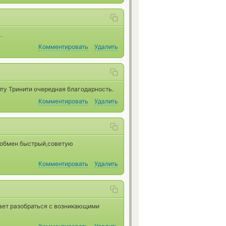
.
Комментировать
Удалить
ту Тринити очередная благодарность.
Комментировать
Удалить
,обмен быстрый,советую
Комментировать
Удалить
гает разобраться с возникающими