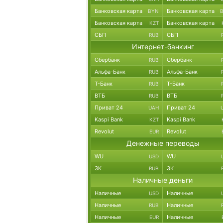
Банковская карта
Банковская карта
BYN
Банковская карта
Банковская карта
KZT
СБП
СБП
RUB
Интернет-банкинг
Сбербанк
Сбербанк
RUB
Альфа-Банк
Альфа-Банк
RUB
Т-Банк
Т-Банк
RUB
ВТБ
ВТБ
RUB
Приват 24
Приват 24
UAH
Kaspi Bank
Kaspi Bank
KZT
Revolut
Revolut
EUR
Денежные переводы
WU
WU
USD
ЗК
ЗК
RUB
Наличные деньги
Наличные
Наличные
USD
Наличные
Наличные
RUB
Наличные
Наличные
EUR