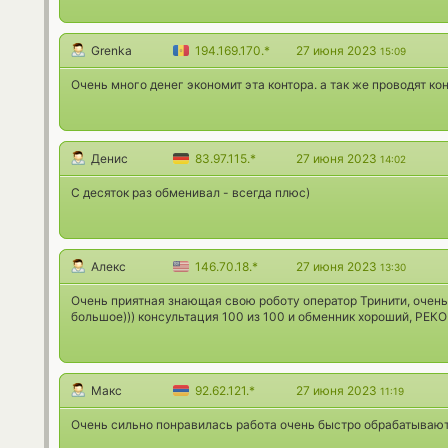
Grenka
194.169.170.*
27 июня 2023
15:09
Очень много денег экономит эта контора. а так же проводят к
Денис
83.97.115.*
27 июня 2023
14:02
С десяток раз обменивал - всегда плюс)
Алекс
146.70.18.*
27 июня 2023
13:30
Очень приятная знающая свою роботу оператор Тринити, очень
большое))) консультация 100 из 100 и обменник хороший, РЕ
Макс
92.62.121.*
27 июня 2023
11:19
Очень сильно понравилась работа очень быстро обрабатывают,