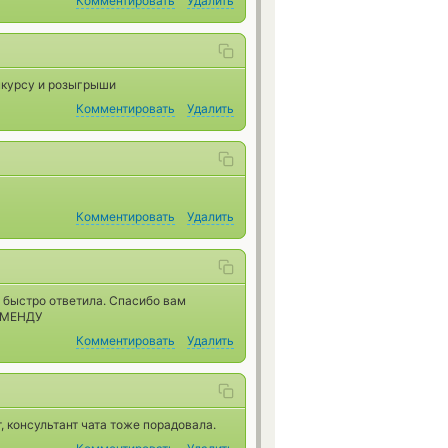
Комментировать
Удалить
онкурсу и розыгрыши
Комментировать
Удалить
Комментировать
Удалить
 быстро ответила. Спасибо вам
КОМЕНДУ
Комментировать
Удалить
 консультант чата тоже порадовала.