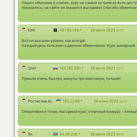
Нашел обменник в списке, курс не самый лучший из всех досту
показалось, на сайте он оказался выгоднее) Спасибо обменник
Kirill
45.130.139.*
26 июня 2023
21:17
Всё на высшем уровне, как всегда!
Каждый день пользуюсь данным обменником. Курс шикарный.
Олег
185.252.250.*
26 июня 2023
21:11
Пришли очень быстро, минуты три максимум, лучшие!
Ростислав.Ш.
193.22.98.*
26 июня 2023
20:47
Оперативно и точно, выгодный курс, отличный конкурс - клевы
Ян
94.20.230.*
26 июня 2023
20:11