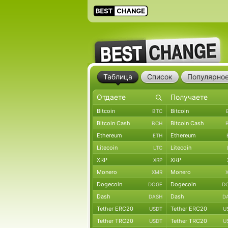
Таблица
Список
Популярно
Bitcoin
Bitcoin
BTC
Bitcoin Cash
Bitcoin Cash
BCH
Ethereum
Ethereum
ETH
Litecoin
Litecoin
LTC
XRP
XRP
XRP
Monero
Monero
XMR
Dogecoin
Dogecoin
DOGE
D
Dash
Dash
DASH
D
Tether ERC20
Tether ERC20
USDT
U
Tether TRC20
Tether TRC20
USDT
U