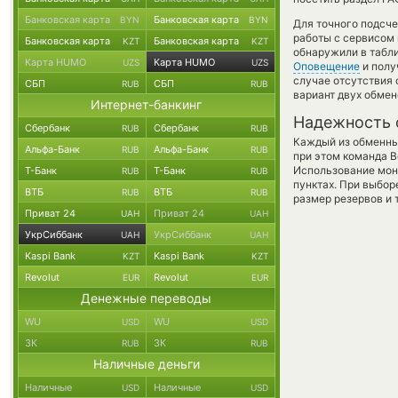
Банковская карта
Банковская карта
BYN
BYN
Для точного подсче
работы с сервисом 
Банковская карта
Банковская карта
KZT
KZT
обнаружили в табли
Карта HUMO
Карта HUMO
UZS
UZS
Оповещение
и полу
случае отсутствия
СБП
СБП
RUB
RUB
вариант двух обмен
Интернет-банкинг
Надежность 
Сбербанк
Сбербанк
RUB
RUB
Каждый из обменны
Альфа-Банк
Альфа-Банк
RUB
RUB
при этом команда 
Использование мон
Т-Банк
Т-Банк
RUB
RUB
пунктах. При выбор
ВТБ
ВТБ
RUB
RUB
размер резервов и 
Приват 24
Приват 24
UAH
UAH
УкрСиббанк
УкрСиббанк
UAH
UAH
Kaspi Bank
Kaspi Bank
KZT
KZT
Revolut
Revolut
EUR
EUR
Денежные переводы
WU
WU
USD
USD
ЗК
ЗК
RUB
RUB
Наличные деньги
Наличные
Наличные
USD
USD