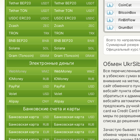
Tether BEP20
Tether BEP20
USDT
USDT
CoinCat
Tether TON
Tether TON
USDT
USDT
BitcoinBox
USDC ERC20
USDC ERC20
USDC
USDC
FinBitFlow
Zcash
Zcash
ZEC
ZEC
GrumBot
TRON
TRON
TRX
TRX
Всего по направле
BNB BEP20
BNB BEP20
BNB
BNB
Суммарный резерв
Solana
Solana
SOL
SOL
Официальный курс
Gram (Toncoin)
Gram (Toncoin)
GRAM
GRAM
Электронные деньги
Обмен UkrSi
Все перечисленные
WebMoney
WebMoney
WMZ
WMZ
в узбекских сумах 
ЮMoney
ЮMoney
RUB
RUB
внимание на метки,
сайт обменного пун
PayPal
PayPal
USD
USD
вебсайт пункта об
Volet
Volet
USD
USD
обратиться к админ
вебсайта автомати
Alipay
Alipay
CNY
CNY
предложить ручной 
Банковские счета и карты
card на Credit Car
меры по разрешению
Банковская карта
Банковская карта
USD
USD
списка до решения
Банковская карта
Банковская карта
RUB
RUB
Зачастую бывает та
Банковская карта
Банковская карта
EUR
EUR
обмена через наш м
Банковская карта
Банковская карта
посетить раздел FA
UAH
UAH