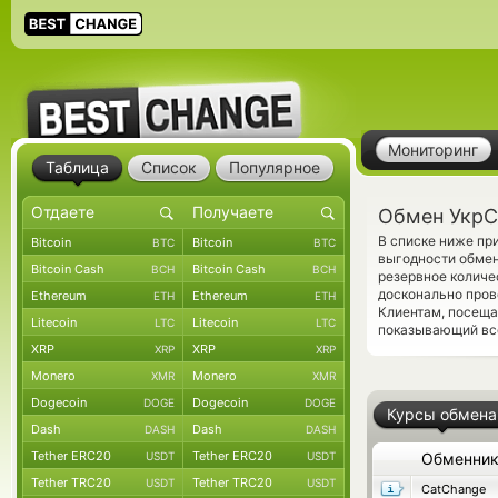
Мониторинг
Таблица
Список
Популярное
Обмен УкрС
В списке ниже пр
Bitcoin
Bitcoin
BTC
BTC
выгодности обмен
Bitcoin Cash
Bitcoin Cash
BCH
BCH
резервное количе
досконально про
Ethereum
Ethereum
ETH
ETH
Клиентам, посеща
Litecoin
Litecoin
LTC
LTC
показывающий все
XRP
XRP
XRP
XRP
Monero
Monero
XMR
XMR
Dogecoin
Dogecoin
DOGE
DOGE
Курсы обмена
Dash
Dash
DASH
DASH
Tether ERC20
Tether ERC20
USDT
USDT
Обменни
Tether TRC20
Tether TRC20
USDT
USDT
CatChange