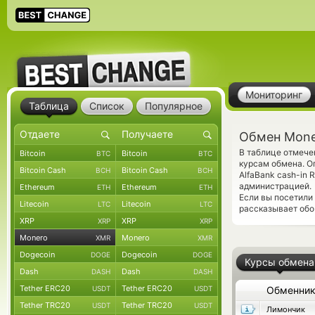
Мониторинг
Таблица
Список
Популярное
Обмен Mone
В таблице отмече
Bitcoin
Bitcoin
BTC
BTC
курсам обмена. О
Bitcoin Cash
Bitcoin Cash
BCH
BCH
AlfaBank cash-in
администрацией.
Ethereum
Ethereum
ETH
ETH
Если вы посетили
Litecoin
Litecoin
LTC
LTC
рассказывает обо 
XRP
XRP
XRP
XRP
Monero
Monero
XMR
XMR
Dogecoin
Dogecoin
DOGE
DOGE
Курсы обмена
Dash
Dash
DASH
DASH
Tether ERC20
Tether ERC20
USDT
USDT
Обменни
Tether TRC20
Tether TRC20
USDT
USDT
Лимончик