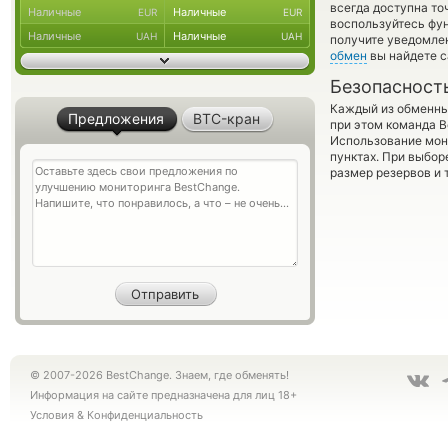
всегда доступна т
Наличные
Наличные
EUR
EUR
воспользуйтесь фу
Наличные
Наличные
UAH
UAH
получите уведомлен
обмен
вы найдете с
Безопасност
Каждый из обменны
Предложения
BTC-кран
при этом команда 
Использование мон
пунктах. При выбор
размер резервов и 
© 2007-2026 BestChange. Знаем, где обменять!
Информация на сайте предназначена для лиц 18+
Условия
&
Конфиденциальность