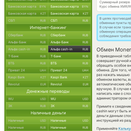
Суммарный резерв
Банковская карта
Банковская карта
Курс обмена
XMR/R
BYN
BYN
Банковская карта
Банковская карта
KZT
KZT
В целях противоде
СБП
СБП
RUB
RUB
обменные пункты п
Интернет-банкинг
В случае если тра
обменную операци
Сбербанк
Сбербанк
RUB
RUB
соблюдения требов
Альфа-Банк
Альфа-Банк
RUB
RUB
Обмен Monero
Альфа cash-in
Альфа cash-in
RUB
RUB
В приведенной табл
Т-Банк
Т-Банк
RUB
RUB
совершает ручной 
ВТБ
ВТБ
RUB
RUB
обращать особое вн
обмена. Для того, 
Приват 24
Приват 24
UAH
UAH
раз нажать мышью н
Kaspi Bank
Kaspi Bank
KZT
KZT
обменом валюты, ва
автоматические о
Revolut
Revolut
EUR
EUR
вручную. В случае 
Денежные переводы
написать нам о сл
администратором об
WU
WU
USD
USD
ЗК
ЗК
RUB
RUB
Примите к сведению
cashin могут быть 
Наличные деньги
деньги данным спос
инструкцией из раз
Наличные
Наличные
USD
USD
Наличные
Наличные
RUB
RUB
Применяйте
Кальку