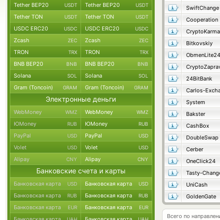
Tether BEP20
Tether BEP20
USDT
USDT
SwiftChange
Tether TON
Tether TON
USDT
USDT
Cooperation
USDC ERC20
USDC ERC20
USDC
USDC
CryptoKarma
Zcash
Zcash
ZEC
ZEC
Bitkovskiy
TRON
TRON
TRX
TRX
ObmenLite2
BNB BEP20
BNB BEP20
BNB
BNB
CryptoZapra
Solana
Solana
SOL
SOL
24BitBank
Gram (Toncoin)
Gram (Toncoin)
GRAM
GRAM
Carlos-Exch
Электронные деньги
System
WebMoney
WebMoney
WMZ
WMZ
Bakster
ЮMoney
ЮMoney
RUB
RUB
CashBox
PayPal
PayPal
USD
USD
DoubleSwap
Volet
Volet
USD
USD
Cerber
Alipay
Alipay
CNY
CNY
OneClick24
Банковские счета и карты
Tasty-Chang
Банковская карта
Банковская карта
USD
USD
UniCash
Банковская карта
Банковская карта
RUB
RUB
GoldenGate
Банковская карта
Банковская карта
EUR
EUR
Всего по направле
Банковская карта
Банковская карта
UAH
UAH