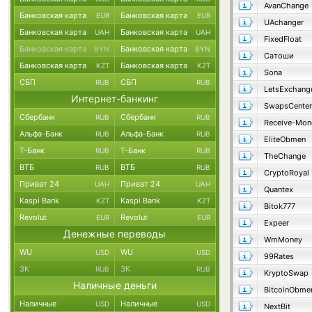
AvanChange
Банковская карта
Банковская карта
EUR
EUR
UAchanger
Банковская карта
Банковская карта
UAH
UAH
FixedFloat
Банковская карта
Банковская карта
BYN
BYN
Сатоши
Банковская карта
Банковская карта
KZT
KZT
Sona
СБП
СБП
RUB
RUB
LetsExchang
Интернет-банкинг
SwapsCenter
Сбербанк
Сбербанк
RUB
RUB
Receive-Mon
Альфа-Банк
Альфа-Банк
RUB
RUB
EliteObmen
Т-Банк
Т-Банк
RUB
RUB
TheChange
ВТБ
ВТБ
RUB
RUB
CryptoRoyal
Приват 24
Приват 24
UAH
UAH
Quantex
Kaspi Bank
Kaspi Bank
KZT
KZT
Bitok777
Revolut
Revolut
EUR
EUR
Expeer
Денежные переводы
WmMoney
WU
WU
USD
USD
99Rates
ЗК
ЗК
RUB
RUB
KryptoSwap
Наличные деньги
BitcoinObme
Наличные
Наличные
USD
USD
NextBit