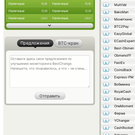
Наличные
Наличные
RUB
RUB
MultiVal
Наличные
Наличные
EUR
EUR
BaksMan
Наличные
Наличные
UAH
UAH
Монеткинс
BTC2Pay
EasyGlobal
ECashExpert
Предложения
BTC-кран
Best-Obmen
ObmenoFF
FastEx
CoinsBlack
Express-PM
Вобменка
RoyalCash
EasySwap
OneMoment
Ферма
YChanger
CashRocket