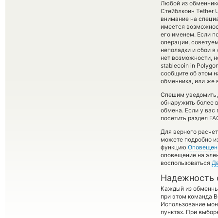
Любой из обменнико
Стейблкоин Tether 
внимание на специа
имеется возможнос
его именем. Если п
операции, советуем
неполадки и сбои в
нет возможности, н
stablecoin in Poly
сообщите об этом 
обменника, или же 
Спешим уведомить,
обнаружить более 
обмена. Если у вас
посетить раздел FA
Для верного расчет
можете подробно и
функцию
Оповещен
оповещение на элек
воспользоваться
Д
Надежность 
Каждый из обменны
при этом команда 
Использование мон
пунктах. При выбор