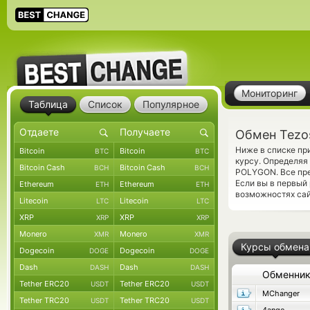
Мониторинг
Таблица
Список
Популярное
Обмен Tezo
Ниже в списке пр
Bitcoin
Bitcoin
BTC
BTC
курсу. Определяя
Bitcoin Cash
Bitcoin Cash
BCH
BCH
POLYGON. Все пр
Если вы в первый
Ethereum
Ethereum
ETH
ETH
возможностях сай
Litecoin
Litecoin
LTC
LTC
XRP
XRP
XRP
XRP
Monero
Monero
XMR
XMR
Курсы обмена
Dogecoin
Dogecoin
DOGE
DOGE
Dash
Dash
DASH
DASH
Обменни
Tether ERC20
Tether ERC20
USDT
USDT
MChanger
Tether TRC20
Tether TRC20
USDT
USDT