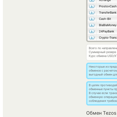
Xchange
ProstovCash
TransferBank
Cash-Bit
BlaBlaMoney
24PayBank
Crypto-Trans
Всего по направлен
Суммарный резерв
Курс обмена
USD/X
Некоторые из пред
обменов с расчето
выгодный обмен дл
В целях противоде
обменные пункты п
В случае если тра
обменную операци
соблюдения требов
Обмен Tezos