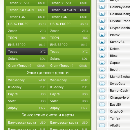
4ange
Tether BEP20
Tether BEP20
USDT
USDT
CoinPayMast
Tether POLYGON
Tether POLYGON
USDT
USDT
CosmoChang
Tether TON
Tether TON
USDT
USDT
Crystal-Trad
USDC ERC20
USDC ERC20
USDC
USDC
CryptoMonit
Zcash
Zcash
ZEC
ZEC
Platov
TRON
TRON
TRX
TRX
Kursov24
BNB BEP20
BNB BEP20
BNB
BNB
Delets
Tezos
Tezos
XTZ
XTZ
Bitsz
Solana
Solana
SOL
SOL
Даркен
Gram (Toncoin)
Gram (Toncoin)
GRAM
GRAM
Revbit
Электронные деньги
MarketExcha
WebMoney
WebMoney
WMZ
WMZ
SwapGate
ЮMoney
ЮMoney
RUB
RUB
RamonCash
PayPal
PayPal
USD
USD
ChangeHero
Volet
Volet
USD
USD
EasyBit
Alipay
Alipay
CNY
CNY
CryptoGin
Банковские счета и карты
Tarifex
Банковская карта
Банковская карта
USD
USD
AlfaBit
Банковская карта
Банковская карта
RUB
RUB