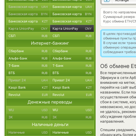
Xchange
Банковская карта
Банковская карта
UAH
UAH
Всего по направле
Банковская карта
Банковская карта
BYN
BYN
Суммарный резерв
Банковская карта
Банковская карта
Курс обмена
ETH/C
KZT
KZT
Карта UnionPay
Карта UnionPay
CNY
CNY
В целях противоде
СБП
СБП
RUB
RUB
обменные пункты п
Интернет-банкинг
В случае если тра
обменную операци
Сбербанк
Сбербанк
RUB
RUB
соблюдения требов
Альфа-Банк
Альфа-Банк
RUB
RUB
Об обмене E
Т-Банк
Т-Банк
RUB
RUB
Все перечисленные
ВТБ
ВТБ
RUB
RUB
Эфириум в сети Ар
Приват 24
Приват 24
UAH
UAH
внимание на метки,
перейти на сайт вы
Kaspi Bank
Kaspi Bank
KZT
KZT
названием. Если по
Revolut
Revolut
EUR
EUR
осуществления обме
Денежные переводы
сбои в системе, ко
невозможно, но дос
WU
WU
USD
USD
не удалось, реком
обсуждение пробле
ЗК
ЗК
RUB
RUB
направления.
Наличные деньги
Спешим уведомить,
Наличные
Наличные
USD
USD
обнаружить более 