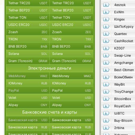
Tether TRC20
Tether TRC20
USDT
USDT
4esnok
Tether BEP20
Tether BEP20
USDT
USDT
ExWm
Tether TON
Tether TON
USDT
USDT
Kingex
USDC ERC20
USDC ERC20
USDC
USDC
ШоПоКурсу
Zcash
Zcash
ZEC
ZEC
Quantex
TRON
TRON
TRX
TRX
CashRocket
BNB BEP20
BNB BEP20
BNB
BNB
KZ007
Solana
Solana
SOL
SOL
Swap-Line
Gram (Toncoin)
Gram (Toncoin)
GRAM
GRAM
Amgchange
Электронные деньги
Best-Obmen
WebMoney
WebMoney
WMZ
WMZ
ВсемОбмен
ЮMoney
ЮMoney
RUB
RUB
WayBit
PayPal
PayPal
USD
USD
TroyChange
Volet
Volet
USD
USD
BitcoinBox
Alipay
Alipay
CNY
CNY
RoyalCash
Банковские счета и карты
IziBTC
Банковская карта
Банковская карта
USD
USD
Buy-Bitcoin
Банковская карта
Банковская карта
RUB
RUB
2rbina
Банковская карта
Банковская карта
EUR
EUR