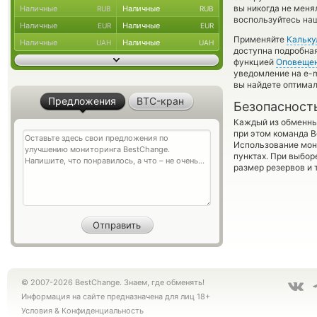
вы никогда не меня
Наличные
Наличные
RUB
RUB
воспользуйтесь наш
Наличные
Наличные
EUR
EUR
Применяйте
Кальку
Наличные
Наличные
UAH
UAH
доступна подробна
функцией
Оповеще
уведомление на e-m
вы найдете оптимал
Предложения
BTC-кран
Безопасност
Каждый из обменны
при этом команда 
Использование мон
пунктах. При выбор
размер резервов и 
© 2007-2026 BestChange. Знаем, где обменять!
Информация на сайте предназначена для лиц 18+
Условия
&
Конфиденциальность