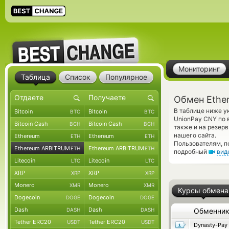
Мониторинг
Таблица
Список
Популярное
Обмен Ethe
В таблице ниже у
Bitcoin
Bitcoin
BTC
BTC
UnionPay CNY по 
Bitcoin Cash
Bitcoin Cash
BCH
BCH
также и на резер
нашего сайта.
Ethereum
Ethereum
ETH
ETH
Пользователям, п
Ethereum ARBITRUM
Ethereum ARBITRUM
ETH
ETH
подробный
вид
Litecoin
Litecoin
LTC
LTC
XRP
XRP
XRP
XRP
Monero
Monero
XMR
XMR
Курсы обмена
Dogecoin
Dogecoin
DOGE
DOGE
Dash
Dash
DASH
DASH
Обменни
Tether ERC20
Tether ERC20
USDT
USDT
Dynasty-Pay