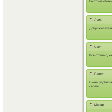
Быстрый обмен
Луиз
Доброжелатель
User
Всё отлично, к
Павел
Очень удобно 
сервис.
Макар