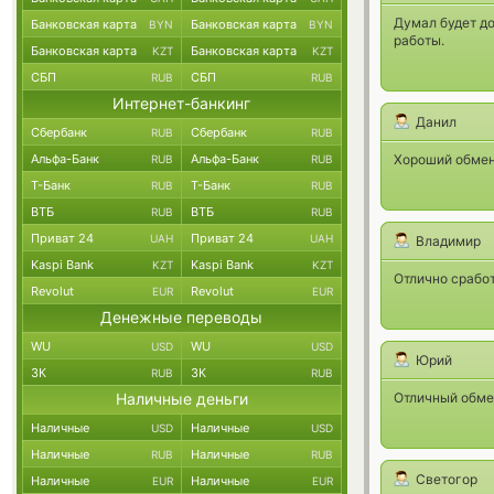
Думал будет до
Банковская карта
Банковская карта
BYN
BYN
работы.
Банковская карта
Банковская карта
KZT
KZT
СБП
СБП
RUB
RUB
Интернет-банкинг
Данил
Сбербанк
Сбербанк
RUB
RUB
Альфа-Банк
Альфа-Банк
Хороший обменн
RUB
RUB
Т-Банк
Т-Банк
RUB
RUB
ВТБ
ВТБ
RUB
RUB
Приват 24
Приват 24
UAH
UAH
Владимир
Kaspi Bank
Kaspi Bank
KZT
KZT
Отлично сработ
Revolut
Revolut
EUR
EUR
Денежные переводы
WU
WU
USD
USD
Юрий
ЗК
ЗК
RUB
RUB
Наличные деньги
Отличный обме
Наличные
Наличные
USD
USD
Наличные
Наличные
RUB
RUB
Светогор
Наличные
Наличные
EUR
EUR