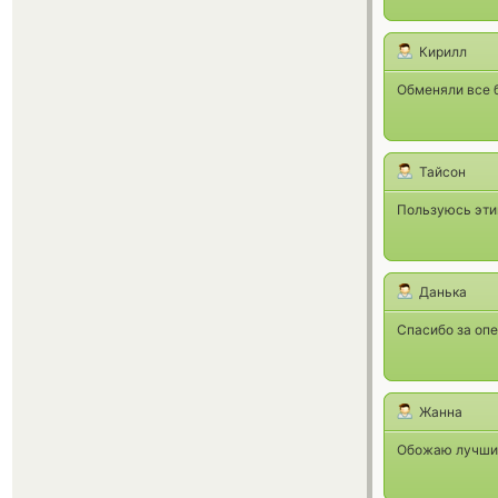
Кирилл
Обменяли все б
Тайсон
Пользуюсь эти
Данька
Спасибо за опе
Жанна
Обожаю лучший 