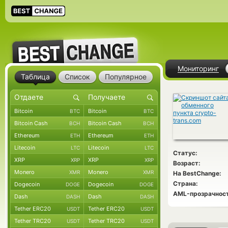
Мониторинг
Таблица
Список
Популярное
Bitcoin
Bitcoin
BTC
BTC
Bitcoin Cash
Bitcoin Cash
BCH
BCH
Ethereum
Ethereum
ETH
ETH
Litecoin
Litecoin
LTC
LTC
Статус:
XRP
XRP
XRP
XRP
Возраст:
Monero
Monero
XMR
XMR
На BestChange:
Страна:
Dogecoin
Dogecoin
DOGE
DOGE
AML-прозрачност
Dash
Dash
DASH
DASH
Tether ERC20
Tether ERC20
USDT
USDT
Tether TRC20
Tether TRC20
USDT
USDT