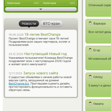
Наличные
Наличные
UAH
UAH
Отличный серв
Новости
BTC-кран
Варвара
Все четко! ден
19-летие BestChange
19.06.2026
Проект BestChange отмечает свое 19-летие!
Поздравляем всех наших партнеров, коллег и
пользователей.
Егор
Наступающий Новый год
25.12.2025
Уважаемые пользователи! Команда BestChange
Мгновенный об
поздравляет всех с наступающим 2026 годом
и желает всего наилучшего!
Запуск нового сайта
12.11.2025
HArley
С радостью объявляем о начале работы новой
версии сайта, запущенной на домене
BestChange.biz
. Приглашаем оценить дизайн,
5 минут и день
протестировать функциональность и оставить
обратную связь.
Никита