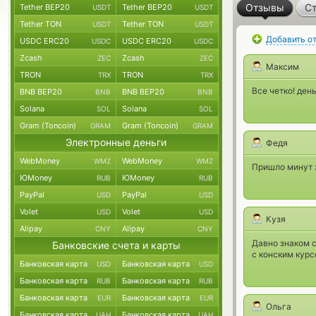
Отзывы
Ст
Tether BEP20
Tether BEP20
USDT
USDT
Tether TON
Tether TON
USDT
USDT
Добавить о
USDC ERC20
USDC ERC20
USDC
USDC
Zcash
Zcash
ZEC
ZEC
Максим
TRON
TRON
TRX
TRX
Все четко! ден
BNB BEP20
BNB BEP20
BNB
BNB
Solana
Solana
SOL
SOL
Gram (Toncoin)
Gram (Toncoin)
GRAM
GRAM
Электронные деньги
Федя
WebMoney
WebMoney
WMZ
WMZ
Пришло минут з
ЮMoney
ЮMoney
RUB
RUB
PayPal
PayPal
USD
USD
Volet
Volet
USD
USD
Кузя
Alipay
Alipay
CNY
CNY
Давно знаком с
Банковские счета и карты
с конским кур
Банковская карта
Банковская карта
USD
USD
Банковская карта
Банковская карта
RUB
RUB
Банковская карта
Банковская карта
EUR
EUR
Ольга
Банковская карта
Банковская карта
UAH
UAH