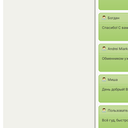
Богдан
Спасибо! С вам
Andrei Miar
Обменником уж
Миша
День добрый! Вс
Пользовате
Всё гуд, быстр