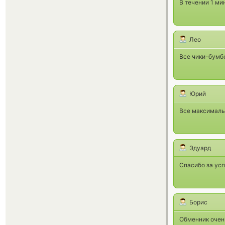
В течении 1 ми
Лео
Все чики-бумбо
Юрий
Все максималь
Эдуард
Спасибо за усп
Борис
Обменник очен