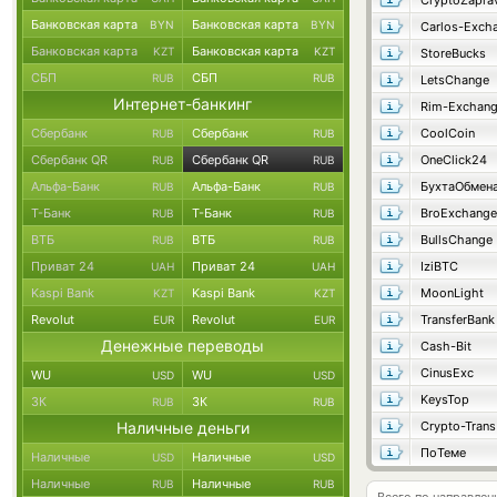
CryptoZapra
Банковская карта
Банковская карта
BYN
BYN
Carlos-Exch
Банковская карта
Банковская карта
KZT
KZT
StoreBucks
СБП
СБП
RUB
RUB
LetsChange
Интернет-банкинг
Rim-Exchan
Сбербанк
Сбербанк
CoolCoin
RUB
RUB
Сбербанк QR
Сбербанк QR
OneClick24
RUB
RUB
Альфа-Банк
Альфа-Банк
БухтаОбмен
RUB
RUB
Т-Банк
Т-Банк
BroExchange
RUB
RUB
ВТБ
ВТБ
BullsChange
RUB
RUB
Приват 24
Приват 24
IziBTC
UAH
UAH
Kaspi Bank
Kaspi Bank
MoonLight
KZT
KZT
Revolut
Revolut
TransferBank
EUR
EUR
Денежные переводы
Cash-Bit
CinusExc
WU
WU
USD
USD
KeysTop
ЗК
ЗК
RUB
RUB
Наличные деньги
Crypto-Trans
ПоТеме
Наличные
Наличные
USD
USD
Наличные
Наличные
RUB
RUB