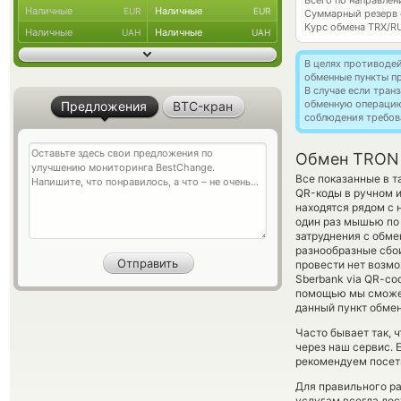
Всего по направле
Наличные
Наличные
EUR
EUR
Суммарный резерв
Курс обмена
TRX/R
Наличные
Наличные
UAH
UAH
В целях противоде
обменные пункты п
В случае если тра
обменную операци
Предложения
BTC-кран
соблюдения требов
Обмен TRON 
Все показанные в 
QR-коды в ручном 
находятся рядом с 
один раз мышью по 
затруднения с обме
разнообразные сбои
провести нет возмо
Sberbank via QR-co
помощью мы сможем
данный пункт обмен
Часто бывает так, 
через наш сервис. 
рекомендуем посети
Для правильного ра
услугам всегда до