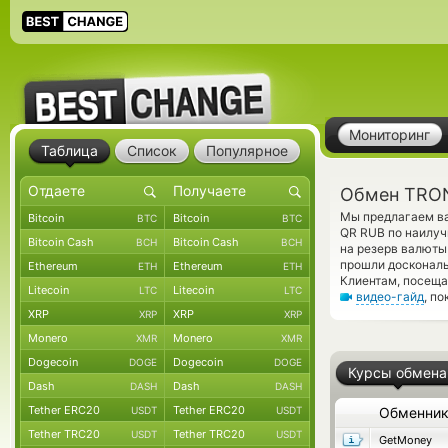
Мониторинг
Таблица
Список
Популярное
Обмен TRON
Мы предлагаем ва
Bitcoin
Bitcoin
BTC
BTC
QR RUB по наилуч
Bitcoin Cash
Bitcoin Cash
BCH
BCH
на резерв валюты
прошли доскональ
Ethereum
Ethereum
ETH
ETH
Клиентам, посеща
Litecoin
Litecoin
LTC
LTC
видео-гайд
, п
XRP
XRP
XRP
XRP
Monero
Monero
XMR
XMR
Dogecoin
Dogecoin
DOGE
DOGE
Курсы обмена
Dash
Dash
DASH
DASH
Tether ERC20
Tether ERC20
USDT
USDT
Обменни
Tether TRC20
Tether TRC20
USDT
USDT
GetMoney