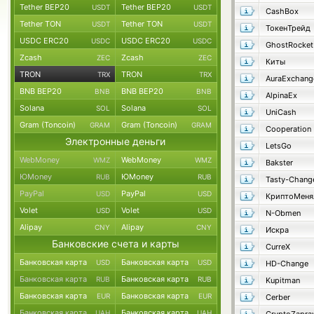
Tether BEP20
Tether BEP20
USDT
USDT
CashBox
Tether TON
Tether TON
USDT
USDT
ТокенТрейд
USDC ERC20
USDC ERC20
USDC
USDC
GhostRocket
Zcash
Zcash
ZEC
ZEC
Киты
TRON
TRON
TRX
TRX
AuraExchang
BNB BEP20
BNB BEP20
BNB
BNB
AlpinaEx
Solana
Solana
SOL
SOL
UniCash
Gram (Toncoin)
Gram (Toncoin)
GRAM
GRAM
Cooperation
Электронные деньги
LetsGo
WebMoney
WebMoney
WMZ
WMZ
Bakster
ЮMoney
ЮMoney
RUB
RUB
Tasty-Chang
PayPal
PayPal
USD
USD
КриптоМеня
Volet
Volet
USD
USD
N-Obmen
Alipay
Alipay
CNY
CNY
Искра
Банковские счета и карты
CurreX
Банковская карта
Банковская карта
USD
USD
HD-Change
Банковская карта
Банковская карта
RUB
RUB
Kupitman
Банковская карта
Банковская карта
EUR
EUR
Cerber
Банковская карта
Банковская карта
UAH
UAH