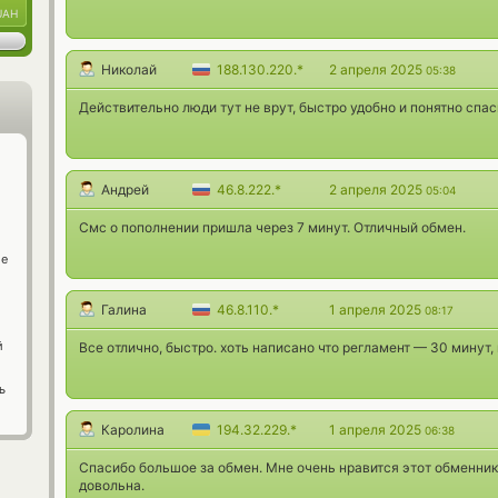
UAH
Николай
188.130.220.*
2 апреля 2025
05:38
Действительно люди тут не врут, быстро удобно и понятно спа
Андрей
46.8.222.*
2 апреля 2025
05:04
Смс о пополнении пришла через 7 минут. Отличный обмен.
ge
Галина
46.8.110.*
1 апреля 2025
08:17
й
Все отлично, быстро. хоть написано что регламент — 30 минут, 
ь
Каролина
194.32.229.*
1 апреля 2025
06:38
Спасибо большое за обмен. Мне очень нравится этот обменник,
довольна.