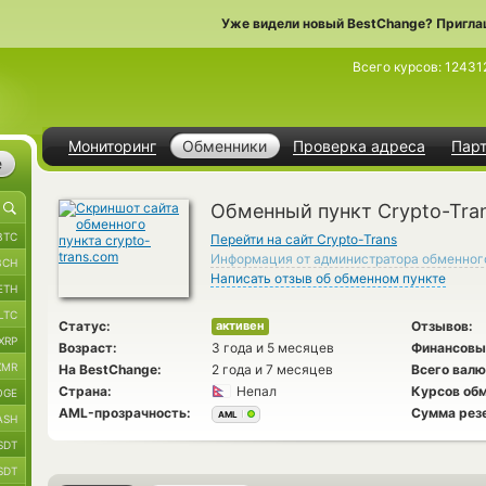
Уже видели новый BestChange? Пригла
Всего курсов:
12431
Мониторинг
Обменники
Проверка адреса
Пар
е
Обменный пункт Crypto-Tra
BTC
Перейти на сайт Crypto-Trans
Информация от администратора обменног
BCH
Написать отзыв об обменном пункте
ETH
LTC
Статус:
Отзывов:
активен
XRP
Возраст:
3 года и 5 месяцев
Финансовы
XMR
На BestChange:
2 года и 7 месяцев
Всего валю
Страна:
Непал
Курсов обм
OGE
AML-прозрачность:
Сумма рез
AML
ASH
SDT
SDT