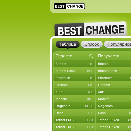
Таблица
Список
Популярно
Bitcoin
Bitcoin
BTC
Bitcoin Cash
Bitcoin Cash
BCH
Ethereum
Ethereum
ETH
Litecoin
Litecoin
LTC
XRP
XRP
XRP
Monero
Monero
XMR
Dogecoin
Dogecoin
DOGE
D
Dash
Dash
DASH
D
Tether ERC20
Tether ERC20
USDT
U
Tether TRC20
Tether TRC20
USDT
U