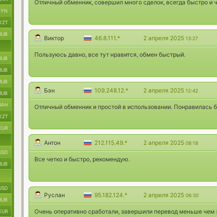
Отличный обменник, совершил много сделок, всегда быстро и ч
BYN
KZT
RUB
Виктор
46.8.111.*
2 апреля 2025
13:27
Пользуюсь давно, все тут нравится, обмен быстрый.
RUB
RUB
RUB
Бэн
109.248.12.*
2 апреля 2025
12:42
RUB
UAH
Отличный обменник и простой в использовании. Понравилась б
KZT
EUR
Антон
212.115.49.*
2 апреля 2025
08:18
USD
Все четко и быстро, рекомендую.
RUB
USD
Руслан
95.182.124.*
2 апреля 2025
06:30
RUB
Очень оперативно сработали, завершили перевод меньше чем з
EUR