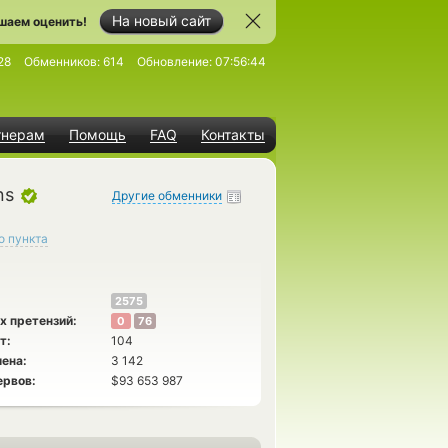
На новый сайт
шаем оценить!
28
Обменников:
614
Обновление:
07:56:44
тнерам
Помощь
FAQ
Контакты
ns
Другие обменники
о пункта
2575
х претензий:
0
76
т:
104
ена:
3 142
ервов:
$93 653 987