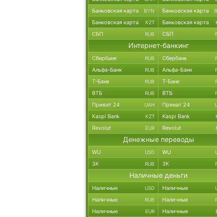
Банковская карта
Банковская карта
BYN
Банковская карта
Банковская карта
KZT
СБП
СБП
RUB
Интернет-банкинг
Сбербанк
Сбербанк
RUB
Альфа-Банк
Альфа-Банк
RUB
Т-Банк
Т-Банк
RUB
ВТБ
ВТБ
RUB
Приват 24
Приват 24
UAH
Kaspi Bank
Kaspi Bank
KZT
Revolut
Revolut
EUR
Денежные переводы
WU
WU
USD
ЗК
ЗК
RUB
Наличные деньги
Наличные
Наличные
USD
Наличные
Наличные
RUB
Наличные
Наличные
EUR