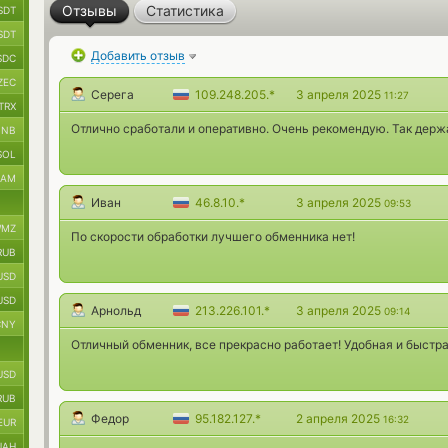
Отзывы
Статистика
SDT
SDT
Добавить отзыв
SDC
ZEC
Серега
109.248.205.*
3 апреля 2025
11:27
TRX
Отлично сработали и оперативно. Очень рекомендую. Так держа
BNB
SOL
RAM
Иван
46.8.10.*
3 апреля 2025
09:53
MZ
По скорости обработки лучшего обменника нет!
RUB
USD
USD
Арнольд
213.226.101.*
3 апреля 2025
09:14
CNY
Отличный обменник, все прекрасно работает! Удобная и быстр
USD
RUB
Федор
95.182.127.*
2 апреля 2025
16:32
EUR
UAH