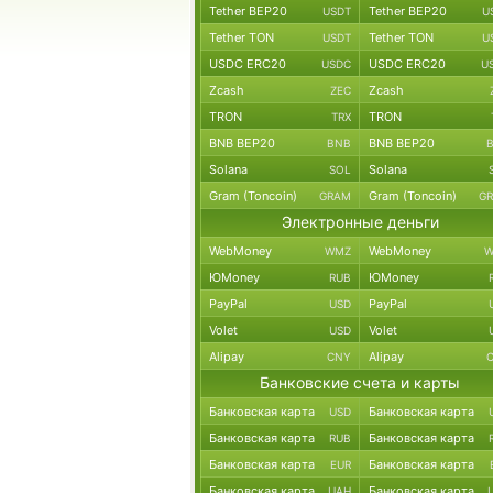
Tether BEP20
Tether BEP20
USDT
U
Tether TON
Tether TON
USDT
U
USDC ERC20
USDC ERC20
USDC
U
Zcash
Zcash
ZEC
TRON
TRON
TRX
BNB BEP20
BNB BEP20
BNB
Solana
Solana
SOL
Gram (Toncoin)
Gram (Toncoin)
GRAM
G
Электронные деньги
WebMoney
WebMoney
WMZ
W
ЮMoney
ЮMoney
RUB
PayPal
PayPal
USD
Volet
Volet
USD
Alipay
Alipay
CNY
Банковские счета и карты
Банковская карта
Банковская карта
USD
Банковская карта
Банковская карта
RUB
Банковская карта
Банковская карта
EUR
Банковская карта
Банковская карта
UAH