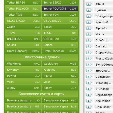
Tether BEP20
Tether BEP20
USDT
USDT
AlfaBit
Tether POLYGON
Tether POLYGON
USDT
USDT
Цунами
Tether TON
Tether TON
USDT
USDT
ChangeProje
USDC ERC20
USDC ERC20
USDC
USDC
КриптоМенялка
Zcash
Zcash
ZEC
ZEC
AlpinaEx
TRON
TRON
TRX
TRX
Искра
BNB BEP20
BNB BEP20
BNB
BNB
CoinDrop
Solana
Solana
SOL
SOL
Cashalot
Gram (Toncoin)
Gram (Toncoin)
GRAM
GRAM
CryptoXcha
Электронные деньги
ProstovCash
WebMoney
WebMoney
WMZ
WMZ
БухтаОбмен
ЮMoney
ЮMoney
RUB
RUB
TroyChange
PayPal
PayPal
USD
USD
CoinsBlack
Volet
Volet
USD
USD
BtcChange24
Alipay
Alipay
CNY
CNY
E-Change
Банковские счета и карты
GeekChange
Банковская карта
Банковская карта
USD
USD
AbcObmen
Банковская карта
Банковская карта
RUB
RUB
CoinBlinker
Банковская карта
Банковская карта
EUR
EUR