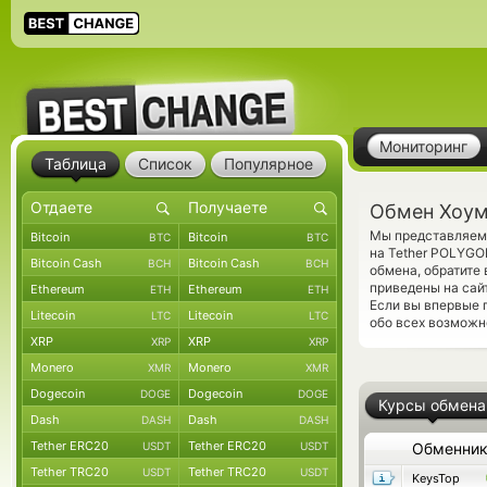
Мониторинг
Таблица
Список
Популярное
Обмен Хоум
Мы представляем 
Bitcoin
Bitcoin
BTC
BTC
на Tether POLYGO
Bitcoin Cash
Bitcoin Cash
BCH
BCH
обмена, обратите
приведены на сай
Ethereum
Ethereum
ETH
ETH
Если вы впервые 
Litecoin
Litecoin
LTC
LTC
обо всех возможно
XRP
XRP
XRP
XRP
Monero
Monero
XMR
XMR
Dogecoin
Dogecoin
DOGE
DOGE
Курсы обмена
Dash
Dash
DASH
DASH
Tether ERC20
Tether ERC20
USDT
USDT
Обменни
Tether TRC20
Tether TRC20
USDT
USDT
KeysTop