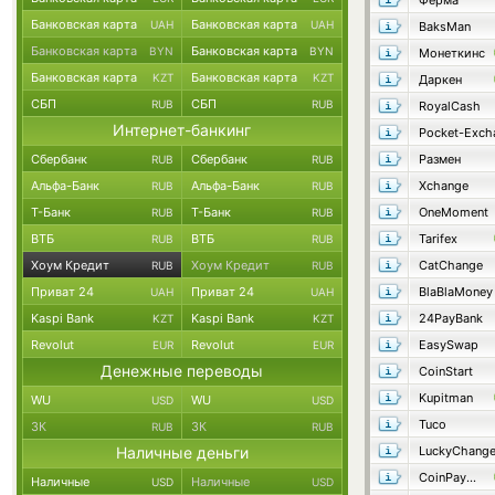
Ферма
Банковская карта
Банковская карта
UAH
UAH
BaksMan
Банковская карта
Банковская карта
BYN
BYN
Монеткинс
Банковская карта
Банковская карта
KZT
KZT
Даркен
СБП
СБП
RUB
RUB
RoyalCash
Интернет-банкинг
Pocket-Exch
Сбербанк
Сбербанк
Размен
RUB
RUB
Альфа-Банк
Альфа-Банк
Xchange
RUB
RUB
Т-Банк
Т-Банк
OneMoment
RUB
RUB
ВТБ
ВТБ
Tarifex
RUB
RUB
Хоум Кредит
Хоум Кредит
CatChange
RUB
RUB
Приват 24
Приват 24
BlaBlaMoney
UAH
UAH
Kaspi Bank
Kaspi Bank
24PayBank
KZT
KZT
Revolut
Revolut
EasySwap
EUR
EUR
Денежные переводы
CoinStart
Kupitman
WU
WU
USD
USD
Tuco
ЗК
ЗК
RUB
RUB
Наличные деньги
LuckyChang
CoinPayMaster
Наличные
Наличные
USD
USD