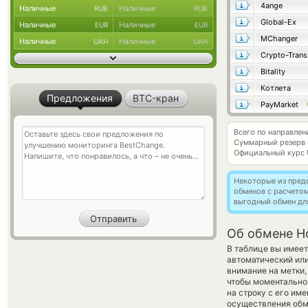
4ange
Наличные
Наличные
RUB
RUB
Global-Ex
Наличные
Наличные
EUR
EUR
MChanger
Наличные
Наличные
UAH
UAH
Crypto-Trans
Bitality
Котлета
Предложения
BTC-кран
PayMarket
Всего по направле
Суммарный резерв
Официальный курс
Некоторые из пред
обменов с расчето
выгодный обмен дл
Об обмене Ho
В таблице вы имеет
автоматический ил
внимание на метки,
чтобы моментально 
на строку с его им
осуществления обме