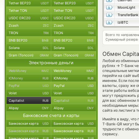
Cash-Bit
Tether BEP20
Tether BEP20
USDT
USDT
MoonLight
Tether TON
Tether TON
USDT
USDT
TransferBank
USDC ERC20
USDC ERC20
USDC
USDC
IziBTC
Zcash
Zcash
ZEC
ZEC
TRON
TRON
TRX
TRX
Всего по направлен
Суммарный резерв
BNB BEP20
BNB BEP20
BNB
BNB
Solana
Solana
SOL
SOL
Обмен Capita
Gram (Toncoin)
Gram (Toncoin)
GRAM
GRAM
Любой из обменных 
Электронные деньги
→
рублях
Т-Банк че
специальные метки,
WebMoney
WebMoney
WMZ
WMZ
перейти на сайт вы
ЮMoney
ЮMoney
RUB
RUB
именем. Если посл
валюты, сразу же о
PayPal
PayPal
USD
USD
этапе работы вебс
Volet
Volet
USD
USD
могут предложить ру
для вас обменном п
Capitalist
Capitalist
RUB
RUB
необходимые меры:
Alipay
Alipay
CNY
CNY
сайта из листинга 
Банковские счета и карты
Имейте в виду, что
Банковская карта
Банковская карта
USD
USD
T-Bank-QR могут бы
трудности с обмено
Банковская карта
Банковская карта
RUB
RUB
сервису.
Банковская карта
Банковская карта
EUR
EUR