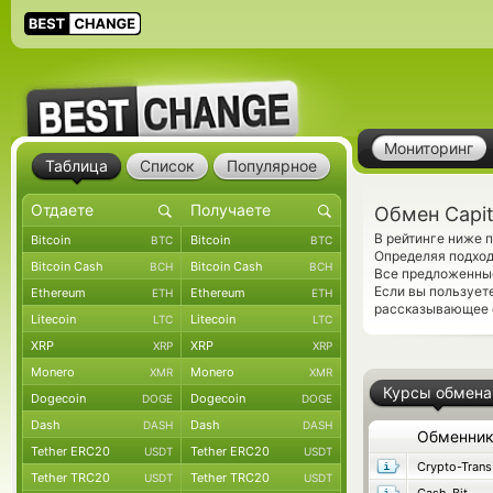
Мониторинг
Таблица
Список
Популярное
Обмен Capit
В рейтинге ниже п
Bitcoin
Bitcoin
BTC
BTC
Определяя подход
Bitcoin Cash
Bitcoin Cash
BCH
BCH
Все предложенные
Если вы пользует
Ethereum
Ethereum
ETH
ETH
рассказывающее о
Litecoin
Litecoin
LTC
LTC
XRP
XRP
XRP
XRP
Monero
Monero
XMR
XMR
Курсы обмена
Dogecoin
Dogecoin
DOGE
DOGE
Dash
Dash
DASH
DASH
Обменни
Tether ERC20
Tether ERC20
USDT
USDT
Crypto-Trans
Tether TRC20
Tether TRC20
USDT
USDT