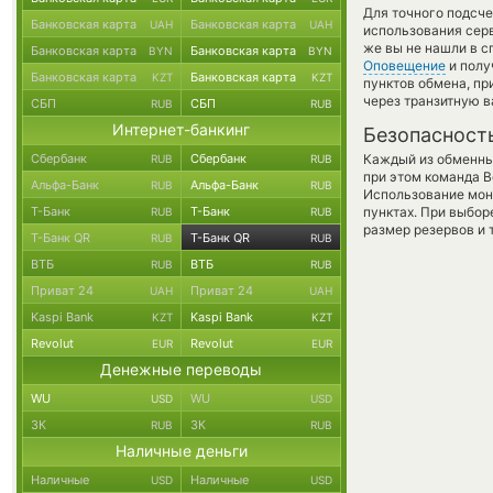
Для точного подсче
Банковская карта
Банковская карта
UAH
UAH
использования серв
же вы не нашли в с
Банковская карта
Банковская карта
BYN
BYN
Оповещение
и полу
Банковская карта
Банковская карта
KZT
KZT
пунктов обмена, п
через транзитную в
СБП
СБП
RUB
RUB
Интернет-банкинг
Безопасност
Сбербанк
Сбербанк
Каждый из обменны
RUB
RUB
при этом команда 
Альфа-Банк
Альфа-Банк
RUB
RUB
Использование мон
Т-Банк
Т-Банк
пунктах. При выбор
RUB
RUB
размер резервов и 
Т-Банк QR
Т-Банк QR
RUB
RUB
ВТБ
ВТБ
RUB
RUB
Приват 24
Приват 24
UAH
UAH
Kaspi Bank
Kaspi Bank
KZT
KZT
Revolut
Revolut
EUR
EUR
Денежные переводы
WU
WU
USD
USD
ЗК
ЗК
RUB
RUB
Наличные деньги
Наличные
Наличные
USD
USD