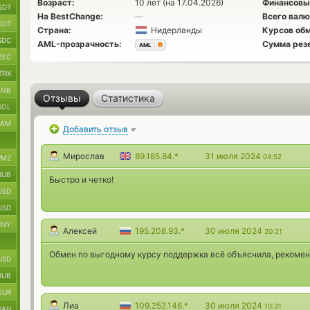
Возраст:
10 лет (на 17.04.2026)
Финансовы
SDT
На BestChange:
—
Всего валю
SDT
Страна:
Нидерланды
Курсов обм
SDC
AML-прозрачность:
Сумма рез
AML
ZEC
TRX
BNB
Отзывы
Статистика
SOL
RAM
Добавить отзыв
Мирослав
89.185.84.*
31 июля 2024
04:52
MZ
RUB
Быстро и четко!
USD
USD
CNY
Алексей
195.208.93.*
30 июля 2024
20:21
Обмен по выгодному курсу поддержка всё объяснила, рекоме
USD
RUB
EUR
Лиа
109.252.146.*
30 июля 2024
10:31
UAH