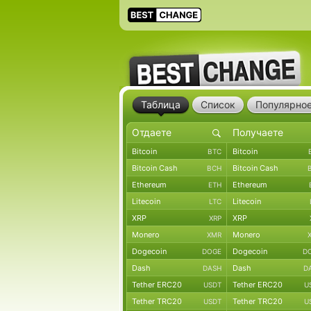
Таблица
Список
Популярно
Bitcoin
Bitcoin
BTC
Bitcoin Cash
Bitcoin Cash
BCH
Ethereum
Ethereum
ETH
Litecoin
Litecoin
LTC
XRP
XRP
XRP
Monero
Monero
XMR
Dogecoin
Dogecoin
DOGE
D
Dash
Dash
DASH
D
Tether ERC20
Tether ERC20
USDT
U
Tether TRC20
Tether TRC20
USDT
U