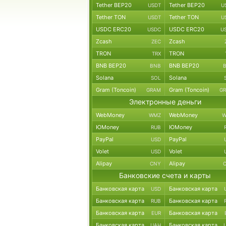
Tether BEP20
Tether BEP20
USDT
U
Tether TON
Tether TON
USDT
U
USDC ERC20
USDC ERC20
USDC
U
Zcash
Zcash
ZEC
TRON
TRON
TRX
BNB BEP20
BNB BEP20
BNB
Solana
Solana
SOL
Gram (Toncoin)
Gram (Toncoin)
GRAM
G
Электронные деньги
WebMoney
WebMoney
WMZ
W
ЮMoney
ЮMoney
RUB
PayPal
PayPal
USD
Volet
Volet
USD
Alipay
Alipay
CNY
Банковские счета и карты
Банковская карта
Банковская карта
USD
Банковская карта
Банковская карта
RUB
Банковская карта
Банковская карта
EUR
Банковская карта
Банковская карта
UAH