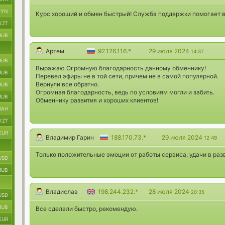
BYN
Курс хороший и обмен быстрый! Служба поддержки помогает в
KZT
RUB
Артем
92.126.116.*
29 июля 2024
14:37
RUB
Выражаю Огромную благодарность данному обменнику!
RUB
Перевел эфиры не в той сети, причем не в самой популярной.
Вернули все обратно.
RUB
Огромная благодарность, ведь по условиям могли и забить.
RUB
Обменнику развития и хороших клиентов!
UAH
KZT
EUR
Владимир Гарин
188.170.73.*
29 июля 2024
12:49
Только положительные эмоции от работы сервиса, удачи в раз
USD
RUB
Владислав
198.244.232.*
28 июля 2024
20:35
USD
RUB
Все сделали быстро, рекомендую.
EUR