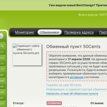
Уже видели новый BestChange? Пригла
Всего курсов:
1247
Мониторинг
Обменники
Проверка адреса
Пар
е
Обменный пункт 50Cents
BTC
Обратите внимание, что данный обменны
BCH
мониторинга
17 апреля 2026
. На данны
сервис 50Cents для осуществления обме
ETH
проблемных ситуаций у нас не будет воз
LTC
разрешении. Пожалуйста, будьте внима
выбирать проверенные обменные пункты 
XRP
мониторинге в
активном
состоянии.
XMR
Перейти на сайт 50Cents
OGE
Информация от администратора обменног
ASH
Написать отзыв об обменном пункте
SDT
Статус:
Отзывов:
отключен
SDT