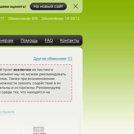
На новый сайт
шаем оценить!
717
Обменников:
616
Обновление:
14:39:13
тнерам
Помощь
FAQ
Контакты
Другие обменники
й пункт
исключен
из листинга
й момент мы не можем рекомендовать
нов. Также при возникновении
можности оказать содействие в их
тельны и осторожны. Рекомендуем
среди тех, что находятся на
о пункта
2355