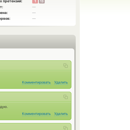
х претензий:
1
13
т:
—
ена:
—
ервов:
—
Комментировать
Удалить
ндую.
Комментировать
Удалить