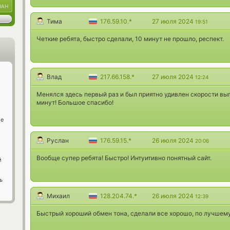
UAH
Тима
176.59.10.*
27 июля 2024
19:51
Четкие ребята, быстро сделали, 10 минут не прошло, респект.
Влад
217.66.158.*
27 июля 2024
12:24
Менялся здесь первый раз и был приятно удивлен скорости вып
минут! Большое спасибо!
ge
Руслан
176.59.15.*
26 июля 2024
20:06
Вообще супер ребята! Быстро! Интуитивно понятный сайт.
й
ь
Михаил
128.204.74.*
26 июля 2024
12:39
Быстрый хороший обмен тона, сделали все хорошо, по лучшему