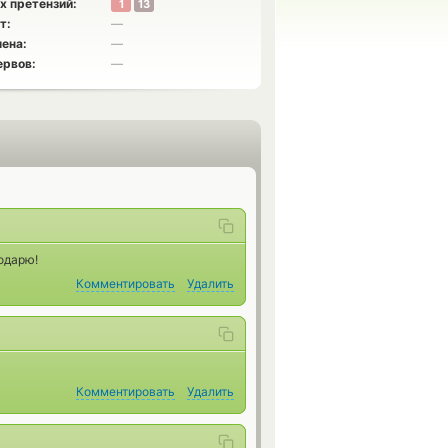
х претензий:
1
13
т:
—
ена:
—
ервов:
—
одарю!
Комментировать
Удалить
Комментировать
Удалить