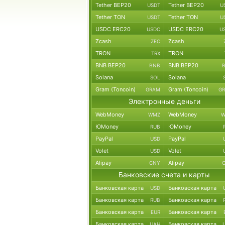
Tether BEP20
Tether BEP20
USDT
U
Tether TON
Tether TON
USDT
U
USDC ERC20
USDC ERC20
USDC
U
Zcash
Zcash
ZEC
TRON
TRON
TRX
BNB BEP20
BNB BEP20
BNB
Solana
Solana
SOL
Gram (Toncoin)
Gram (Toncoin)
GRAM
G
Электронные деньги
WebMoney
WebMoney
WMZ
W
ЮMoney
ЮMoney
RUB
PayPal
PayPal
USD
Volet
Volet
USD
Alipay
Alipay
CNY
Банковские счета и карты
Банковская карта
Банковская карта
USD
Банковская карта
Банковская карта
RUB
Банковская карта
Банковская карта
EUR
Банковская карта
Банковская карта
UAH