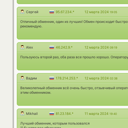
Сергей
95.67.234.*
12 марта 2024
19:05
Отличный обменник, один из лучших! Обмен происходит быстро 
рекомендую.
Alex
46.242.9.*
12 марта 2024
09:19
Пользуюсь второй раз, оба раза все прошло хорошо. Оператор
Вадим
178.214.253.*
12 марта 2024
02:38
Великолепный обменник всё очень быстро, отзывчивый операто
этим обменником.
Mikhail
81.23.184.*
11 марта 2024
19:40
Лучший обменник, которым пользовался
1) Быстро все обменяли