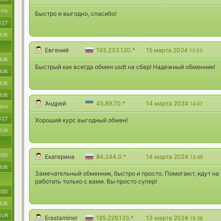
BYN
Быстро и выгодно, спасибо!
KZT
RUB
Евгений
193.233.120.*
15 марта 2024
13:53
RUB
Быстрый как всегда обмен usdt на сбер! Надежный обменник!
RUB
RUB
RUB
Андрей
45.89.70.*
14 марта 2024
14:07
UAH
KZT
Хороший курс выгодный обмен!
EUR
USD
Екатерина
84.244.0.*
14 марта 2024
13:49
RUB
Замечательный обменник, быстро и просто. Помогают, идут на 
работать только с вами. Вы просто супер!
USD
RUB
EUR
Erastaminer
185.228.135.*
13 марта 2024
19:36