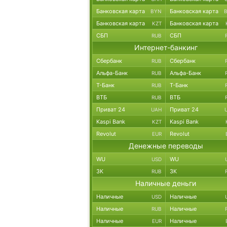
Банковская карта
Банковская карта
BYN
Банковская карта
Банковская карта
KZT
СБП
СБП
RUB
Интернет-банкинг
Сбербанк
Сбербанк
RUB
Альфа-Банк
Альфа-Банк
RUB
Т-Банк
Т-Банк
RUB
ВТБ
ВТБ
RUB
Приват 24
Приват 24
UAH
Kaspi Bank
Kaspi Bank
KZT
Revolut
Revolut
EUR
Денежные переводы
WU
WU
USD
ЗК
ЗК
RUB
Наличные деньги
Наличные
Наличные
USD
Наличные
Наличные
RUB
Наличные
Наличные
EUR