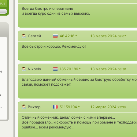
UAH
Всегда быстро и оперативно
и всегда курс один из самых высоких.
Сергей
46.42.16.*
13 марта 2024
09:07
Все быстро и хорошо. Рекомендую!
Nikoelo
185.70.186.*
13 марта 2024
03:30
ge
Благодарю данный обменный сервис за быструю обработку моих
связи, поможет подскажет.
й
Виктор
51.159.194.*
12 марта 2024
ь
23:39
Отличный обменник, делал обмен с ними впервые...
Все порадовало.. и скорость и помощь при обмене и техподдер
ошибке... всем рекомендую...