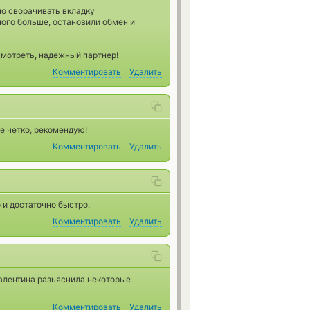
но сворачивать вкладку
ного больше, остановили обмен и
 смотреть, надежный партнер!
Комментировать
Удалить
е четко, рекомендую!
Комментировать
Удалить
 и достаточно быстро.
Комментировать
Удалить
Валентина разьяснила некоторые
Комментировать
Удалить