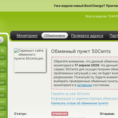
Уже видели новый BestChange? Пригла
Всего курсов:
12441
Мониторинг
Обменники
Проверка адреса
Пар
е
Обменный пункт 50Cents
BTC
Обратите внимание, что данный обменны
BCH
мониторинга
17 апреля 2026
. На данны
сервис 50Cents для осуществления обме
ETH
проблемных ситуаций у нас не будет воз
LTC
разрешении. Пожалуйста, будьте внима
выбирать проверенные обменные пункты 
XRP
мониторинге в
активном
состоянии.
XMR
Перейти на сайт 50Cents
OGE
Информация от администратора обменног
ASH
Написать отзыв об обменном пункте
SDT
Статус:
Отзывов:
отключен
SDT