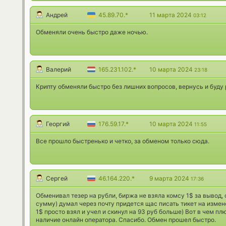
Андрей
45.89.70.*
11 марта 2024
03:12
Обменяли очень быстро даже ночью.
Валерий
165.231.102.*
10 марта 2024
23:18
Крипту обменяли быстро без лишних вопросов, вернусь и буду
Георгий
176.59.17.*
10 марта 2024
11:55
Все прошло быстренько и четко, за обменом только сюда.
Сергей
46.164.220.*
9 марта 2024
17:36
Обменивал тезер на рубли, биржа не взяла комсу 1$ за вывод,
сумму) думал через почту придется щас писать тикет на измен
1$ просто взял и учел и скинул на 93 руб больше) Вот в чем п
наличие онлайн оператора. Спасибо. Обмен прошел быстро.