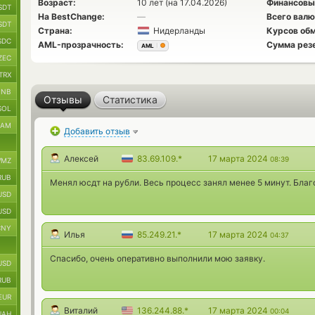
Возраст:
10 лет (на 17.04.2026)
Финансовы
SDT
На BestChange:
—
Всего валю
SDT
Страна:
Нидерланды
Курсов обм
SDC
AML-прозрачность:
Сумма рез
AML
ZEC
TRX
BNB
Отзывы
Статистика
SOL
RAM
Добавить отзыв
Алексей
83.69.109.*
17 марта 2024
08:39
MZ
RUB
Менял юсдт на рубли. Весь процесс занял менее 5 минут. Благ
USD
USD
CNY
Илья
85.249.21.*
17 марта 2024
04:37
Спасибо, очень оперативно выполнили мою заявку.
USD
RUB
EUR
Виталий
136.244.88.*
17 марта 2024
00:04
UAH