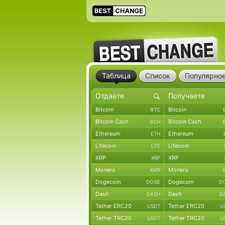
Таблица
Список
Популярно
Bitcoin
Bitcoin
BTC
Bitcoin Cash
Bitcoin Cash
BCH
Ethereum
Ethereum
ETH
Litecoin
Litecoin
LTC
XRP
XRP
XRP
Monero
Monero
XMR
Dogecoin
Dogecoin
DOGE
D
Dash
Dash
DASH
D
Tether ERC20
Tether ERC20
USDT
U
Tether TRC20
Tether TRC20
USDT
U