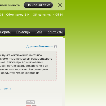
На новый сайт
шаем оценить!
04
Обменников:
614
Обновление:
14:05:14
тнерам
Помощь
FAQ
Контакты
Другие обменники
й пункт
исключен
из листинга
й момент мы не можем рекомендовать
нов. Также при возникновении
можности оказать содействие в их
тельны и осторожны. Рекомендуем
среди тех, что находятся на
о пункта
2355