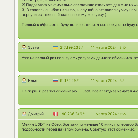
2) Поддержка максимально оперативно отвечает, даже не нуж
3) В торопях ошибся ноликом, и случайно отправил сумму нам
вернули остатки на баланс, по тому же курсу )
Полный кайф, всегда буду пользоваться, даже не курс не буду
Syava
217.199.233.*
11 марта 2024
19:10
Уже не первый раз пользуюсь услугами данного обменника, вс
Илья
91.122.29.*
11 марта 2024
18:31
Не первый раз тут обмениваю — usdt. Все всегда замечательно
Дмитрий
190.236.246.*
11 марта 2024
17:25
Менял USDT на Сбер. Все заняло меньше 10 минут, оператор 
подробности перед началом обмена. Советую этот обменник.