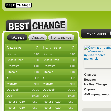
Мониторинг
Таблица
Список
Популярное
Bitcoin
Bitcoin
BTC
BTC
Bitcoin Cash
Bitcoin Cash
BCH
BCH
Ethereum
Ethereum
ETH
ETH
Litecoin
Litecoin
LTC
LTC
Статус:
XRP
XRP
XRP
XRP
Возраст:
Monero
Monero
XMR
XMR
На BestChange:
Страна:
Dogecoin
Dogecoin
DOGE
DOGE
AML-прозрачност
Dash
Dash
DASH
DASH
Tether ERC20
Tether ERC20
USDT
USDT
Tether TRC20
Tether TRC20
USDT
USDT