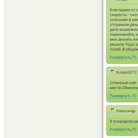
Благодарю от 
скорость - око
(отклонил и ув
отправили день
дали возможнос
переживайте, е
мне звонить ил
решили. Курс з
полей. В общем
Развернуть
(
1
)
Ruslan0012
Отличный сайт 
месте.Обменни
Развернуть
(
1
)
Александр
В очередной ра
Развернуть
(
1
)