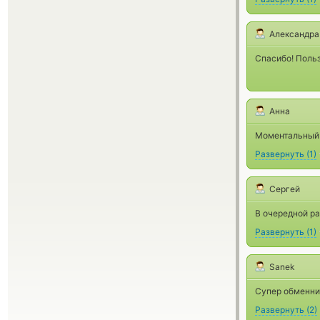
Александра
Спасибо! Польз
Анна
Моментальный 
Развернуть
(
1
)
Сергей
В очередной ра
Развернуть
(
1
)
Sanek
Супер обменни
Развернуть
(
2
)