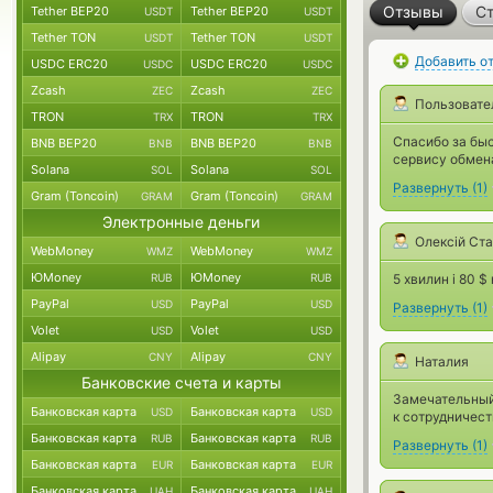
Отзывы
Ст
Tether BEP20
Tether BEP20
USDT
USDT
Tether TON
Tether TON
USDT
USDT
Добавить о
USDC ERC20
USDC ERC20
USDC
USDC
Zcash
Zcash
ZEC
ZEC
Пользовате
TRON
TRON
TRX
TRX
Спасибо за быс
BNB BEP20
BNB BEP20
BNB
BNB
сервису обмен
Solana
Solana
SOL
SOL
Развернуть
(
1
)
Gram (Toncoin)
Gram (Toncoin)
GRAM
GRAM
Электронные деньги
Олексій Ст
WebMoney
WebMoney
WMZ
WMZ
ЮMoney
ЮMoney
RUB
RUB
5 хвилин і 80 $
PayPal
PayPal
USD
USD
Развернуть
(
1
)
Volet
Volet
USD
USD
Alipay
Alipay
CNY
CNY
Наталия
Банковские счета и карты
Замечательный
Банковская карта
Банковская карта
USD
USD
к сотрудничест
Банковская карта
Банковская карта
RUB
RUB
Развернуть
(
1
)
Банковская карта
Банковская карта
EUR
EUR
Банковская карта
Банковская карта
UAH
UAH