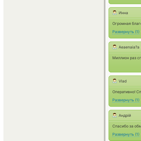
Инна
Огромная благ
Развернуть
(
1
)
Aeaenaia?a
Миллион раз сп
Vlad
Оперативно! Сп
Развернуть
(
1
)
Андрій
Спасибо за обм
Развернуть
(
1
)