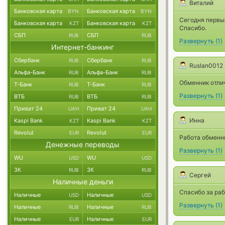
Виталий
Банковская карта
Банковская карта
BYN
BYN
Сегодня первый
Банковская карта
Банковская карта
KZT
KZT
Спасибо.
СБП
СБП
RUB
RUB
Развернуть
(
1
)
Интернет-банкинг
Сбербанк
Сбербанк
RUB
RUB
Ruslan0012
Альфа-Банк
Альфа-Банк
RUB
RUB
Обменник отли
Т-Банк
Т-Банк
RUB
RUB
Развернуть
(
1
)
ВТБ
ВТБ
RUB
RUB
Приват 24
Приват 24
UAH
UAH
Инна
Kaspi Bank
Kaspi Bank
KZT
KZT
Revolut
Revolut
EUR
EUR
Работа обменни
Денежные переводы
Развернуть
(
1
)
WU
WU
USD
USD
ЗК
ЗК
RUB
RUB
Сергей
Наличные деньги
Спасибо за раб
Наличные
Наличные
USD
USD
Развернуть
(
1
)
Наличные
Наличные
RUB
RUB
Наличные
Наличные
EUR
EUR