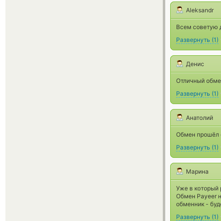
Aleksandr
Всем советую д
Развернуть
(
1
)
Денис
Отличный обмен
Развернуть
(
1
)
Анатолий
Обмен прошёл 
Развернуть
(
1
)
Марина
Уже в который 
Обмен Payeer н
обменник - буд
Развернуть
(
1
)