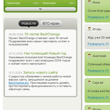
Инна
Наличные
Наличные
UAH
UAH
Сотая благодар
Развернуть
(
1
)
Новости
BTC-кран
Игорь
19-летие BestChange
19.06.2026
Жду уже 20 мин
Проект BestChange отмечает свое 19-летие!
Поздравляем всех наших партнеров, коллег и
Развернуть
(
1
)
пользователей.
Наступающий Новый год
25.12.2025
Анатолий
Уважаемые пользователи! Команда BestChange
поздравляет всех с наступающим 2026 годом
и желает всего наилучшего!
Отличный обмен
Развернуть
(
1
)
Запуск нового сайта
12.11.2025
С радостью объявляем о начале работы новой
версии сайта, запущенной на домене
Сергей
BestChange.biz
. Приглашаем оценить дизайн,
протестировать функциональность и оставить
обратную связь.
И снова всё без
Развернуть
(
1
)
Игорь