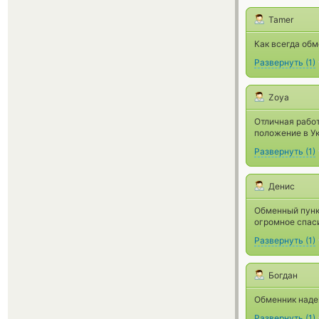
Tamer
Как всегда об
Развернуть
(
1
)
Zoya
Отличная работ
положение в Ук
Развернуть
(
1
)
Денис
Обменный пункт
огромное спас
Развернуть
(
1
)
Богдан
Обменник надеж
Развернуть
(
1
)