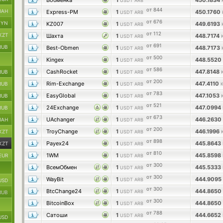
Вобменка
1
450.1834
USDT ARB
от 844
UAH
Express-PM
1
450.1760
USDT ARB
от 676
BYN
KZ007
1
449.6193
USDT ARB
от 112
KZT
Шахта
1
448.7174
USDT ARB
от 691
RUB
Best-Obmen
1
448.7173
USDT ARB
от 500
Kingex
1
448.5520
USDT ARB
от 586
CashRocket
1
447.8148
RUB
USDT ARB
от 200
Rim-Exchange
1
447.4110
RUB
USDT ARB
от 783
EasyGlobal
1
447.1053
RUB
USDT ARB
от 521
24Exchange
1
447.0994
RUB
USDT ARB
от 673
UAchanger
1
446.2630
UAH
USDT ARB
от 200
TroyChange
1
446.1996
KZT
USDT ARB
от 898
Payex24
1
445.8643
KZT
USDT ARB
от 810
1WM
1
445.8598
EUR
USDT ARB
от 300
ВсемОбмен
1
445.5333
USDT ARB
от 300
WayBit
1
444.9095
USDT ARB
USD
от 300
BtcChange24
1
444.8650
USDT ARB
RUB
от 300
BitcoinBox
1
444.8650
USDT ARB
от 788
Сатоши
1
444.6652
USDT ARB
USD