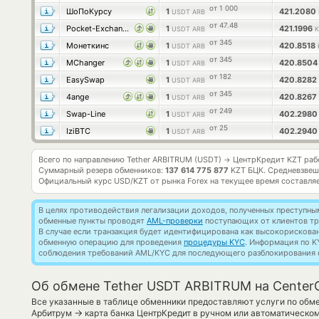
от 1 000
ШоПоКурсу
1
421.2080
USDT ARB
от 47.48
Pocket-Exchange
1
421.1996
USDT ARB
K
от 345
Монеткинс
1
420.8518
USDT ARB
от 345
MChanger
1
420.850
USDT ARB
от 182
EasySwap
1
420.8282
USDT ARB
от 345
4ange
1
420.8267
USDT ARB
от 249
Swap-Line
1
402.298
USDT ARB
от 25
IziBTC
1
402.294
USDT ARB
Всего по направлению Tether ARBITRUM (USDT)
ЦентрКредит KZT раб
→
Суммарный резерв обменников:
137 614 775 877
KZT БЦК.
Средневзвеш
Официальный курс
USD/KZT
от рынка Forex на текущее время составля
В целях противодействия легализации доходов, полученных преступны
обменные пункты проводят
AML-проверки
поступающих от клиентов тр
В случае если транзакция будет идентифицирована как высокорискова
обменную операцию для проведения
процедуры KYC
. Информация по K
соблюдения требований AML/KYC для последующего разблокирования с
Об обмене Tether USDT ARBITRUM на CenterC
Все указанные в таблице обменники предоставляют услуги по обме
→
Арбитрум
карта банка ЦентрКредит в ручном или автоматическо