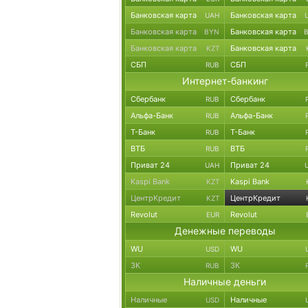
Банковская карта
Банковская карта
UAH
Банковская карта
Банковская карта
BYN
Банковская карта
Банковская карта
KZT
СБП
СБП
RUB
Интернет-банкинг
Сбербанк
Сбербанк
RUB
Альфа-Банк
Альфа-Банк
RUB
Т-Банк
Т-Банк
RUB
ВТБ
ВТБ
RUB
Приват 24
Приват 24
UAH
Kaspi Bank
Kaspi Bank
KZT
ЦентрКредит
ЦентрКредит
KZT
Revolut
Revolut
EUR
Денежные переводы
WU
WU
USD
ЗК
ЗК
RUB
Наличные деньги
Наличные
Наличные
USD