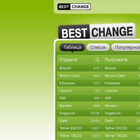
Таблица
Список
Популярно
Bitcoin
Bitcoin
BTC
Bitcoin Cash
Bitcoin Cash
BCH
Ethereum
Ethereum
ETH
Litecoin
Litecoin
LTC
XRP
XRP
XRP
Monero
Monero
XMR
Dogecoin
Dogecoin
DOGE
D
Dash
Dash
DASH
D
Tether ERC20
Tether ERC20
USDT
U
Tether TRC20
Tether TRC20
USDT
U