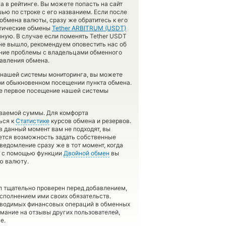
 в рейтинге. Вы можете попасть на сайт
ю по строке с его названием. Если после
бмена валюты, сразу же обратитесь к его
атические обмены
Tether ARBITRUM (USDT)
ную. В случае если поменять Tether USDT
же не вышло, рекомендуем оповестить нас об
ние проблемы с владельцами обменного
равления обмена.
 нашей системы мониторинга, вы можете
ри обыкновенном посещении пункта обмена.
ше первое посещение нашей системы
аваемой суммы. Для комфорта
ься к
Статистике
курсов обмена и резервов.
 данный момент вам не подходят, вы
ется возможность задать собственные
ведомление сразу же в тот момент, когда
а, с помощью функции
Двойной обмен
вы
ю валюту.
л тщательно проверен перед добавлением,
сполнением ими своих обязательств.
оводимых финансовых операций в обменных
имание на отзывы других пользователей,
е.