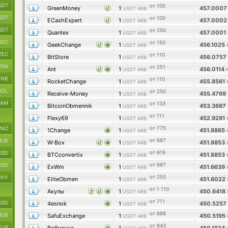
SDT
от 100
GreenMoney
1
457.000
USDT ARB
SDT
от 100
ECashExpert
1
457.000
USDT ARB
SDT
от 250
Quantex
1
457.0001
USDT ARB
SDC
от 150
GeekChange
1
456.1025
USDT ARB
ZEC
от 110
BitStore
1
456.0757
USDT ARB
TRX
от 251
Ant
1
456.0114
USDT ARB
BNB
от 110
RocketChange
1
455.8561
USDT ARB
SOL
от 250
Receive-Money
1
455.4769
USDT ARB
RAM
от 133
BitcoinObmennik
1
453.3687
USDT ARB
от 111
Flexy69
1
452.9281
USDT ARB
от 775
MZ
1Change
1
451.8865
USDT ARB
от 687
RUB
W-Box
1
451.8853
USDT ARB
от 619
USD
BTCconvertix
1
451.8853
USDT ARB
от 687
USD
ExWm
1
451.6639
USDT ARB
от 250
CNY
EliteObmen
1
451.6022
USDT ARB
от 1 110
Акулы
1
450.6418
USDT ARB
от 711
USD
4esnok
1
450.5257
USDT ARB
от 888
RUB
SafuExchange
1
450.5195
USDT ARB
от 843
EUR