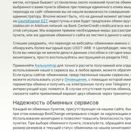
метки, которые бывают установлены около названий пунктов обмена
выбранного вами пункта обмена при помощи единичного клика мышь
перехода на сайт-обменник вы не нашли возможности совершения о
администратору. Вполне может быть, что на данный момент автом
на
ЦентрКредит KZT
недоступны и вам будет предложен обмен вруч
stablecoin in Arbitrum network на Bank CenterCredit creditcard все 
этой ситуации. Мы вовремя примем необходимые меры: рассмотре
пункта, или же удаление обменного сайта из листинга данного нап
Спешим уведомить, что переходя на вебсайты-обменники именно с
→
обнаружить более выгодный курс USDT-ARB
ЦентрКредит, чем п
Если вы никогда не меняли деньги данным способом и сегодня ва
мониторинга, просто воспользуйтесь инструкцией из раздела FAQ.
Применяйте
Калькулятор
для точного расчета получаемой или отд
использования нашего сервиса вы, в любое время, можете обратит
Если курсы сайтов-обменников, представленные нашим сервисом, в
можете использовать услугу
Оповещение
, с помощью которой име
параметры обмена и получить на электронную почту или Telegram у
интересующий курс появится. В случае отсутствия пунктов обмен
сможете найти приемлемый вариант двух обменов через транзитну
Надежность обменных сервисов
Каждый из обменных пунктов, присутствующих на нашем сайте, бы
при этом команда BestChange непрерывно следит за надлежащим и
Использование мониторинга позволяет повысить безопасность пр
пунктах. При выборе обменного пункта, пожалуйста, обращайте вн
размер резервов и текущий статус обменника на нашем мониторинг