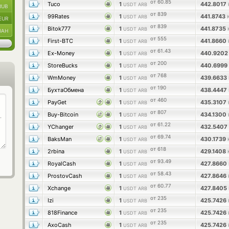
от 60.85
Tuco
1
442.8017
USDT ARB
RUB
от 839
99Rates
1
441.8743
USDT ARB
EUR
от 839
Bitok777
1
441.8735
USDT ARB
UAH
от 555
First-BTC
1
441.8660
USDT ARB
от 61.43
Ex-Money
1
440.920
USDT ARB
от 200
StoreBucks
1
440.6999
USDT ARB
от 768
WmMoney
1
439.6633
USDT ARB
от 190
БухтаОбмена
1
438.4447
USDT ARB
от 460
PayGet
1
435.3107
USDT ARB
от 807
Buy-Bitcoin
1
434.1300
USDT ARB
от 61.22
YChanger
1
432.5407
USDT ARB
от 69.74
BaksMan
1
430.1739
USDT ARB
от 618
2rbina
1
429.1408
USDT ARB
от 93.49
RoyalCash
1
427.8660
USDT ARB
от 58.43
ProstovCash
1
427.8646
USDT ARB
от 60.77
Xchange
1
427.8405
USDT ARB
от 235
Izi
1
425.7426
USDT ARB
от 235
818Finance
1
425.7426
USDT ARB
от 235
AxoCash
1
425.7426
USDT ARB