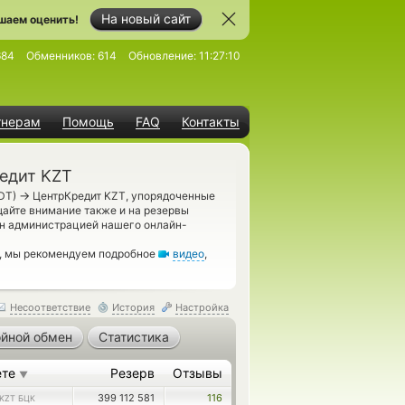
На новый сайт
шаем оценить!
684
Обменников:
614
Обновление:
11:27:10
тнерам
Помощь
FAQ
Контакты
едит KZT
→
SDT)
ЦентрКредит KZT, упорядоченные
щайте внимание также и на резервы
ен администрацией нашего онлайн-
м, мы рекомендуем подробное
видео
,
Несоответствие
История
Настройка
йной обмен
Статистика
ете
Резерв
Отзывы
▼
399 112 581
116
KZT БЦК