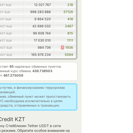
12 021 767
218
KZT БЦК
998 283 888
57126
ZT БЦК
9 864 520
418
KZT БЦК
4
42 696 032
2467
KZT БЦК
96 608 744
815
KZT БЦК
17 030 010
1111
KZT БЦК
0
984 736
1
1936
KZT БЦК
0
165 676 234
5094
KZT БЦК
отает
65
надежных обменных пунктов.
енный курс обмена:
439.738503
ет
467.275008
м путем, и финансированию терроризма
анзакций.
нная, обменный пункт может приостановить
YC необходима исключительно в целях
редств, отправленных в транзакции.
redit KZT
ну Стейблкоин Tether USDT в сети
м режиме. Обратите особое внимание на