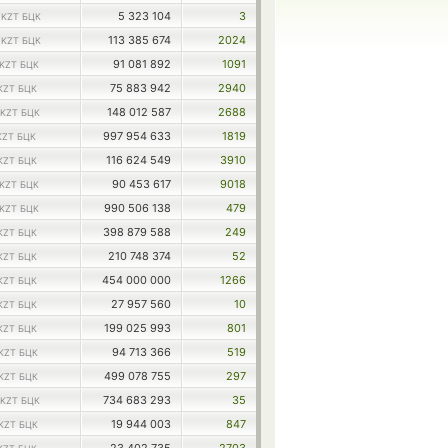
7
5 323 104
3
KZT БЦК
2
113 385 674
2024
KZT БЦК
91 081 892
1091
KZT БЦК
75 883 942
2940
KZT БЦК
148 012 587
2688
KZT БЦК
997 954 633
1819
KZT БЦК
116 624 549
3910
KZT БЦК
90 453 617
9018
KZT БЦК
990 506 138
479
KZT БЦК
398 879 588
249
KZT БЦК
210 748 374
52
KZT БЦК
454 000 000
1266
KZT БЦК
27 957 560
10
KZT БЦК
199 025 993
801
KZT БЦК
94 713 366
519
KZT БЦК
499 078 755
297
KZT БЦК
734 683 293
35
KZT БЦК
19 944 003
847
KZT БЦК