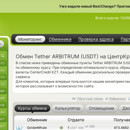
Уже видели новый BestChange? Пригла
Всего курсов:
1245
Мониторинг
Обменники
Проверка адреса
Пар
е
Обмен Tether ARBITRUM (USDT) на ЦентрКр
В списке ниже приведены обменные пункты Tether ARBITRUM (U
BTC
по обменному курсу. При определении оптимального курса, обра
BCH
валюты CenterCredit KZT. Каждый обменник досконально провер
сервиса.
ETH
Для клиентов, которые впервые пользуются нашим мониторинго
LTC
которое рассказывает о возможностях сайта.
XRP
XMR
Обратный обмен
Избранное
OGE
Курсы обмена
Калькулятор
Оповещение
Дво
ASH
SDT
Обменник
Отдаете
Получа
SDT
от 250
GoldenWhale
1
473.4882
USDT ARB