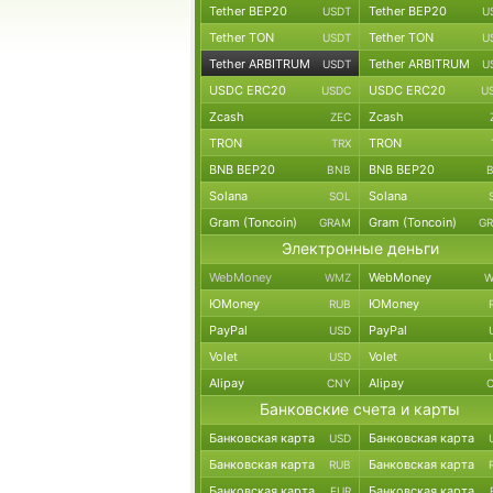
Tether BEP20
Tether BEP20
USDT
U
Tether TON
Tether TON
USDT
U
Tether ARBITRUM
Tether ARBITRUM
USDT
U
USDC ERC20
USDC ERC20
USDC
U
Zcash
Zcash
ZEC
TRON
TRON
TRX
BNB BEP20
BNB BEP20
BNB
Solana
Solana
SOL
Gram (Toncoin)
Gram (Toncoin)
GRAM
G
Электронные деньги
WebMoney
WebMoney
WMZ
W
ЮMoney
ЮMoney
RUB
PayPal
PayPal
USD
Volet
Volet
USD
Alipay
Alipay
CNY
Банковские счета и карты
Банковская карта
Банковская карта
USD
Банковская карта
Банковская карта
RUB
Банковская карта
Банковская карта
EUR