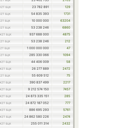
23 402 735
2703
KZT БЦК
23 782 891
129
KZT БЦК
54 835 393
1731
KZT БЦК
10 000 000
63204
KZT БЦК
53 238 246
6860
KZT БЦК
937 688 000
4875
KZT БЦК
53 238 246
212
KZT БЦК
1 000 000 000
47
KZT БЦК
285 330 066
1094
KZT БЦК
44 406 009
58
KZT БЦК
26 277 889
2472
KZT БЦК
55 609 512
75
KZT БЦК
390 837 499
2217
KZT БЦК
9 212 574 150
7457
KZT БЦК
24 873 335 151
285
KZT БЦК
24 872 187 052
777
KZT БЦК
886 695 293
5761
KZT БЦК
24 862 580 226
2474
KZT БЦК
255 011 314
2432
KZT БЦК