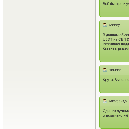
Всё быстро и у
Andrey
В данном обмен
USDT на СБП (О
Вежливая подд
Конечно реком
Даниил
Круто. Выгодно
Александр
Один из лучших
оперативно, чё