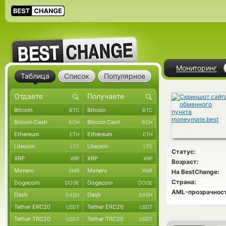
Мониторинг
Таблица
Список
Популярное
Bitcoin
Bitcoin
BTC
BTC
Bitcoin Cash
Bitcoin Cash
BCH
BCH
Ethereum
Ethereum
ETH
ETH
Litecoin
Litecoin
LTC
LTC
Статус:
XRP
XRP
XRP
XRP
Возраст:
Monero
Monero
XMR
XMR
На BestChange:
Страна:
Dogecoin
Dogecoin
DOGE
DOGE
AML-прозрачност
Dash
Dash
DASH
DASH
Tether ERC20
Tether ERC20
USDT
USDT
Tether TRC20
Tether TRC20
USDT
USDT