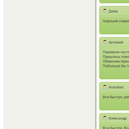
Дима
Хороший сервис
Артемий
Перевели часть
Пришлось повоз
Обменник прине
Побольше бы т
Anardred
Все быстро, р
Александр
Все быстро. Вс