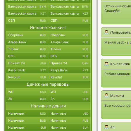
Отличный обме
Банковская карта
Банковская карта
BYN
BYN
Спасибо!
Банковская карта
Банковская карта
KZT
KZT
СБП
СБП
RUB
RUB
Интернет-банкинг
Пользовате
Сбербанк
Сбербанк
RUB
RUB
Альфа-Банк
Альфа-Банк
Менял usdt на 
RUB
RUB
Т-Банк
Т-Банк
RUB
RUB
ВТБ
ВТБ
RUB
RUB
Приват 24
Приват 24
UAH
UAH
Константин
Kaspi Bank
Kaspi Bank
KZT
KZT
Ребята молодцы
Revolut
Revolut
EUR
EUR
Денежные переводы
WU
WU
USD
USD
Максим
ЗК
ЗК
RUB
RUB
Наличные деньги
Все хорошо, р
Наличные
Наличные
USD
USD
Наличные
Наличные
RUB
RUB
Ari
Наличные
Наличные
EUR
EUR