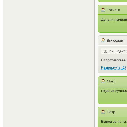
Татьяна
Деньги пришли 
Вячеслав
Инцидент 
Отвратительны
Развернуть
(
2
)
Макс
Один из лучших
Петр
Вывод занял м