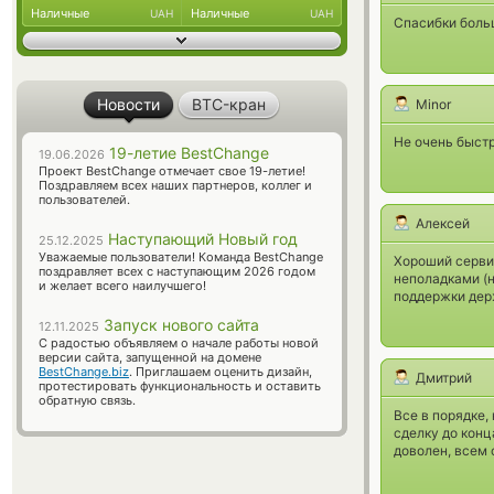
Наличные
Наличные
UAH
UAH
Спасибки боль
Новости
BTC-кран
Minor
Не очень быстр
19-летие BestChange
19.06.2026
Проект BestChange отмечает свое 19-летие!
Поздравляем всех наших партнеров, коллег и
пользователей.
Алексей
Наступающий Новый год
25.12.2025
Уважаемые пользователи! Команда BestChange
Хороший сервис
поздравляет всех с наступающим 2026 годом
неполадками (н
и желает всего наилучшего!
поддержки дер
Запуск нового сайта
12.11.2025
С радостью объявляем о начале работы новой
версии сайта, запущенной на домене
BestChange.biz
. Приглашаем оценить дизайн,
Дмитрий
протестировать функциональность и оставить
обратную связь.
Все в порядке,
сделку до конц
доволен, всем 