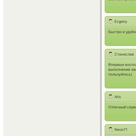
Evgeny
Быстро и удоб
Станислав
Впервые воспол
выполнение зак
пользуйтесь)
Aris
Отличный серви
Neon71