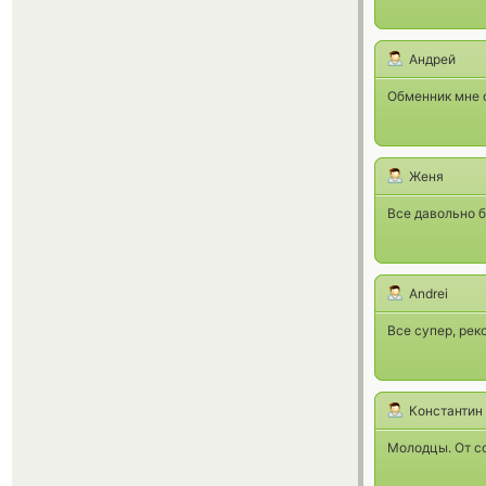
Андрей
Обменник мне о
Женя
Все давольно 
Andrei
Все супер, рек
Константин
Молодцы. От со