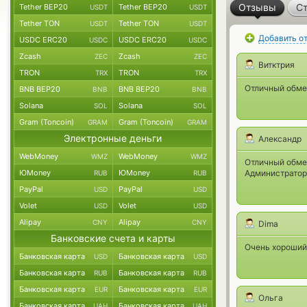
Отзывы
Ст
Tether BEP20
Tether BEP20
USDT
USDT
Tether TON
Tether TON
USDT
USDT
Добавить о
USDC ERC20
USDC ERC20
USDC
USDC
Zcash
Zcash
ZEC
ZEC
Витктрия
TRON
TRON
TRX
TRX
Отличный обмен
BNB BEP20
BNB BEP20
BNB
BNB
Solana
Solana
SOL
SOL
Gram (Toncoin)
Gram (Toncoin)
GRAM
GRAM
Электронные деньги
Александр
WebMoney
WebMoney
WMZ
WMZ
Отличный обмен
ЮMoney
ЮMoney
Администраторы
RUB
RUB
PayPal
PayPal
USD
USD
Volet
Volet
USD
USD
Alipay
Alipay
CNY
CNY
Dima
Банковские счета и карты
Очень хороший
Банковская карта
Банковская карта
USD
USD
Банковская карта
Банковская карта
RUB
RUB
Банковская карта
Банковская карта
EUR
EUR
Ольга
Банковская карта
Банковская карта
UAH
UAH