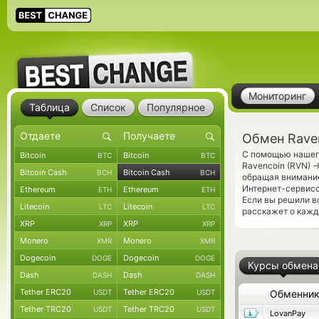
Мониторинг
Таблица
Список
Популярное
Обмен Raven
С помощью нашего
Bitcoin
Bitcoin
BTC
BTC
Ravencoin (RVN)
Bitcoin Cash
Bitcoin Cash
BCH
BCH
обращая внимание
Интернет-сервисо
Ethereum
Ethereum
ETH
ETH
Если вы решили в
Litecoin
Litecoin
LTC
LTC
расскажет о кажд
XRP
XRP
XRP
XRP
Monero
Monero
XMR
XMR
Dogecoin
Dogecoin
DOGE
DOGE
Курсы обмена
Dash
Dash
DASH
DASH
Tether ERC20
Tether ERC20
USDT
USDT
Обменни
Tether TRC20
Tether TRC20
USDT
USDT
LovanPay