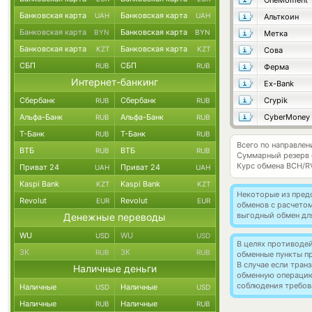
OneMoment
Банковская карта
Банковская карта
UAH
UAH
Альткоин
Банковская карта
Банковская карта
BYN
BYN
Метка
Банковская карта
Банковская карта
KZT
KZT
Сова
СБП
СБП
RUB
RUB
Ферма
Интернет-банкинг
Ex-Bank
Сбербанк
Сбербанк
Crypik
RUB
RUB
Альфа-Банк
Альфа-Банк
CyberMoney
RUB
RUB
Т-Банк
Т-Банк
RUB
RUB
Всего по направлен
ВТБ
ВТБ
RUB
RUB
Суммарный резерв
Курс обмена
BCH/R
Приват 24
Приват 24
UAH
UAH
Kaspi Bank
Kaspi Bank
KZT
KZT
Некоторые из пред
Revolut
Revolut
EUR
EUR
обменов с расчето
выгодный обмен дл
Денежные переводы
WU
WU
USD
USD
В целях противоде
ЗК
ЗК
RUB
RUB
обменные пункты п
В случае если тра
Наличные деньги
обменную операци
соблюдения требов
Наличные
Наличные
USD
USD
Наличные
Наличные
RUB
RUB