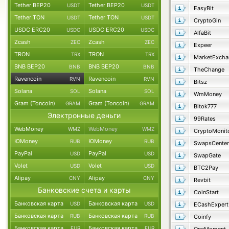
Tether BEP20
Tether BEP20
USDT
USDT
EasyBit
Tether TON
Tether TON
USDT
USDT
CryptoGin
USDC ERC20
USDC ERC20
USDC
USDC
AlfaBit
Zcash
Zcash
ZEC
ZEC
Expeer
TRON
TRON
TRX
TRX
MarketExcha
BNB BEP20
BNB BEP20
BNB
BNB
TheChange
Ravencoin
Ravencoin
RVN
RVN
Bitsz
Solana
Solana
SOL
SOL
WmMoney
Gram (Toncoin)
Gram (Toncoin)
GRAM
GRAM
Bitok777
Электронные деньги
99Rates
WebMoney
WebMoney
WMZ
WMZ
CryptoMonit
ЮMoney
ЮMoney
RUB
RUB
SwapsCenter
PayPal
PayPal
USD
USD
SwapGate
Volet
Volet
USD
USD
BTC2Pay
Alipay
Alipay
CNY
CNY
Revbit
Банковские счета и карты
CoinStart
Банковская карта
Банковская карта
USD
USD
ECashExpert
Банковская карта
Банковская карта
RUB
RUB
Coinfy
Банковская карта
Банковская карта
EUR
EUR