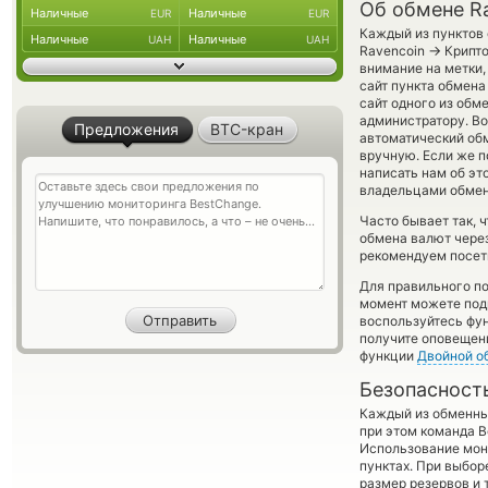
Об обмене Ra
Наличные
Наличные
EUR
EUR
Каждый из пунктов 
Наличные
Наличные
UAH
UAH
→
Ravencoin
Крипто
внимание на метки,
сайт пункта обмена
сайт одного из обм
администратору. Во
Предложения
BTC-кран
автоматический о
вручную. Если же п
написать нам об эт
владельцами обменн
Часто бывает так, 
обмена валют через
рекомендуем посети
Для правильного по
момент можете под
воспользуйтесь фу
получите оповещени
функции
Двойной о
Безопасност
Каждый из обменны
при этом команда 
Использование мон
пунктах. При выбор
размер резервов и 