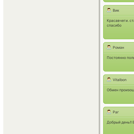
Вик
Красавчеги. ст
спасибо
Роман
Постоянно пол
Vitalbon
Обмен произош
Раг
Добрый день!! 