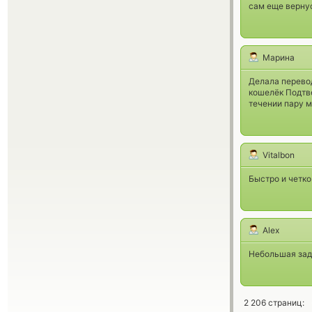
сам еще вернус
Марина
Делала перевод
кошелёк Подтв
течении пару м
Vitalbon
Быстро и четко
Alex
Небольшая зад
2 206 страниц: