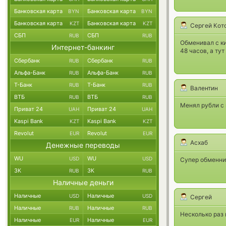
Банковская карта
Банковская карта
BYN
BYN
Банковская карта
Банковская карта
KZT
KZT
Сергей Кот
СБП
СБП
RUB
RUB
Обменивал с ки
Интернет-банкинг
48 часов, а ту
Сбербанк
Сбербанк
RUB
RUB
Альфа-Банк
Альфа-Банк
RUB
RUB
Т-Банк
Т-Банк
RUB
RUB
Валентин
ВТБ
ВТБ
RUB
RUB
Менял рубли с 
Приват 24
Приват 24
UAH
UAH
Kaspi Bank
Kaspi Bank
KZT
KZT
Revolut
Revolut
EUR
EUR
Асхаб
Денежные переводы
WU
WU
USD
USD
Супер обменни
ЗК
ЗК
RUB
RUB
Наличные деньги
Наличные
Наличные
USD
USD
Сергей
Наличные
Наличные
RUB
RUB
Несколько раз 
Наличные
Наличные
EUR
EUR