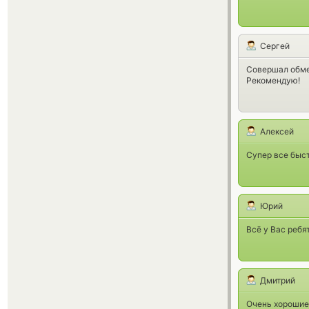
Сергей
Совершал обмен
Рекомендую!
Алексей
Супер все быст
Юрий
Всё у Вас ребя
Дмитрий
Очень хорошие