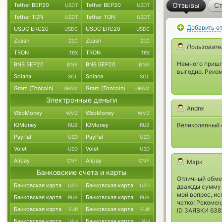
Отзывы
Ст
Tether BEP20
Tether BEP20
USDT
USDT
Tether TON
Tether TON
USDT
USDT
Добавить о
USDC ERC20
USDC ERC20
USDC
USDC
Zcash
Zcash
ZEC
ZEC
Пользовате
TRON
TRON
TRX
TRX
Немного пришло
BNB BEP20
BNB BEP20
BNB
BNB
выгодно. Реко
Solana
Solana
SOL
SOL
Gram (Toncoin)
Gram (Toncoin)
GRAM
GRAM
Электронные деньги
Andrei
WebMoney
WebMoney
WMZ
WMZ
ЮMoney
ЮMoney
Великолепный 
RUB
RUB
PayPal
PayPal
USD
USD
Volet
Volet
USD
USD
Alipay
Alipay
CNY
CNY
Марк
Банковские счета и карты
Отличный обмен
Банковская карта
Банковская карта
USD
USD
дважды сумму 
мой вопрос, ис
Банковская карта
Банковская карта
RUB
RUB
четко! Рекоме
Банковская карта
Банковская карта
EUR
EUR
ID ЗАЯВКИ 638
Банковская карта
Банковская карта
UAH
UAH