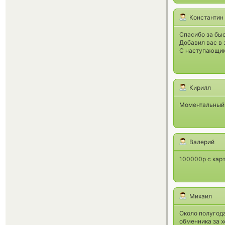
Константин
Спасибо за быс
Добавил вас в 
С наступающим,
Кирилл
Моментальный п
Валерий
100000р с карт
Михаил
Около полугод
обменника за 