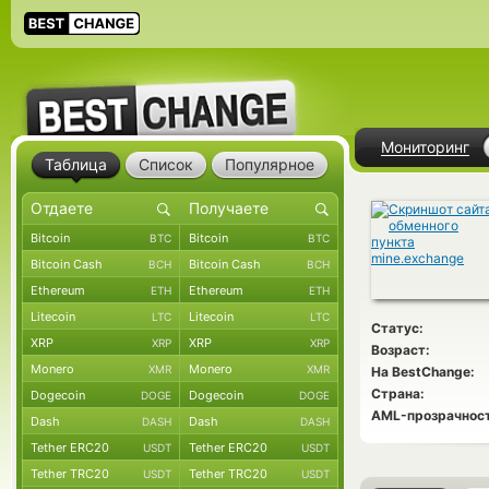
Мониторинг
Таблица
Список
Популярное
Bitcoin
Bitcoin
BTC
BTC
Bitcoin Cash
Bitcoin Cash
BCH
BCH
Ethereum
Ethereum
ETH
ETH
Litecoin
Litecoin
LTC
LTC
Статус:
XRP
XRP
XRP
XRP
Возраст:
Monero
Monero
XMR
XMR
На BestChange:
Страна:
Dogecoin
Dogecoin
DOGE
DOGE
AML-прозрачност
Dash
Dash
DASH
DASH
Tether ERC20
Tether ERC20
USDT
USDT
Tether TRC20
Tether TRC20
USDT
USDT