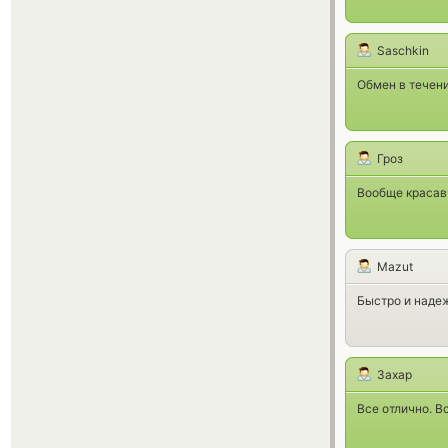
Saschkin
Обмен в течени
Гроз
Вообще красав
Mazut
Быстро и надежн
Захар
Все отлично. В