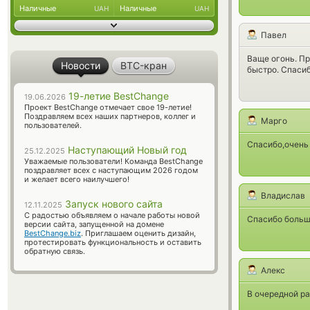
Наличные
Наличные
UAH
UAH
Павел
Ваще огонь. Пр
Новости
BTC-кран
быстро. Спаси
19-летие BestChange
19.06.2026
Проект BestChange отмечает свое 19-летие!
Поздравляем всех наших партнеров, коллег и
Марго
пользователей.
Спасибо,очень
Наступающий Новый год
25.12.2025
Уважаемые пользователи! Команда BestChange
поздравляет всех с наступающим 2026 годом
и желает всего наилучшего!
Владислав
Запуск нового сайта
12.11.2025
С радостью объявляем о начале работы новой
Спасибо большо
версии сайта, запущенной на домене
BestChange.biz
. Приглашаем оценить дизайн,
протестировать функциональность и оставить
обратную связь.
Алекс
В очередной р