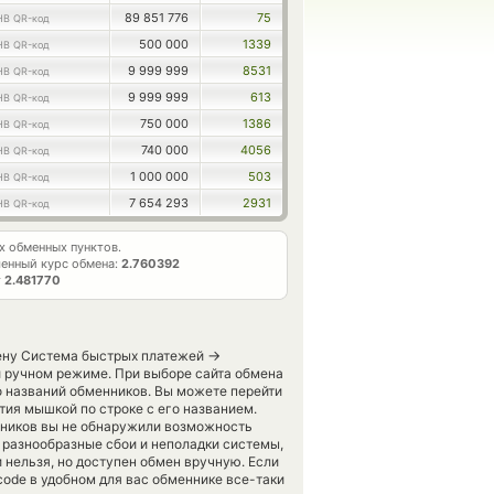
89 851 776
75
HB QR-код
500 000
1339
HB QR-код
9 999 999
8531
HB QR-код
9 999 999
613
HB QR-код
750 000
1386
HB QR-код
740 000
4056
HB QR-код
1 000 000
503
HB QR-код
7 654 293
2931
HB QR-код
 обменных пунктов.
енный курс обмена:
2.760392
т
2.481770
→
мену Система быстрых платежей
и ручном режиме. При выборе сайта обмена
о названий обменников. Вы можете перейти
ия мышкой по строке с его названием.
енников вы не обнаружили возможность
 разнообразные сбои и неполадки системы,
 нельзя, но доступен обмен вручную. Если
 code в удобном для вас обменнике все-таки