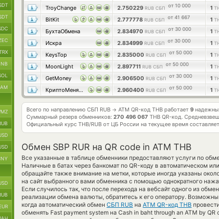
SDT
от 10 000
TroyChange
2.750229
1
RUB СБП
T
SDT
от 41 667
BitKit
2.777778
1
RUB СБП
T
SDC
от 30 000
БухтаОбмена
2.834970
1
RUB СБП
T
ZEC
от 30 000
Искра
2.834999
1
RUB СБП
T
TRX
от 50 000
KeysTop
2.835000
1
RUB СБП
T
BNB
от 50 000
MoonLight
2.897711
1
RUB СБП
T
SOL
от 30 000
GetMoney
2.906500
1
RUB СБП
T
RAM
от 50 000
КриптоМенялка
2.960400
1
RUB СБП
T
Всего по направлению СБП RUB
ATM QR-код THB работает
9
надежных
→
MZ
Суммарный резерв обменников:
270 496 067
THB QR-код.
Средневзвеш
RUB
Официальный курс
THB/RUB
от ЦБ России на текущее время составляе
USD
Обмен SBP RUR на QR code in ATM THB
USD
Все указанные в таблице обменники предоставляют услуги по об
CNY
Наличные в батах через банкомат по QR-коду в автоматическом ил
обращайте также внимание на метки, которые иногда указаны окол
на сайт выбранного вами обменника с помощью однократного нажат
USD
Если случилось так, что после перехода на вебсайт одного из обм
RUB
реализации обмена валюты, обратитесь к его оператору. Возможны
когда автоматический обмен
СБП RUB
на
ATM QR-код THB
провести
EUR
обменять Fast payment system на Cash in baht through an ATM by QR
UAH