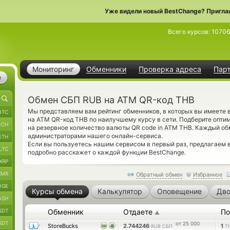
Уже видели новый BestChange? Пригла
Всего курсов:
10706
Мониторинг
Обменники
Проверка адреса
Пар
е
Обмен СБП RUB на ATM QR-код THB
Мы представляем вам рейтинг обменников, в которых вы имеете
BTC
на ATM QR-код THB по наилучшему курсу в сети. Подберите опти
BCH
на резервное количество валюты QR code in ATM THB. Каждый о
администраторами нашего онлайн-сервиса.
ETH
Если вы пользуетесь нашим сервисом в первый раз, предлагаем
LTC
подробно расскажет о каждой функции BestChange.
XRP
XMR
Обратный обмен
Избранное
OGE
Курсы обмена
Калькулятор
Оповещение
Дво
ASH
SDT
Обменник
Отдаете
По
▲
SDT
от 25 000
StoreBucks
2.744246
1
RUB СБП
T