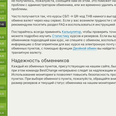
не получилось, пожалуйста, сообщите нам об этом. Это поможет 
проблем с администратором обменника, или же временно удалить е
BYN
проблемы.
KZT
→
Часто получается так, что курсы СБП
QR-код THB намного выгодн
RUB
обмена валют через наш сервис. Если у вас возникли трудности с 
рекомендуем посетить раздел FAQ и воспользоваться инструкцией 
THB
Постарайтесь всегда применять
Калькулятор
, чтобы проверить точ
можете подробно изучить
Статистику
курсов и резервов. Если вы в
RUB
обменников подходящий вам курс, не спешите с обменом, восполь
RUB
информацию о благоприятном для вас курсе на электронную почту и
обменных пунктов, с помощью функции
Двойной обмен
вы найдете 
RUB
транзитную валюту.
RUB
Надежность обменников
UAH
Каждый из обменных пунктов, присутствующих на нашем сайте, бы
KZT
при этом команда BestChange непрерывно следит за надлежащим и
Использование мониторинга позволяет повысить безопасность пр
EUR
пунктах. При выборе обменного пункта, пожалуйста, обращайте вн
размер резервов и текущий статус обменника на нашем мониторинг
USD
RUB
USD
RUB