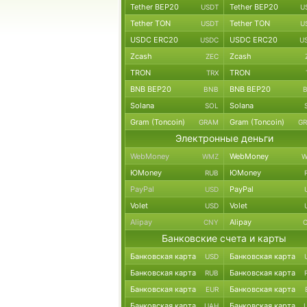
Tether BEP20
Tether BEP20
USDT
U
Tether TON
Tether TON
USDT
U
USDC ERC20
USDC ERC20
USDC
U
Zcash
Zcash
ZEC
TRON
TRON
TRX
BNB BEP20
BNB BEP20
BNB
Solana
Solana
SOL
Gram (Toncoin)
Gram (Toncoin)
GRAM
G
Электронные деньги
WebMoney
WebMoney
WMZ
W
ЮMoney
ЮMoney
RUB
PayPal
PayPal
USD
Volet
Volet
USD
Alipay
Alipay
CNY
Банковские счета и карты
Банковская карта
Банковская карта
USD
Банковская карта
Банковская карта
RUB
Банковская карта
Банковская карта
EUR
Банковская карта
Банковская карта
UAH