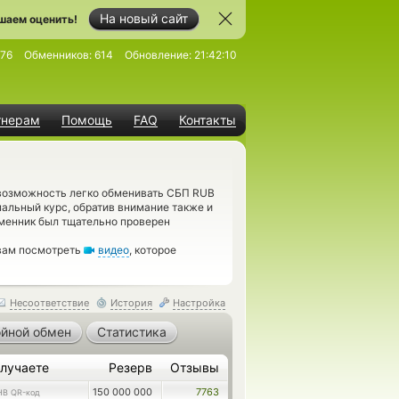
На новый сайт
шаем оценить!
76
Обменников:
614
Обновление:
21:42:10
тнерам
Помощь
FAQ
Контакты
 возможность легко обменивать СБП RUB
мальный курс, обратив внимание также и
бменник был тщательно проверен
 вам посмотреть
видео
, которое
Несоответствие
История
Настройка
йной обмен
Статистика
лучаете
Резерв
Отзывы
150 000 000
7763
HB QR-код