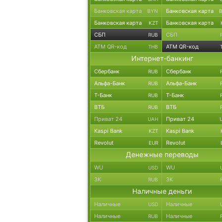
Банковская карта
Банковская карта
BYN
Банковская карта
Банковская карта
KZT
СБП
СБП
RUB
ATM QR-код
ATM QR-код
THB
Интернет-банкинг
Сбербанк
Сбербанк
RUB
Альфа-Банк
Альфа-Банк
RUB
Т-Банк
Т-Банк
RUB
ВТБ
ВТБ
RUB
Приват 24
Приват 24
UAH
Kaspi Bank
Kaspi Bank
KZT
Revolut
Revolut
EUR
Денежные переводы
WU
WU
USD
ЗК
ЗК
RUB
Наличные деньги
Наличные
Наличные
USD
Наличные
Наличные
RUB