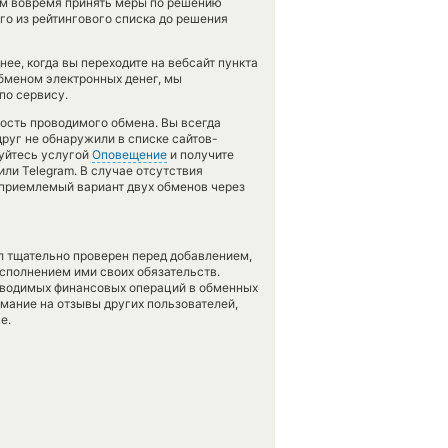
нам вовремя принять меры по решению
го из рейтингового списка до решения
ее, когда вы переходите на вебсайт пункта
обменом электронных денег, мы
по сервису.
ность проводимого обмена. Вы всегда
друг не обнаружили в списке сайтов-
зуйтесь услугой
Оповещение
и получите
ли Telegram. В случае отсутствия
приемлемый вариант двух обменов через
л тщательно проверен перед добавлением,
сполнением ими своих обязательств.
оводимых финансовых операций в обменных
имание на отзывы других пользователей,
е.