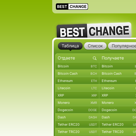
Таблица
Список
Популярно
Bitcoin
Bitcoin
BTC
Bitcoin Cash
Bitcoin Cash
BCH
Ethereum
Ethereum
ETH
Litecoin
Litecoin
LTC
XRP
XRP
XRP
Monero
Monero
XMR
Dogecoin
Dogecoin
DOGE
D
Dash
Dash
DASH
D
Tether ERC20
Tether ERC20
USDT
U
Tether TRC20
Tether TRC20
USDT
U