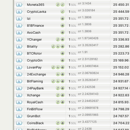
от 3.1434
Moneta365
1
25 450.31
SOL
от 3.026184
CryptoLavka
1
25 444.59
SOL
от 1.3806
Izi
1
25 351.72
SOL
от 1.3806
818Finance
1
25 351.72
SOL
от 1.3806
AxoCash
1
25 351.72
SOL
от 1.97340426
YChanger
1
25 336.93
SOL
от 3.35263417
Bitality
1
25 282.86
SOL
от 1.91
BTCRotor
1
25 223.73
SOL
от 2.51129182
CryptoGin
1
25 169.96
SOL
от 3.34907464
LovanPay
1
25 152.02
SOL
от 2.06760824
24Exchange
1
24 946.28
SOL
от 3.35263417
BitFlaming
1
24 931.67
SOL
от 2.242536
24PayBank
1
24 927.14
SOL
от 2.24294143
Xchange
1
24 922.63
SOL
от 2.24452637
RoyalCash
1
24 815.93
SOL
от 2.09691878
FinBitFlow
1
24 798.29
SOL
от 2.09951965
GrumBot
1
24 767.57
SOL
от 3.4377125
CoinsBlack
1
24 704.2
SOL
от 2.2436