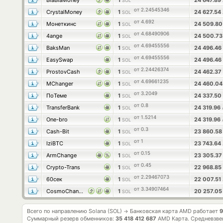
BlaBlaMoney
1
24 647.89
SOL
от 2.24545346
CrystalMoney
1
24 627.54
SOL
от 4.692
Монеткинс
1
24 509.8
SOL
от 4.68490906
4ange
1
24 500.7
SOL
от 4.69455556
BaksMan
1
24 496.46
SOL
от 4.69455556
EasySwap
1
24 496.46
SOL
от 2.24426374
ProstovCash
1
24 462.37
SOL
от 4.69661235
MChanger
1
24 460.0
SOL
от 3.2049
ПоТеме
1
24 337.50
SOL
от 0.8
TransferBank
1
24 319.96
SOL
от 1.5214
One-bro
1
24 319.96
SOL
от 0.3
Cash-Bit
1
23 860.5
SOL
от 1
IziBTC
1
23 743.64
SOL
от 0.15
ArmChange
1
23 305.3
SOL
от 0.45
Crypto-Trans
1
22 968.85
SOL
от 2.29467073
60сек
1
22 007.51
SOL
от 3.34907464
CosmoChanger
1
20 257.0
SOL
Всего по направлению Solana (SOL)
Банковская карта AMD работает
9
→
Суммарный резерв обменников:
35 418 412 687
AMD Карта.
Средневзве