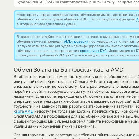
Курс обмена
SOL/AMD
на криптовалютных рынках на текущее время со
Некоторые из представленных здесь обменников имеют дополнительные
обменов с расчетом суммы обмена в 4 SOL. Воспользуйтесь функцией
К
выгодный обмен для вашей суммы.
В целях противодействия легализации доходов, полученных преступны
обменные пункты проводят
AML-проверки
поступающих от клиентов тр
В случае если транзакция будет идентифицирована как высокорискова
обменную операцию для проведения
процедуры KYC
. Информация по K
соблюдения требований AML/KYC для последующего разблокирования с
Обмен Solana на Банковская карта AMD
В таблице вы имеете возможность увидеть список обменников, лю
→
или ручной обмен Криптовалюта Солана
Карта в армянских драм
специальные метки, которые могут быть расположены рядом с имен
перейти на сайт интересующего вас пункта обмена, надо всего лиш
названием. Если после перехода на сайт обмена валют вами не б
операции, советуем сразу же обратиться к администратору сайта. 
трудности и на данной стадии работы сайта-обменника автоматич
карта AMD
недоступен, тогда вам должны предложить ручной обмен.
Credit Card AMD в подходящем для вас обменнике все же не вышло,
с вашей помощью мы сумеем вовремя принять необходимые меры:
удалим данный обменный пункт из рейтинга.
Спешим заметить, что переходя на вебсайты-обменники именно с 