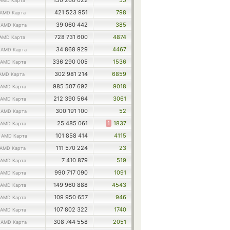
150 260 022
55
AMD Карта
421 523 951
798
AMD Карта
5
39 060 442
385
AMD Карта
728 731 600
4874
AMD Карта
4
34 868 929
4467
AMD Карта
336 290 005
1536
AMD Карта
302 981 214
6859
AMD Карта
985 507 692
9018
AMD Карта
212 390 564
3061
AMD Карта
5
300 191 100
52
AMD Карта
25 485 061
1
1837
AMD Карта
9
101 858 414
4115
AMD Карта
111 570 224
23
AMD Карта
7 410 879
519
AMD Карта
990 717 090
1091
AMD Карта
149 960 888
4543
AMD Карта
109 950 657
946
AMD Карта
107 802 322
1740
AMD Карта
0
308 744 558
2051
AMD Карта