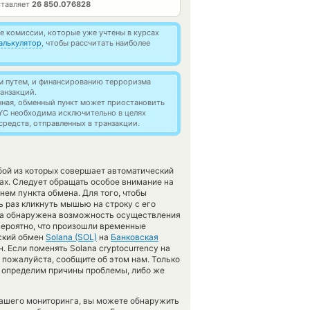
ставляет
26 850.076828
 комиссии, которые уже учтены в курсах
алькулятор
, чтобы рассчитать наиболее
м путем, и финансированию терроризма
анзакций.
нная, обменный пункт может приостановить
YC необходима исключительно в целях
редств, отправленных в транзакции.
бой из которых совершает автоматический
ах. Следует обращать особое внимание на
ем пункта обмена. Для того, чтобы
ь раз кликнуть мышью на строку с его
ыла обнаружена возможность осуществления
Вероятно, что произошли временные
еский обмен
Solana (SOL)
на
Банковская
 Если поменять Solana cryptocurrency на
 пожалуйста, сообщите об этом нам. Только
 определим причины проблемы, либо же
нашего мониторинга, вы можете обнаружить