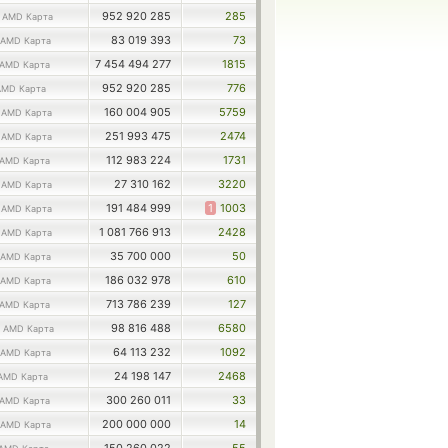
0
952 920 285
285
AMD Карта
83 019 393
73
AMD Карта
7 454 494 277
1815
AMD Карта
952 920 285
776
AMD Карта
2
160 004 905
5759
AMD Карта
8
251 993 475
2474
AMD Карта
112 983 224
1731
AMD Карта
7
27 310 162
3220
AMD Карта
7
191 484 999
1
1003
AMD Карта
4
1 081 766 913
2428
AMD Карта
35 700 000
50
AMD Карта
186 032 978
610
AMD Карта
713 786 239
127
AMD Карта
3
98 816 488
6580
AMD Карта
64 113 232
1092
AMD Карта
24 198 147
2468
AMD Карта
300 260 011
33
AMD Карта
200 000 000
14
AMD Карта