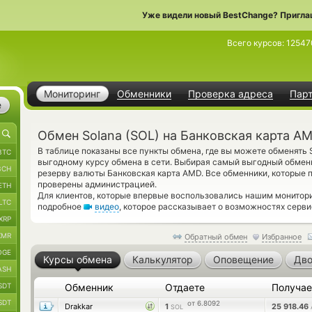
Уже видели новый BestChange? Пригла
Всего курсов:
12547
Мониторинг
Обменники
Проверка адреса
Пар
е
Обмен Solana (SOL) на Банковская карта A
В таблице показаны все пункты обмена, где вы можете обменять 
BTC
выгодному курсу обмена в сети. Выбирая самый выгодный обменн
BCH
резерву валюты Банковская карта AMD. Все обменники, которые 
проверены администрацией.
ETH
Для клиентов, которые впервые воспользовались нашим монитор
LTC
подробное
видео
, которое рассказывает о возможностях серви
XRP
XMR
Обратный обмен
Избранное
OGE
Курсы обмена
Калькулятор
Оповещение
Дво
ASH
SDT
Обменник
Отдаете
Получа
SDT
от 6.8092
Drakkar
1
25 918.46
SOL