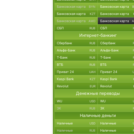
Банковская карта
Банковская карта
BYN
Банковская карта
Банковская карта
KZT
Банковская карта
Банковская карта
AMD
СБП
СБП
RUB
Интернет-банкинг
Сбербанк
Сбербанк
RUB
Альфа-Банк
Альфа-Банк
RUB
Т-Банк
Т-Банк
RUB
ВТБ
ВТБ
RUB
Приват 24
Приват 24
UAH
Kaspi Bank
Kaspi Bank
KZT
Revolut
Revolut
EUR
Денежные переводы
WU
WU
USD
ЗК
ЗК
RUB
Наличные деньги
Наличные
Наличные
USD
Наличные
Наличные
RUB