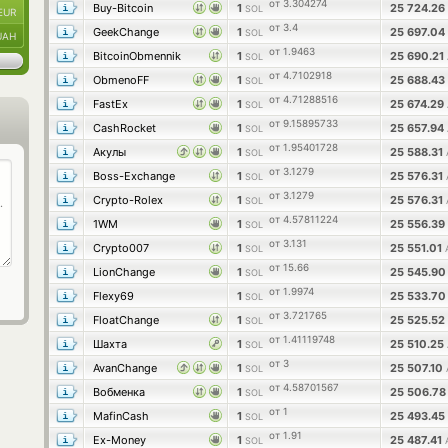
от 3.304274
Buy-Bitcoin
1
25 724.26
SOL
EUR
от 3.4
GeekChange
1
25 697.04
SOL
UAH
от 1.9463
BitcoinObmennik
1
25 690.21
SOL
от 4.7102918
ObmenoFF
1
25 688.43
SOL
от 4.71288516
FastEx
1
25 674.29
SOL
от 9.15895733
CashRocket
1
25 657.94
SOL
от 1.95401728
Акулы
1
25 588.31
SOL
от 3.1279
Boss-Exchange
1
25 576.31
SOL
от 3.1279
Crypto-Rolex
1
25 576.31
SOL
от 4.57811224
1WM
1
25 556.39
SOL
от 3.131
Crypto007
1
25 551.01
SOL
от 15.66
LionChange
1
25 545.9
SOL
от 1.9974
Flexy69
1
25 533.7
SOL
от 3.721765
FloatChange
1
25 525.52
SOL
от 1.41119748
Шахта
1
25 510.25
SOL
от 3
AvanChange
1
25 507.10
SOL
от 4.58701567
Вобменка
1
25 506.7
SOL
от 1
MafinCash
1
25 493.45
SOL
от 1.91
Ex-Money
1
25 487.41
SOL