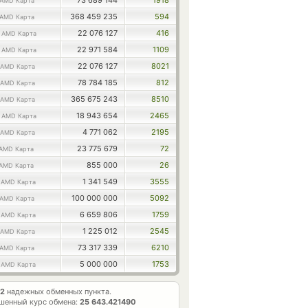
73 689 144
1918
AMD Карта
368 459 235
594
AMD Карта
0
22 076 127
416
AMD Карта
3
22 971 584
1109
AMD Карта
22 076 127
8021
AMD Карта
78 784 185
812
AMD Карта
365 675 243
8510
AMD Карта
4
18 943 654
2465
AMD Карта
4 771 062
2195
AMD Карта
23 775 679
72
AMD Карта
855 000
26
AMD Карта
8
1 341 549
3555
AMD Карта
100 000 000
5092
AMD Карта
7
6 659 806
1759
AMD Карта
1 225 012
2545
AMD Карта
73 317 339
6210
AMD Карта
5
5 000 000
1753
AMD Карта
2
надежных обменных пункта.
шенный курс обмена:
25 643.421490