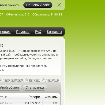
На новый сайт
шаем оценить!
07
Обменников:
616
Обновление:
11:40:33
тнерам
Помощь
FAQ
Контакты
MD
→
Solana (SOL)
Банковская карта AMD по
ый сайт, необходимо уделять внимание и
приведены на сайте, были досконально
ингом BestChange, мы предлагаем
са.
Несоответствие
История
Настройка
йной обмен
Статистика
ете
Резерв
Отзывы
▼
184 972 988
492
AMD Карта