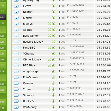
Dynasty-Pay
1
25 776.91
SOL
от 4.53933666
BYN
ExWm
1
25 774.69
SOL
от 4.65644207
KZT
NextBit
1
25 770.7
SOL
от 3.3982
AMD
Kingex
1
25 766.71
SOL
от 4.6971
RUB
MultiVal
1
25 760.5
SOL
от 3.88208
AppBit
1
25 759.36
SOL
от 5.629292
Best-Obmen
1
25 758.12
RUB
SOL
от 11.71
Receive-Money
1
25 757.03
RUB
SOL
от 5.82420391
First-BTC
1
25 754.59
RUB
SOL
от 3.88303493
1Change
1
25 753.0
RUB
SOL
от 5.43635021
ObmenMoney
1
25 752.57
UAH
SOL
от 3.29144529
BTC2Pay
1
25 750.0
KZT
SOL
от 1.55367166
Amgchange
1
25 745.47
EUR
SOL
от 11.71
EliteObmen
1
25 744.40
SOL
от 11.71
Quantex
1
25 734.26
SOL
USD
от 3.303038
2rbina
1
25 733.88
SOL
RUB
от 2.99296177
99Rates
1
25 727.02
SOL
от 2.99296943
Bitok777
1
25 726.96
SOL
USD
от 3.1589502
WmMoney
1
25 726.9
SOL
RUB