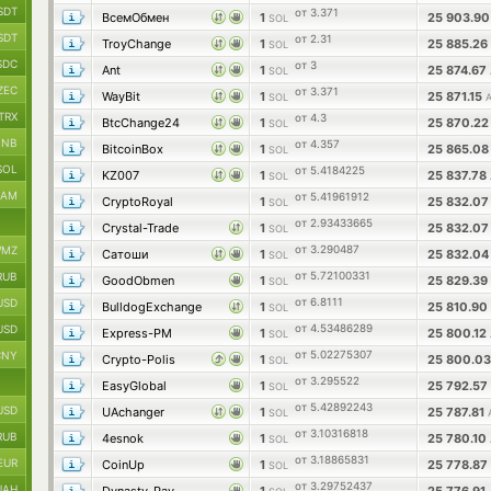
SDT
от 3.371
ВсемОбмен
1
25 903.9
SOL
SDT
от 2.31
TroyChange
1
25 885.26
SOL
SDC
от 3
Ant
1
25 874.67
SOL
ZEC
от 3.371
WayBit
1
25 871.15
SOL
TRX
от 4.3
BtcChange24
1
25 870.2
SOL
BNB
от 4.357
BitcoinBox
1
25 865.0
SOL
SOL
от 5.4184225
KZ007
1
25 837.78
SOL
RAM
от 5.41961912
CryptoRoyal
1
25 832.0
SOL
от 2.93433665
Crystal-Trade
1
25 832.0
SOL
от 3.290487
MZ
Сатоши
1
25 832.0
SOL
от 5.72100331
RUB
GoodObmen
1
25 829.39
SOL
от 6.8111
USD
BulldogExchange
1
25 810.90
SOL
от 4.53486289
USD
Express-PM
1
25 800.12
SOL
от 5.02275307
CNY
Crypto-Polis
1
25 800.0
SOL
от 3.295522
EasyGlobal
1
25 792.57
SOL
от 5.42892243
USD
UAchanger
1
25 787.81
SOL
от 3.10316818
RUB
4esnok
1
25 780.10
SOL
от 3.18865831
EUR
CoinUp
1
25 778.87
SOL
от 3.29752437
UAH