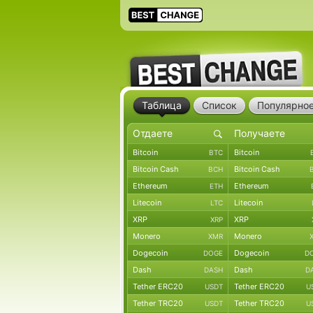
Таблица
Список
Популярно
Bitcoin
Bitcoin
BTC
Bitcoin Cash
Bitcoin Cash
BCH
Ethereum
Ethereum
ETH
Litecoin
Litecoin
LTC
XRP
XRP
XRP
Monero
Monero
XMR
Dogecoin
Dogecoin
DOGE
D
Dash
Dash
DASH
D
Tether ERC20
Tether ERC20
USDT
U
Tether TRC20
Tether TRC20
USDT
U