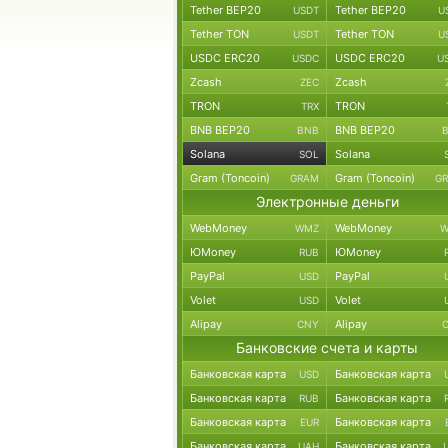
Tether BEP20
Tether BEP20
USDT
U
Tether TON
Tether TON
USDT
U
USDC ERC20
USDC ERC20
USDC
U
Zcash
Zcash
ZEC
TRON
TRON
TRX
BNB BEP20
BNB BEP20
BNB
Solana
Solana
SOL
Gram (Toncoin)
Gram (Toncoin)
GRAM
G
Электронные деньги
WebMoney
WebMoney
WMZ
W
ЮMoney
ЮMoney
RUB
PayPal
PayPal
USD
Volet
Volet
USD
Alipay
Alipay
CNY
Банковские счета и карты
Банковская карта
Банковская карта
USD
Банковская карта
Банковская карта
RUB
Банковская карта
Банковская карта
EUR
Банковская карта
Банковская карта
UAH