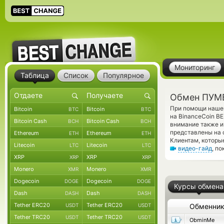
Мониторинг
Таблица
Список
Популярное
Обмен ПУМБ
При помощи нашег
Bitcoin
Bitcoin
BTC
BTC
на BinanceCoin B
Bitcoin Cash
Bitcoin Cash
BCH
BCH
внимание также и
представлены на 
Ethereum
Ethereum
ETH
ETH
Клиентам, которы
Litecoin
Litecoin
LTC
LTC
видео-гайд
, п
XRP
XRP
XRP
XRP
Monero
Monero
XMR
XMR
Dogecoin
Dogecoin
DOGE
DOGE
Курсы обмена
Dash
Dash
DASH
DASH
Tether ERC20
Tether ERC20
USDT
USDT
Обменни
Tether TRC20
Tether TRC20
USDT
USDT
ObminMe