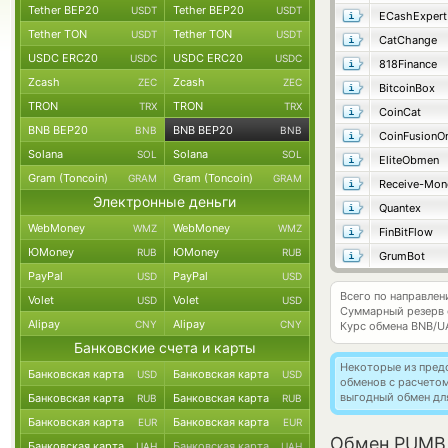
Tether BEP20
Tether BEP20
USDT
USDT
ECashExpert
Tether TON
Tether TON
USDT
USDT
CatChange
USDC ERC20
USDC ERC20
USDC
USDC
818Finance
Zcash
Zcash
ZEC
ZEC
BitcoinBox
TRON
TRON
TRX
TRX
CoinCat
BNB BEP20
BNB BEP20
BNB
BNB
CoinFusionO
Solana
Solana
SOL
SOL
EliteObmen
Gram (Toncoin)
Gram (Toncoin)
GRAM
GRAM
Receive-Mon
Электронные деньги
Quantex
WebMoney
WebMoney
WMZ
WMZ
FinBitFlow
ЮMoney
ЮMoney
RUB
RUB
GrumBot
PayPal
PayPal
USD
USD
Всего по направл
Volet
Volet
USD
USD
Суммарный резерв
Alipay
Alipay
CNY
CNY
Курс обмена
BNB/U
Банковские счета и карты
Некоторые из пред
Банковская карта
Банковская карта
USD
USD
обменов с расчето
выгодный обмен дл
Банковская карта
Банковская карта
RUB
RUB
Банковская карта
Банковская карта
EUR
EUR
Обмен PUMB 
Банковская карта
Банковская карта
UAH
UAH