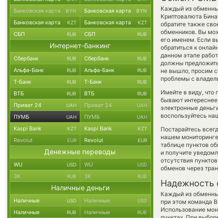
Каждый из обменных
Банковская карта
Банковская карта
BYN
BYN
Криптовалюта Бина
Банковская карта
Банковская карта
KZT
KZT
обратите также сво
обменников. Вы мож
СБП
СБП
RUB
RUB
его именем. Если в
Интернет-банкинг
обратиться к онлай
данном этапе рабо
Сбербанк
Сбербанк
RUB
RUB
должны предложить 
Альфа-Банк
Альфа-Банк
RUB
RUB
не вышло, просим 
проблемы с владель
Т-Банк
Т-Банк
RUB
RUB
Имейте в виду, что
ВТБ
ВТБ
RUB
RUB
бывают интереснее,
Приват 24
Приват 24
UAH
UAH
электронные деньги
воспользуйтесь наш
ПУМБ
ПУМБ
UAH
UAH
Kaspi Bank
Kaspi Bank
KZT
KZT
Постарайтесь всег
нашем мониторинге
Revolut
Revolut
EUR
EUR
таблице пунктов об
Денежные переводы
и получите уведомл
отсутствия пункто
WU
WU
USD
USD
обменов через тра
ЗК
ЗК
RUB
RUB
Надежность 
Наличные деньги
Каждый из обменны
Наличные
Наличные
USD
USD
при этом команда 
Использование мон
Наличные
Наличные
RUB
RUB
пунктах. При выбор