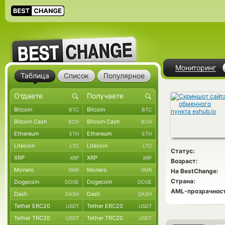
Мониторинг
Таблица
Список
Популярное
Bitcoin
Bitcoin
BTC
BTC
Bitcoin Cash
Bitcoin Cash
BCH
BCH
Ethereum
Ethereum
ETH
ETH
Litecoin
Litecoin
LTC
LTC
Статус:
XRP
XRP
XRP
XRP
Возраст:
Monero
Monero
XMR
XMR
На BestChange:
Страна:
Dogecoin
Dogecoin
DOGE
DOGE
AML-прозрачност
Dash
Dash
DASH
DASH
Tether ERC20
Tether ERC20
USDT
USDT
Tether TRC20
Tether TRC20
USDT
USDT