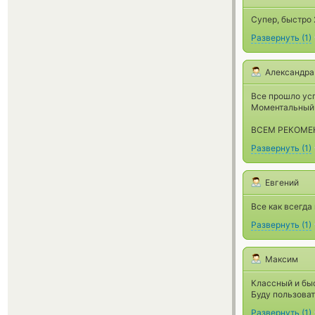
Супер, быстро 
Развернуть
(
1
)
Александра
Все прошло ус
Моментальный 
ВСЕМ РЕКОМЕ
Развернуть
(
1
)
Евгений
Все как всегда
Развернуть
(
1
)
Максим
Классный и бы
Буду пользоват
Развернуть
(
1
)