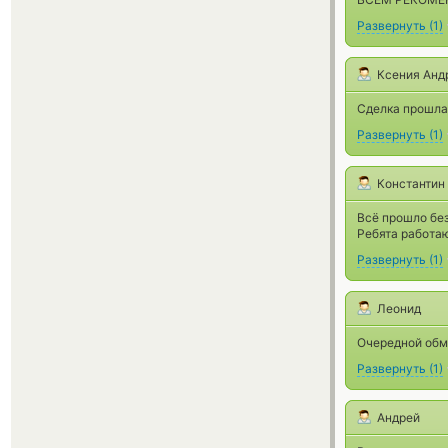
Развернуть
(
1
)
Ксения Анд
Сделка прошла
Развернуть
(
1
)
Константин
Всё прошло без
Ребята работаю
Развернуть
(
1
)
Леонид
Очередной обме
Развернуть
(
1
)
Андрей