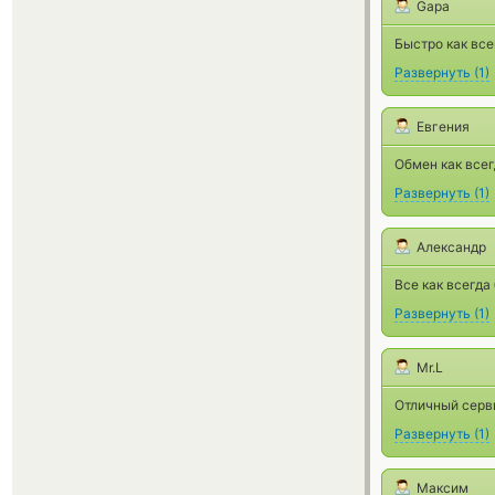
Gapa
Быстро как все
Развернуть
(
1
)
Евгения
Обмен как всег
Развернуть
(
1
)
Александр
Все как всегда
Развернуть
(
1
)
Mr.L
Отличный серв
Развернуть
(
1
)
Максим