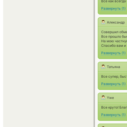
Все как всегда
Развернуть
(
1
)
Александр
Совершил обме
Все прошло быс
На мою частну
Спасибо вам и 
Развернуть
(
1
)
Татьяна
Все супер, быс
Развернуть
(
1
)
Ywe
Все круто! Бла
Развернуть
(
1
)