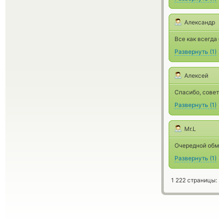
Александр
Все как всегда
Развернуть
(
1
)
Алексей
Спасибо, сове
Развернуть
(
1
)
Mr.L
Очередной обм
Развернуть
(
1
)
1 222 страницы: