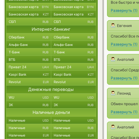
Все быстро и ч
Банковская карта
Банковская карта
BYN
BYN
Развернуть
(
1
)
Банковская карта
Банковская карта
KZT
KZT
СБП
СБП
RUB
RUB
Евгения
Интернет-банкинг
Спасибо! Все п
Сбербанк
Сбербанк
RUB
RUB
Развернуть
(
1
)
Альфа-Банк
Альфа-Банк
RUB
RUB
Т-Банк
Т-Банк
RUB
RUB
Анатолий
ВТБ
ВТБ
RUB
RUB
Приват 24
Приват 24
UAH
UAH
Спасибо! Сред
Kaspi Bank
Kaspi Bank
KZT
KZT
Развернуть
(
1
)
Revolut
Revolut
EUR
EUR
Денежные переводы
Леонид
WU
WU
USD
USD
Обмен прошел о
ЗК
ЗК
RUB
RUB
Наличные деньги
Развернуть
(
1
)
Наличные
Наличные
USD
USD
Анатолий
Наличные
Наличные
RUB
RUB
Наличные
Наличные
EUR
EUR
Спасибо! Все п