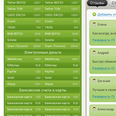
Отзывы
Ст
Tether BEP20
Tether BEP20
USDT
USDT
Tether TON
Tether TON
USDT
USDT
Добавить о
USDC ERC20
USDC ERC20
USDC
USDC
Zcash
Zcash
ZEC
ZEC
Елена
TRON
TRON
TRX
TRX
Как всегда, в
BNB BEP20
BNB BEP20
BNB
BNB
Solana
Solana
Развернуть
(
1
)
SOL
SOL
Gram (Toncoin)
Gram (Toncoin)
GRAM
GRAM
Электронные деньги
Андрей
WebMoney
WebMoney
WMZ
WMZ
Быстро обменял
ЮMoney
ЮMoney
RUB
RUB
Развернуть
(
1
)
PayPal
PayPal
USD
USD
Volet
Volet
USD
USD
Евгений
Alipay
Alipay
CNY
CNY
Банковские счета и карты
Лучшие в своем
Развернуть
(
1
)
Банковская карта
Банковская карта
USD
USD
Банковская карта
Банковская карта
RUB
RUB
Александр
Банковская карта
Банковская карта
EUR
EUR
Банковская карта
Банковская карта
UAH
UAH