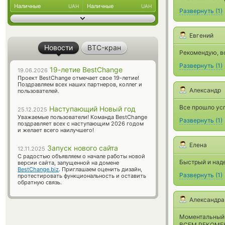
Наличные
Наличные
UAH
UAH
Развернуть
(
1
)
Евгений
Новости
BTC-кран
Рекомендую, вс
Развернуть
(
1
)
19-летие BestChange
19.06.2026
Проект BestChange отмечает свое 19-летие!
Поздравляем всех наших партнеров, коллег и
Александр
пользователей.
Все прошло усп
Наступающий Новый год
25.12.2025
Уважаемые пользователи! Команда BestChange
Развернуть
(
1
)
поздравляет всех с наступающим 2026 годом
и желает всего наилучшего!
Елена
Запуск нового сайта
12.11.2025
С радостью объявляем о начале работы новой
Быстрый и над
версии сайта, запущенной на домене
BestChange.biz
. Приглашаем оценить дизайн,
Развернуть
(
1
)
протестировать функциональность и оставить
обратную связь.
Александра
Моментальный 
ВСЕМ РЕКОМЕ