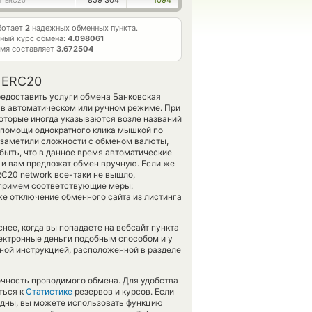
859 304
1094
T ERC20
ботает
2
надежных обменных пункта.
ный курс обмена:
4.098061
емя составляет
3.672504
T ERC20
предоставить услуги обмена Банковская
 в автоматическом или ручном режиме. При
которые иногда указываются возле названий
 помощи однократного клика мышкой по
и заметили сложности с обменом валюты,
быть, что в данное время автоматические
и вам предложат обмен вручную. Если же
 ERC20 network все-таки не вышло,
 примем соответствующие меры:
же отключение обменного сайта из листинга
ее, когда вы попадаете на вебсайт пункта
лектронные деньги подобным способом и у
ной инструкцией, расположенной в разделе
точность проводимого обмена. Для удобства
ться к
Статистике
резервов и курсов. Если
одны, вы можете использовать функцию