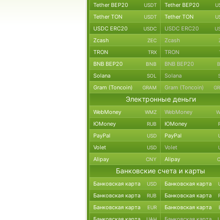
Tether BEP20
Tether BEP20
USDT
U
Tether TON
Tether TON
USDT
U
USDC ERC20
USDC ERC20
USDC
U
Zcash
Zcash
ZEC
TRON
TRON
TRX
BNB BEP20
BNB BEP20
BNB
Solana
Solana
SOL
Gram (Toncoin)
Gram (Toncoin)
GRAM
G
Электронные деньги
WebMoney
WebMoney
WMZ
W
ЮMoney
ЮMoney
RUB
PayPal
PayPal
USD
Volet
Volet
USD
Alipay
Alipay
CNY
Банковские счета и карты
Банковская карта
Банковская карта
USD
Банковская карта
Банковская карта
RUB
Банковская карта
Банковская карта
EUR
Банковская карта
Банковская карта
UAH