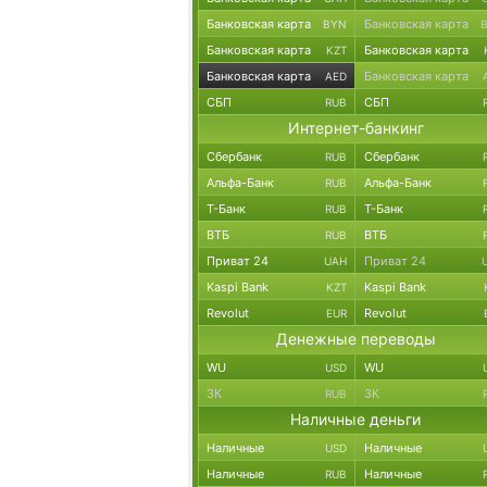
Банковская карта
Банковская карта
BYN
Банковская карта
Банковская карта
KZT
Банковская карта
Банковская карта
AED
СБП
СБП
RUB
Интернет-банкинг
Сбербанк
Сбербанк
RUB
Альфа-Банк
Альфа-Банк
RUB
Т-Банк
Т-Банк
RUB
ВТБ
ВТБ
RUB
Приват 24
Приват 24
UAH
Kaspi Bank
Kaspi Bank
KZT
Revolut
Revolut
EUR
Денежные переводы
WU
WU
USD
ЗК
ЗК
RUB
Наличные деньги
Наличные
Наличные
USD
Наличные
Наличные
RUB