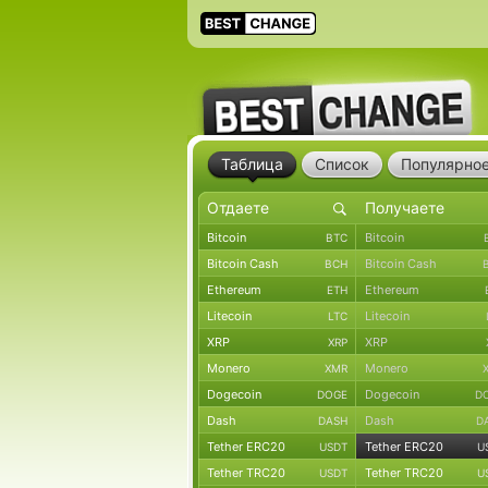
Таблица
Список
Популярно
Bitcoin
Bitcoin
BTC
Bitcoin Cash
Bitcoin Cash
BCH
Ethereum
Ethereum
ETH
Litecoin
Litecoin
LTC
XRP
XRP
XRP
Monero
Monero
XMR
Dogecoin
Dogecoin
DOGE
D
Dash
Dash
DASH
D
Tether ERC20
Tether ERC20
USDT
U
Tether TRC20
Tether TRC20
USDT
U