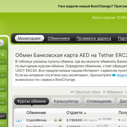
Уже видели новый BestChange? Пригла
Всего курсов:
12465
Мониторинг
Обменники
Проверка адреса
Пар
е
Обмен Банковская карта AED на Tether ERC
В таблице указаны пункты обмена, где вы можете обменять Банко
BTC
по выгодным курсам обмена. Определяя обменник, стоит обращат
BCH
USDT ERC20. Все предлагаемые нашим Интернет-сервисом пункт
Если вы впервые посетили наш мониторинг, просмотрите
видео
ETH
возможностях сервиса BestChange.
LTC
XRP
Обратный обмен
Избранное
XMR
Курсы обмена
Калькулятор
Оповещение
Дво
OGE
ASH
Обменник
Отдаете
Пол
▲
SDT
от 10 000
CryptoWolves
3.730000
1
AED Карта
USD
SDT
от 2 415