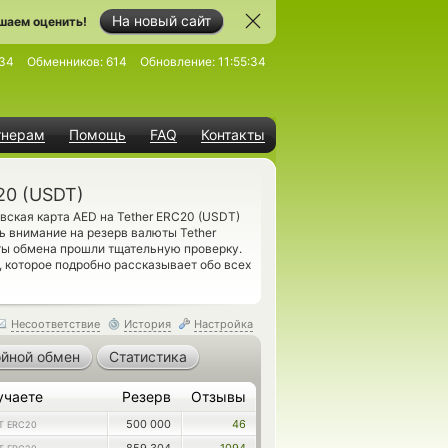
На новый сайт
шаем оценить!
34
Обменников:
614
Обновление:
11:55:34
тнерам
Помощь
FAQ
Контакты
20 (USDT)
вская карта AED на Tether ERC20 (USDT)
ь внимание на резерв валюты Tether
ы обмена прошли тщательную проверку.
, которое подробно рассказывает обо всех
Несоответствие
История
Настройка
йной обмен
Статистика
учаете
Резерв
Отзывы
500 000
46
T ERC20