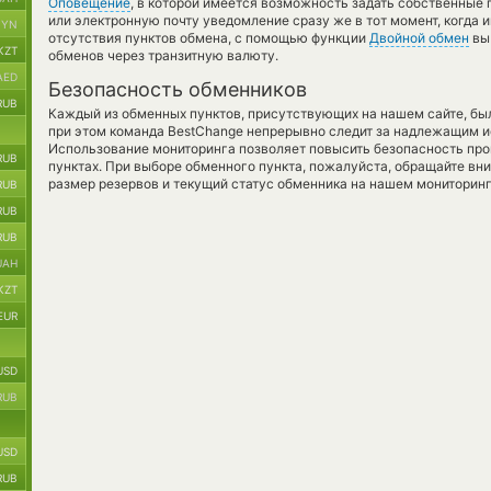
Оповещение
, в которой имеется возможность задать собственные 
или электронную почту уведомление сразу же в тот момент, когда 
BYN
отсутствия пунктов обмена, с помощью функции
Двойной обмен
вы
KZT
обменов через транзитную валюту.
AED
Безопасность обменников
RUB
Каждый из обменных пунктов, присутствующих на нашем сайте, бы
при этом команда BestChange непрерывно следит за надлежащим и
Использование мониторинга позволяет повысить безопасность пр
RUB
пунктах. При выборе обменного пункта, пожалуйста, обращайте вн
размер резервов и текущий статус обменника на нашем мониторинг
RUB
RUB
RUB
UAH
KZT
EUR
USD
RUB
USD
RUB