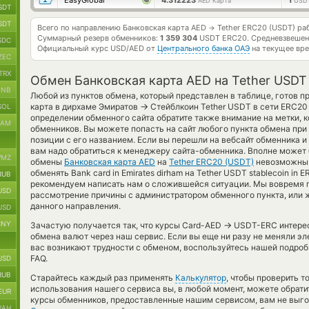
EasyGlobal
4.312223
1
AED Карта
USD
SDT
SDT
Всего по направлению Банковская карта AED
Tether ERC20 (USDT) ра
→
Суммарный резерв обменников:
1 359 304
USDT ERC20.
Средневзвешен
SDC
Официальный курс
USD/AED
от
Центрального банка ОАЭ
на текущее вр
ZEC
TRX
Обмен Банковская карта AED на Tether USD
BNB
Любой из пунктов обмена, который представлен в таблице, готов 
→
карта в дирхаме Эмиратов
Стейблкоин Tether USDT в сети ERC20
SOL
определении обменного сайта обратите также внимание на метки, 
RAM
обменников. Вы можете попасть на сайт любого пункта обмена при
позиции с его названием. Если вы перешли на вебсайт обменника 
вам надо обратиться к менеджеру сайта-обменника. Вполне может 
MZ
обмены
Банковская карта AED
на
Tether ERC20 (USDT)
невозможны 
обменять Bank card in Emirates dirham на Tether USDT stablecoin in
RUB
рекомендуем написать нам о сложившейся ситуации. Мы вовремя
USD
рассмотрение причины с администратором обменного пункта, или 
данного направления.
USD
CNY
→
Зачастую получается так, что курсы Card-AED
USDT-ERC интересн
обмена валют через наш сервис. Если вы еще ни разу не меняли э
вас возникают трудности с обменом, воспользуйтесь нашей подроб
FAQ.
USD
RUB
Старайтесь каждый раз применять
Калькулятор
, чтобы проверить 
использования нашего сервиса вы, в любой момент, можете обрати
EUR
курсы обменников, предоставленные нашим сервисом, вам не выг
UAH