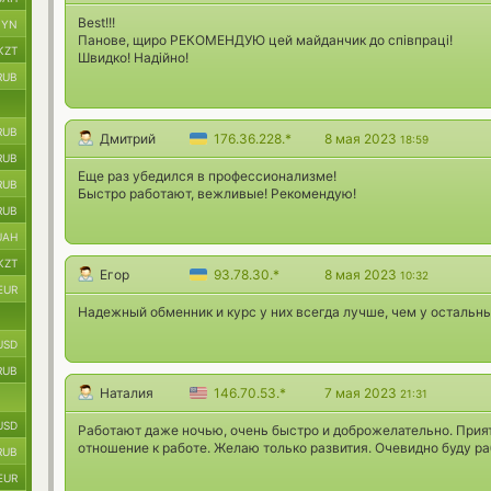
Best!!!
BYN
Панове, щиро РЕКОМЕНДУЮ цей майданчик до співпраці!
KZT
Швидко! Надійно!
RUB
RUB
Дмитрий
176.36.228.*
8 мая 2023
18:59
RUB
Еще раз убедился в профессионализме!
RUB
Быстро работают, вежливые! Рекомендую!
RUB
UAH
KZT
Егор
93.78.30.*
8 мая 2023
10:32
EUR
Надежный обменник и курс у них всегда лучше, чем у остальны
USD
RUB
Наталия
146.70.53.*
7 мая 2023
21:31
USD
Работают даже ночью, очень быстро и доброжелательно. Приятн
отношение к работе. Желаю только развития. Очевидно буду ра
RUB
EUR