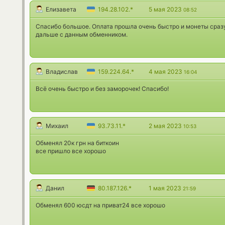
Елизавета
194.28.102.*
5 мая 2023
08:52
Спасибо большое. Оплата прошла очень быстро и монеты сразу 
дальше с данным обменником.
Владислав
159.224.64.*
4 мая 2023
16:04
Всё очень быстро и без заморочек! Спасибо!
Михаил
93.73.11.*
2 мая 2023
10:53
Обменял 20к грн на биткоин
все пришло все хорошо
Данил
80.187.126.*
1 мая 2023
21:59
Обменял 600 юсдт на приват24 все хорошо