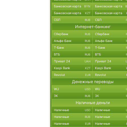
Банковская карта
Банковская карта
BYN
Банковская карта
Банковская карта
KZT
СБП
СБП
RUB
Интернет-банкинг
Сбербанк
Сбербанк
RUB
Альфа-Банк
Альфа-Банк
RUB
Т-Банк
Т-Банк
RUB
ВТБ
ВТБ
RUB
Приват 24
Приват 24
UAH
Kaspi Bank
Kaspi Bank
KZT
Revolut
Revolut
EUR
Денежные переводы
WU
WU
USD
ЗК
ЗК
RUB
Наличные деньги
Наличные
Наличные
USD
Наличные
Наличные
RUB
Наличные
Наличные
EUR