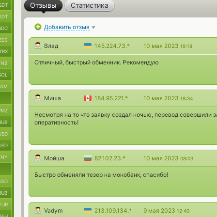
Отзывы
Статистика
SDT
SDT
Добавить отзыв
SDC
ZEC
Влад
145.224.73.*
10 мая 2023
19:18
TRX
Отличный, быстрый обменник. Рекомендую
BNB
SOL
RAM
Миша
184.95.221.*
10 мая 2023
18:34
MZ
Несмотря на то что заявку создал ночью, перевод совершили з
оперативность!
RUB
USD
USD
CNY
Мойша
82.102.23.*
10 мая 2023
08:03
Быстро обменяли тезер на монобанк, спасибо!
USD
RUB
EUR
Vadym
213.109.134.*
9 мая 2023
12:40
UAH