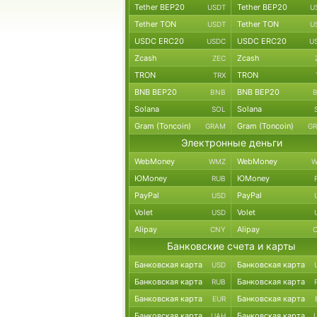
Tether BEP20
Tether BEP20
USDT
U
Tether TON
Tether TON
USDT
U
USDC ERC20
USDC ERC20
USDC
U
Zcash
Zcash
ZEC
TRON
TRON
TRX
BNB BEP20
BNB BEP20
BNB
Solana
Solana
SOL
Gram (Toncoin)
Gram (Toncoin)
GRAM
G
Электронные деньги
WebMoney
WebMoney
WMZ
W
ЮMoney
ЮMoney
RUB
PayPal
PayPal
USD
Volet
Volet
USD
Alipay
Alipay
CNY
Банковские счета и карты
Банковская карта
Банковская карта
USD
Банковская карта
Банковская карта
RUB
Банковская карта
Банковская карта
EUR
Банковская карта
Банковская карта
UAH