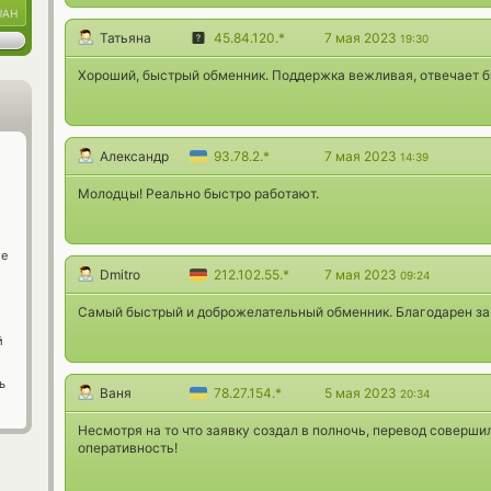
UAH
Татьяна
45.84.120.*
7 мая 2023
19:30
Хороший, быстрый обменник. Поддержка вежливая, отвечает б
Александр
93.78.2.*
7 мая 2023
14:39
Молодцы! Реально быстро работают.
ge
Dmitro
212.102.55.*
7 мая 2023
09:24
Самый быстрый и доброжелательный обменник. Благодарен за
й
ь
Ваня
78.27.154.*
5 мая 2023
20:34
Несмотря на то что заявку создал в полночь, перевод совершил
оперативность!