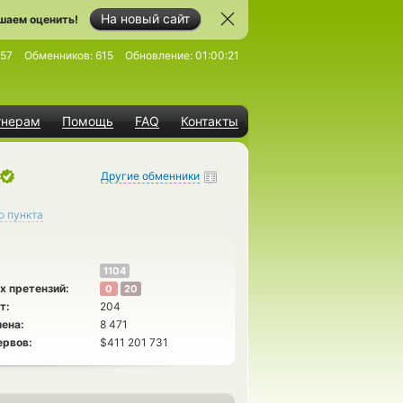
На новый сайт
шаем оценить!
57
Обменников:
615
Обновление:
01:00:21
тнерам
Помощь
FAQ
Контакты
Другие обменники
о пункта
1104
х претензий:
0
20
т:
204
ена:
8 471
ервов:
$411 201 731