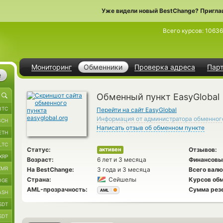
Уже видели новый BestChange? Пригла
Всего курсов:
10636
Мониторинг
Обменники
Проверка адреса
Пар
е
Обменный пункт EasyGlobal
BTC
Перейти на сайт EasyGlobal
Информация от администратора обменног
BCH
Написать отзыв об обменном пункте
ETH
LTC
Статус:
Отзывов:
активен
XRP
Возраст:
6 лет и 3 месяца
Финансовы
XMR
На BestChange:
3 года и 3 месяца
Всего валю
Страна:
Сейшелы
Курсов обм
OGE
AML-прозрачность:
Сумма рез
AML
ASH
SDT
SDT