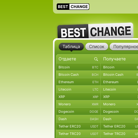
Таблица
Список
Популярно
Bitcoin
Bitcoin
BTC
Bitcoin Cash
Bitcoin Cash
BCH
Ethereum
Ethereum
ETH
Litecoin
Litecoin
LTC
XRP
XRP
XRP
Monero
Monero
XMR
Dogecoin
Dogecoin
DOGE
D
Dash
Dash
DASH
D
Tether ERC20
Tether ERC20
USDT
U
Tether TRC20
Tether TRC20
USDT
U