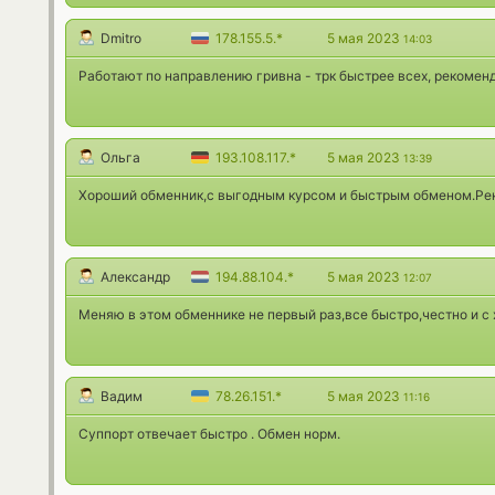
Dmitro
178.155.5.*
5 мая 2023
14:03
Работают по направлению гривна - трк быстрее всех, рекомен
Ольга
193.108.117.*
5 мая 2023
13:39
Хороший обменник,с выгодным курсом и быстрым обменом.Р
Александр
194.88.104.*
5 мая 2023
12:07
Меняю в этом обменнике не первый раз,все быстро,честно и 
Вадим
78.26.151.*
5 мая 2023
11:16
Суппорт отвечает быстро . Обмен норм.