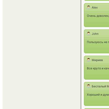
Alex
Очень доволен,
John
Пользуюсь не п
Мириев
Все круто и ка
Беспалый М
Хороший и дум