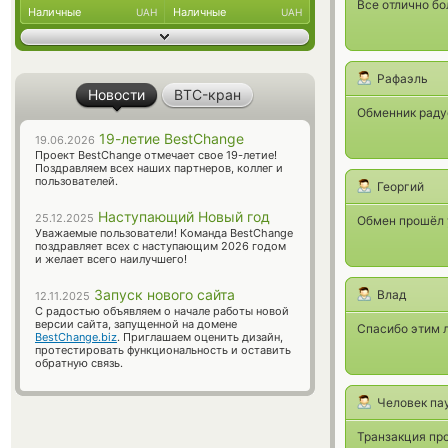
Все отлично бо
Наличные
Наличные
UAH
UAH
Рафаэль
Новости
BTC-кран
Обменник раду
19-летие BestChange
19.06.2026
Проект BestChange отмечает свое 19-летие!
Поздравляем всех наших партнеров, коллег и
пользователей.
Георгий
Наступающий Новый год
25.12.2025
Обмен прошёл 
Уважаемые пользователи! Команда BestChange
поздравляет всех с наступающим 2026 годом
и желает всего наилучшего!
Запуск нового сайта
Влад
12.11.2025
С радостью объявляем о начале работы новой
версии сайта, запущенной на домене
Спасибо этим л
BestChange.biz
. Приглашаем оценить дизайн,
протестировать функциональность и оставить
обратную связь.
Человек па
Транзакция про