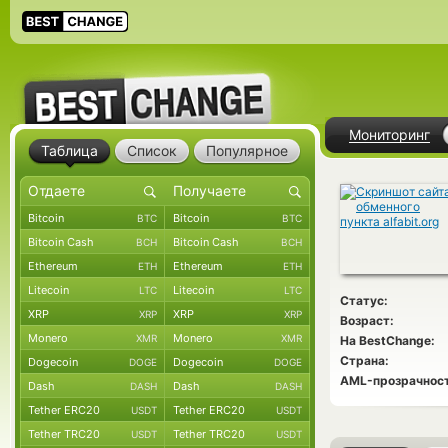
Мониторинг
Таблица
Список
Популярное
Bitcoin
Bitcoin
BTC
BTC
Bitcoin Cash
Bitcoin Cash
BCH
BCH
Ethereum
Ethereum
ETH
ETH
Litecoin
Litecoin
LTC
LTC
Статус:
XRP
XRP
XRP
XRP
Возраст:
Monero
Monero
XMR
XMR
На BestChange:
Страна:
Dogecoin
Dogecoin
DOGE
DOGE
AML-прозрачност
Dash
Dash
DASH
DASH
Tether ERC20
Tether ERC20
USDT
USDT
Tether TRC20
Tether TRC20
USDT
USDT