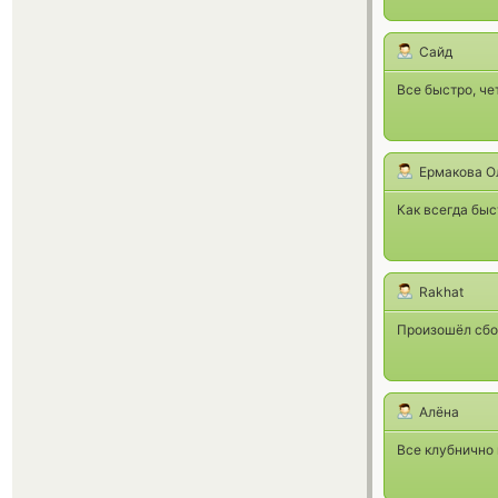
Сайд
Все быстро, че
Ермакова О
Как всегда быс
Rakhat
Произошёл сбой
Алёна
Все клубнично 