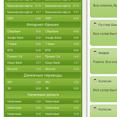
Все отлично, б
Банковская карта
Банковская карта
BYN
BYN
Банковская карта
Банковская карта
KZT
KZT
СБП
СБП
RUB
RUB
Интернет-банкинг
Рустам Шо
Сбербанк
Сбербанк
RUB
RUB
Все супер быст
Альфа-Банк
Альфа-Банк
RUB
RUB
Т-Банк
Т-Банк
RUB
RUB
ВТБ
ВТБ
RUB
RUB
Мифей
Приват 24
Приват 24
UAH
UAH
Ракета. Все оч
Kaspi Bank
Kaspi Bank
KZT
KZT
Revolut
Revolut
EUR
EUR
Денежные переводы
Колясик
WU
WU
USD
USD
ЗК
ЗК
RUB
RUB
Всё супер быст
Наличные деньги
Наличные
Наличные
USD
USD
Наличные
Наличные
RUB
RUB
Колясик
Наличные
Наличные
EUR
EUR