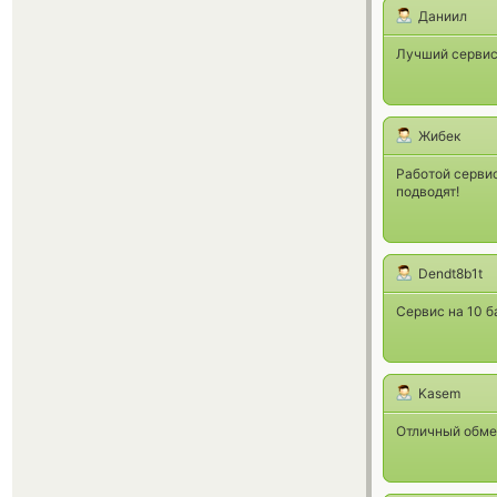
Даниил
Лучший сервис
Жибек
Работой серви
подводят!
Dendt8b1t
Сервис на 10 б
Kasem
Отличный обме