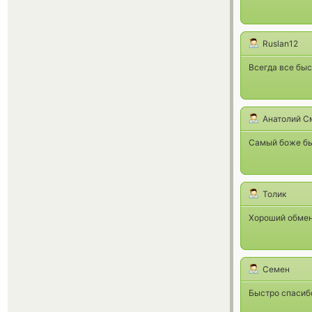
Ruslan12
Всегда все быс
Анатолий С
Самый боже бы
Толик
Хороший обмен
Семен
Быстро спасиб