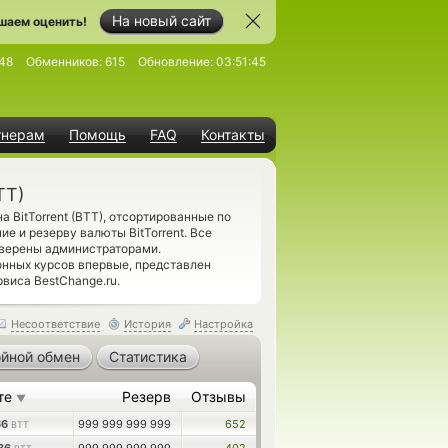
На новый сайт
шаем оценить!
48
Обменников:
615
Обновление:
03:51:45
тнерам
Помощь
FAQ
Контакты
TT)
 BitTorrent (BTT), отсортированные по
е и резерву валюты BitTorrent. Все
оверены администраторами.
онных курсов впервые, представлен
виса BestChange.ru.
Несоответствие
История
Настройка
йной обмен
Статистика
те
Резерв
Отзывы
▼
66
999 999 999 999
652
BTT