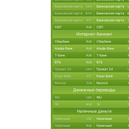
Банковская карта
Банковская карта
UAH
Банковская карта
Банковская карта
BYN
Банковская карта
Банковская карта
KZT
СБП
СБП
RUB
Интернет-банкинг
Сбербанк
Сбербанк
RUB
Альфа-Банк
Альфа-Банк
RUB
Т-Банк
Т-Банк
RUB
ВТБ
ВТБ
RUB
Приват 24
Приват 24
UAH
Kaspi Bank
Kaspi Bank
KZT
Revolut
Revolut
EUR
Денежные переводы
WU
WU
USD
ЗК
ЗК
RUB
Наличные деньги
Наличные
Наличные
USD
Наличные
Наличные
RUB