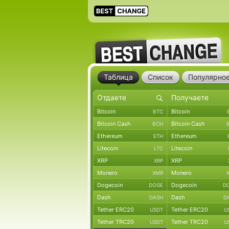
Таблица
Список
Популярно
Bitcoin
Bitcoin
BTC
Bitcoin Cash
Bitcoin Cash
BCH
Ethereum
Ethereum
ETH
Litecoin
Litecoin
LTC
XRP
XRP
XRP
Monero
Monero
XMR
Dogecoin
Dogecoin
DOGE
D
Dash
Dash
DASH
D
Tether ERC20
Tether ERC20
USDT
U
Tether TRC20
Tether TRC20
USDT
U