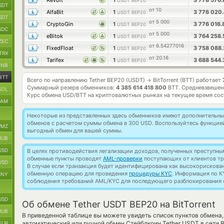
Revbit
1
3 778 576
USDT BEP20
SDT
от 10
AlfaBit
1
3 776 020
USDT BEP20
SDT
от 5 000
CryptoGin
1
3 776 016
USDT BEP20
SDC
от 5 000
eBitok
1
3 764 258
USDT BEP20
ZEC
от 6.54277016
FixedFloat
1
3 758 088
USDT BEP20
TRX
от 20.16
Tarifex
1
3 688 544
USDT BEP20
BNB
BTT
Всего по направлению Tether BEP20 (USDT)
BitTorrent (BTT) работает
→
Суммарный резерв обменников:
4 385 614 418 800
BTT.
Средневзвешен
SOL
Курс обмена
USD/BTT
на криптовалютных рынках на текущее время со
RAM
Некоторые из представленных здесь обменников имеют дополнительные
обменов с расчетом суммы обмена в 300 USD. Воспользуйтесь функци
MZ
выгодный обмен для вашей суммы.
RUB
USD
В целях противодействия легализации доходов, полученных преступны
обменные пункты проводят
AML-проверки
поступающих от клиентов тр
USD
В случае если транзакция будет идентифицирована как высокорискова
обменную операцию для проведения
процедуры KYC
. Информация по K
CNY
соблюдения требований AML/KYC для последующего разблокирования с
USD
Об обмене Tether USDT BEP20 на BitTorrent
RUB
В приведенной таблице вы можете увидеть список пунктов обмена,
автоматический или ручной обмен Стейблкоин Tether USDT в сети 
EUR