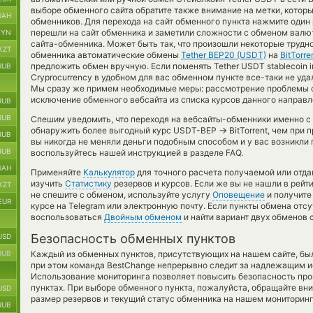
выборе обменного сайта обратите также внимание на метки, котор
UAH
обменников. Для перехода на сайт обменного пункта нажмите один
перешли на сайт обменника и заметили сложности с обменом валют
BYN
сайта-обменника. Может быть так, что произошли некоторые трудно
KZT
обменника автоматические обмены
Tether BEP20 (USDT)
на
BitTorre
предложить обмен вручную. Если поменять Tether USDT stablecoin in
RUB
Cryprocurrency в удобном для вас обменном пункте все-таки не уда
Мы сразу же примем необходимые меры: рассмотрение проблемы с
исключение обменного вебсайта из списка курсов данного направл
RUB
RUB
Спешим уведомить, что переходя на вебсайты-обменники именно с
→
обнаружить более выгодный курс USDT-BEP
BitTorrent, чем при
RUB
вы никогда не меняли деньги подобным способом и у вас возникли
RUB
воспользуйтесь нашей инструкцией в разделе FAQ.
UAH
Применяйте
Калькулятор
для точного расчета получаемой или отд
изучить
Статистику
резервов и курсов. Если же вы не нашли в рейт
KZT
не спешите с обменом, используйте услугу
Оповещение
и получите
EUR
курсе на Telegram или электронную почту. Если пункты обмена отс
воспользоваться
Двойным обменом
и найти вариант двух обменов
Безопасность обменных пунктов
USD
RUB
Каждый из обменных пунктов, присутствующих на нашем сайте, бы
при этом команда BestChange непрерывно следит за надлежащим и
Использование мониторинга позволяет повысить безопасность пр
пунктах. При выборе обменного пункта, пожалуйста, обращайте вн
USD
размер резервов и текущий статус обменника на нашем мониторинг
RUB