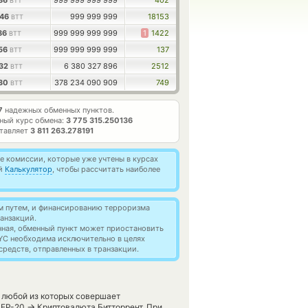
.86
999 999 999 999
402
BTT
.46
999 999 999
18153
BTT
.86
999 999 999 999
1
1422
BTT
.56
999 999 999 999
137
BTT
.32
6 380 327 896
2512
BTT
.30
378 234 090 909
749
BTT
7
надежных обменных пунктов.
ный курс обмена:
3 775 315.250136
ставляет
3 811 263.278191
 комиссии, которые уже учтены в курсах
ей
Калькулятор
, чтобы рассчитать наиболее
м путем, и финансированию терроризма
анзакций.
нная, обменный пункт может приостановить
YC необходима исключительно в целях
редств, отправленных в транзакции.
 любой из которых совершает
→
BEP-20
Криптовалюта Битторрент. При