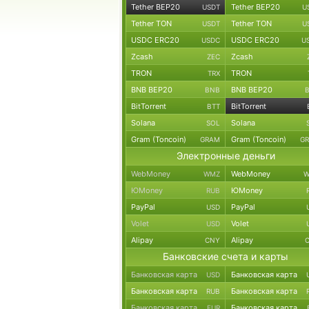
Tether BEP20
Tether BEP20
USDT
U
Tether TON
Tether TON
USDT
U
USDC ERC20
USDC ERC20
USDC
U
Zcash
Zcash
ZEC
TRON
TRON
TRX
BNB BEP20
BNB BEP20
BNB
BitTorrent
BitTorrent
BTT
Solana
Solana
SOL
Gram (Toncoin)
Gram (Toncoin)
GRAM
G
Электронные деньги
WebMoney
WebMoney
WMZ
W
ЮMoney
ЮMoney
RUB
PayPal
PayPal
USD
Volet
Volet
USD
Alipay
Alipay
CNY
Банковские счета и карты
Банковская карта
Банковская карта
USD
Банковская карта
Банковская карта
RUB
Банковская карта
Банковская карта
EUR