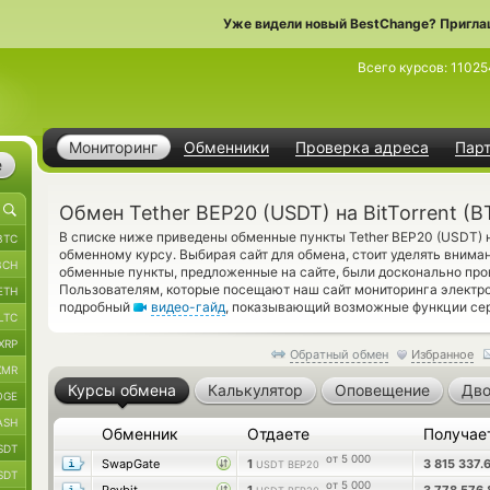
Уже видели новый BestChange? Пригла
Всего курсов:
11025
Мониторинг
Обменники
Проверка адреса
Пар
е
Обмен Tether BEP20 (USDT) на BitTorrent (B
В списке ниже приведены обменные пункты Tether BEP20 (USDT) на
BTC
обменному курсу. Выбирая сайт для обмена, стоит уделять внимани
BCH
обменные пункты, предложенные на сайте, были досконально пр
Пользователям, которые посещают наш сайт мониторинга электр
ETH
подробный
видео-гайд
, показывающий возможные функции сер
LTC
XRP
Обратный обмен
Избранное
XMR
Курсы обмена
Калькулятор
Оповещение
Дво
OGE
ASH
Обменник
Отдаете
Получае
SDT
от 5 000
SwapGate
1
3 815 337.
USDT BEP20
SDT
от 5 000