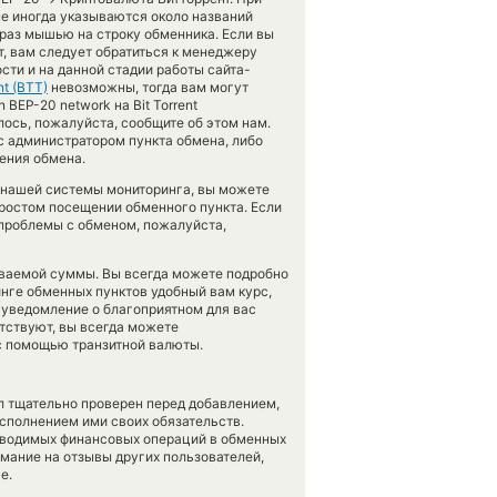
ые иногда указываются около названий
 раз мышью на строку обменника. Если вы
, вам следует обратиться к менеджеру
сти и на данной стадии работы сайта-
nt (BTT)
невозможны, тогда вам могут
 BEP-20 network на Bit Torrent
лось, пожалуйста, сообщите об этом нам.
 администратором пункта обмена, либо
ения обмена.
 нашей системы мониторинга, вы можете
 простом посещении обменного пункта. Если
 проблемы с обменом, пожалуйста,
аваемой суммы. Вы всегда можете подробно
инге обменных пунктов удобный вам курс,
 уведомление о благоприятном для вас
утствуют, вы всегда можете
 с помощью транзитной валюты.
л тщательно проверен перед добавлением,
сполнением ими своих обязательств.
оводимых финансовых операций в обменных
имание на отзывы других пользователей,
е.