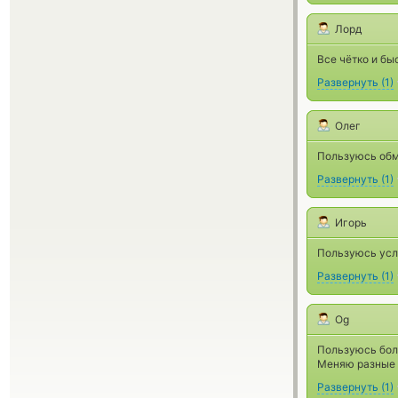
Лорд
Все чётко и бы
Развернуть
(
1
)
Олег
Пользуюсь обме
Развернуть
(
1
)
Игорь
Пользуюсь усл
Развернуть
(
1
)
Og
Пользуюсь бол
Меняю разные с
Развернуть
(
1
)