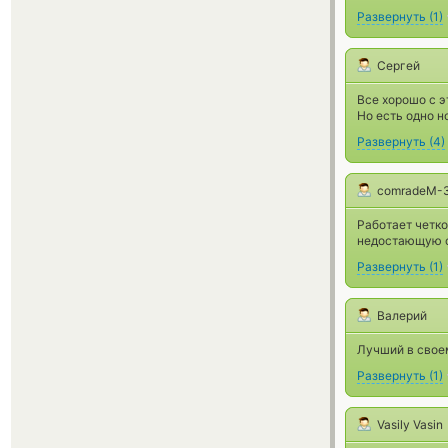
Развернуть
(
1
)
Сергей
Все хорошо с 
Но есть одно н
Развернуть
(
4
)
comradeM-
Работает четко
недостающую 
Развернуть
(
1
)
Валерий
Лучший в свое
Развернуть
(
1
)
Vasily Vasin