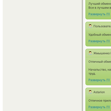
Лучший обменни
Все в лучшем в
Развернуть
(
1
)
Пользовате
Удобный обменн
Развернуть
(
1
)
Жмышенко 
Отличный обме
Начальство, на
труд.
Развернуть
(
1
)
Astarion
Отличное прило
Развернуть
(
1
)