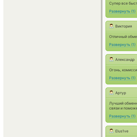
Супер все быст
Развернуть
(
1
)
Виктория
Отличный обмен
Развернуть
(
1
)
Александр
Огонь, комисс
Развернуть
(
1
)
Артур
Лучший обменни
связи и поможе
Развернуть
(
1
)
Elus1ve