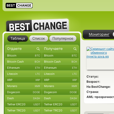
Мониторинг
Таблица
Список
Популярное
Bitcoin
Bitcoin
BTC
BTC
Bitcoin Cash
Bitcoin Cash
BCH
BCH
Ethereum
Ethereum
ETH
ETH
Litecoin
Litecoin
LTC
LTC
Статус:
XRP
XRP
XRP
XRP
Возраст:
Monero
Monero
XMR
XMR
На BestChange:
Страна:
Dogecoin
Dogecoin
DOGE
DOGE
AML-прозрачност
Dash
Dash
DASH
DASH
Tether ERC20
Tether ERC20
USDT
USDT
Tether TRC20
Tether TRC20
USDT
USDT