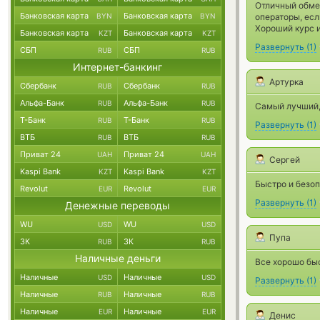
Отличный обмен
Банковская карта
Банковская карта
BYN
BYN
операторы, ес
Хороший курс 
Банковская карта
Банковская карта
KZT
KZT
Развернуть
(
1
)
СБП
СБП
RUB
RUB
Интернет-банкинг
Артурка
Сбербанк
Сбербанк
RUB
RUB
Альфа-Банк
Альфа-Банк
RUB
RUB
Самый лучший
Т-Банк
Т-Банк
RUB
RUB
Развернуть
(
1
)
ВТБ
ВТБ
RUB
RUB
Приват 24
Приват 24
UAH
UAH
Сергей
Kaspi Bank
Kaspi Bank
KZT
KZT
Быстро и безоп
Revolut
Revolut
EUR
EUR
Развернуть
(
1
)
Денежные переводы
WU
WU
USD
USD
Пупа
ЗК
ЗК
RUB
RUB
Наличные деньги
Все хорошо бы
Наличные
Наличные
USD
USD
Развернуть
(
1
)
Наличные
Наличные
RUB
RUB
Наличные
Наличные
EUR
EUR
Денис