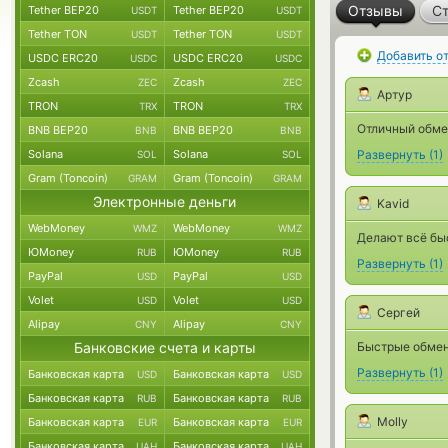
Отзывы
Ст
Tether BEP20
Tether BEP20
USDT
USDT
Tether TON
Tether TON
USDT
USDT
Добавить о
USDC ERC20
USDC ERC20
USDC
USDC
Zcash
Zcash
ZEC
ZEC
Артур
TRON
TRON
TRX
TRX
Отличный обмен
BNB BEP20
BNB BEP20
BNB
BNB
Solana
Solana
Развернуть
(
1
)
SOL
SOL
Gram (Toncoin)
Gram (Toncoin)
GRAM
GRAM
Электронные деньги
Kavid
WebMoney
WebMoney
WMZ
WMZ
Делают всё быс
ЮMoney
ЮMoney
RUB
RUB
Развернуть
(
1
)
PayPal
PayPal
USD
USD
Volet
Volet
USD
USD
Сергей
Alipay
Alipay
CNY
CNY
Банковские счета и карты
Быстрые обмен
Развернуть
(
1
)
Банковская карта
Банковская карта
USD
USD
Банковская карта
Банковская карта
RUB
RUB
Molly
Банковская карта
Банковская карта
EUR
EUR
Банковская карта
Банковская карта
UAH
UAH