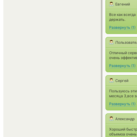
Евгений
Все как всегд
держать.
Развернуть
(
1
)
Пользовате
Отличный серви
очень эффекти
Развернуть
(
1
)
Сергей
Пользуюсь этим
месяца 3,все з
Развернуть
(
1
)
Александр
Хороший быстры
объемоа очень