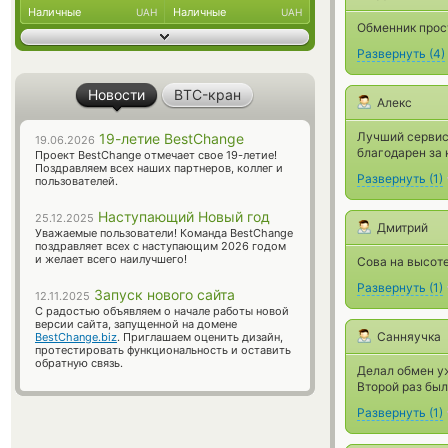
Наличные
Наличные
UAH
UAH
Обменник прост
Развернуть
(
4
)
Новости
BTC-кран
Алекс
Лучший сервис.
19-летие BestChange
19.06.2026
благодарен за 
Проект BestChange отмечает свое 19-летие!
Поздравляем всех наших партнеров, коллег и
Развернуть
(
1
)
пользователей.
Наступающий Новый год
25.12.2025
Дмитрий
Уважаемые пользователи! Команда BestChange
поздравляет всех с наступающим 2026 годом
и желает всего наилучшего!
Сова на высоте
Развернуть
(
1
)
Запуск нового сайта
12.11.2025
С радостью объявляем о начале работы новой
версии сайта, запущенной на домене
Санняучка
BestChange.biz
. Приглашаем оценить дизайн,
протестировать функциональность и оставить
обратную связь.
Делал обмен у
Второй раз был
Развернуть
(
1
)