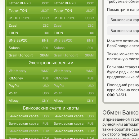
требуемые обмен
Tether BEP20
Tether BEP20
USDT
USDT
Посмотрите напр
Tether TON
Tether TON
USDT
USDT
USDC ERC20
USDC ERC20
USDC
USDC
Банковская ка
Zcash
Zcash
ZEC
ZEC
Банковская ка
TRON
TRON
TRX
TRX
BNB BEP20
BNB BEP20
BNB
BNB
Можете оставит
BestChange авто
Solana
Solana
SOL
SOL
Также можете о
Gram (Toncoin)
Gram (Toncoin)
GRAM
GRAM
платежную систе
Электронные деньги
Если вам станут
WebMoney
WebMoney
WMZ
WMZ
будем рады, есл
предложенные об
ЮMoney
ЮMoney
RUB
RUB
Последний раз к
PayPal
PayPal
USD
USD
курс обмена сос
Volet
Volet
USD
USD
000
DASH.
Alipay
Alipay
CNY
CNY
Банковские счета и карты
Обмен Банко
Банковская карта
Банковская карта
USD
USD
В приведенной табл
Банковская карта
Банковская карта
RUB
RUB
ручной или автомат
также обратите сво
Банковская карта
Банковская карта
EUR
EUR
быстрого перехода 
Банковская карта
Банковская карта
UAH
UAH