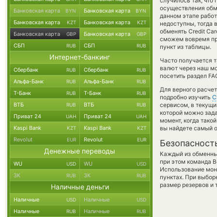
случилось так, что
осуществления обме
Банковская карта
Банковская карта
BYN
BYN
данном этапе рабо
Банковская карта
Банковская карта
KZT
KZT
недоступны, тогда 
обменять Credit Car
Банковская карта
Банковская карта
GBP
GBP
сможем вовремя пр
СБП
СБП
RUB
RUB
пункт из таблицы.
Интернет-банкинг
Часто получается т
валют через наш мо
Сбербанк
Сбербанк
RUB
RUB
посетить раздел FA
Альфа-Банк
Альфа-Банк
RUB
RUB
Для верного расчет
Т-Банк
Т-Банк
RUB
RUB
подробно изучить
С
ВТБ
ВТБ
сервисом, в текущи
RUB
RUB
которой можно зада
Приват 24
Приват 24
UAH
UAH
момент, когда тако
Kaspi Bank
Kaspi Bank
вы найдете самый о
KZT
KZT
Revolut
Revolut
EUR
EUR
Безопасност
Денежные переводы
Каждый из обменны
при этом команда 
WU
WU
USD
USD
Использование мон
ЗК
ЗК
RUB
RUB
пунктах. При выбор
размер резервов и 
Наличные деньги
Наличные
Наличные
USD
USD
Наличные
Наличные
RUB
RUB