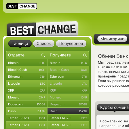
Мониторинг
Таблица
Список
Популярное
Обмен Банко
Мы представляем 
Bitcoin
Bitcoin
BTC
BTC
GBP на Dash (DAS
Bitcoin Cash
Bitcoin Cash
BCH
BCH
также внимание и
проверены предс
Ethereum
Ethereum
ETH
ETH
Если вы решили в
Litecoin
Litecoin
LTC
LTC
которое расскаже
XRP
XRP
XRP
XRP
Monero
Monero
XMR
XMR
Dogecoin
Dogecoin
DOGE
DOGE
Курсы обмена
Dash
Dash
DASH
DASH
Tether ERC20
Tether ERC20
USDT
USDT
К сожалению, на
Tether TRC20
Tether TRC20
USDT
USDT
направлением об