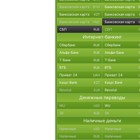
Банковская карта
Банковская карта
BYN
Банковская карта
Банковская карта
KZT
Банковская карта
Банковская карта
VND
СБП
СБП
RUB
Интернет-банкинг
Сбербанк
Сбербанк
RUB
Альфа-Банк
Альфа-Банк
RUB
Т-Банк
Т-Банк
RUB
ВТБ
ВТБ
RUB
Приват 24
Приват 24
UAH
Kaspi Bank
Kaspi Bank
KZT
Revolut
Revolut
EUR
Денежные переводы
WU
WU
USD
ЗК
ЗК
RUB
Наличные деньги
Наличные
Наличные
USD
Наличные
Наличные
RUB