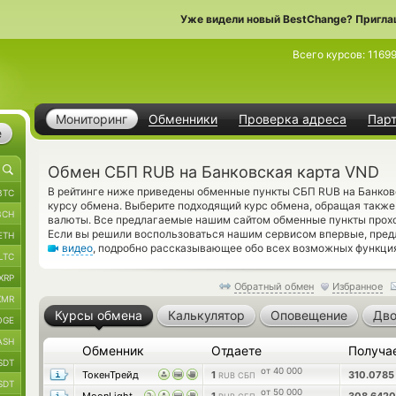
Уже видели новый BestChange? Пригла
Всего курсов:
1169
Мониторинг
Обменники
Проверка адреса
Пар
е
Обмен СБП RUB на Банковская карта VND
В рейтинге ниже приведены обменные пункты СБП RUB на Банков
BTC
курсу обмена. Выберите подходящий курс обмена, обращая также
BCH
валюты. Все предлагаемые нашим сайтом обменные пункты прохо
Если вы решили воспользоваться нашим сервисом впервые, пред
ETH
видео
, подробно рассказывающее обо всех возможных функция
LTC
XRP
Обратный обмен
Избранное
XMR
Курсы обмена
Калькулятор
Оповещение
Дво
OGE
ASH
Обменник
Отдаете
Получа
SDT
от 40 000
ТокенТрейд
1
310.078
RUB СБП
SDT
от 50 000