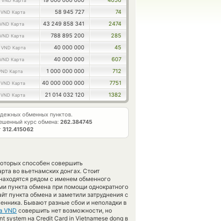
0
19 000 000 000
4056
VND Карта
2
58 945 727
74
VND Карта
43 249 858 341
2474
VND Карта
788 895 200
285
VND Карта
9
40 000 000
45
VND Карта
40 000 000
607
VND Карта
1 000 000 000
712
VND Карта
4
40 000 000 000
7751
VND Карта
2
21 014 032 120
1382
VND Карта
дежных обменных пунктов.
ешенный курс обмена:
262.384745
т
312.415062
которых способен совершить
рта во вьетнамских донгах. Стоит
 находятся рядом с именем обменного
ами пункта обмена при помощи однократного
айт пункта обмена и заметили затруднения с
менника. Бывают разные сбои и неполадки в
та VND
совершить нет возможности, но
system на Credit Card in Vietnamese dong в