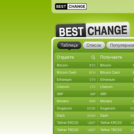
Таблица
Список
Популярно
Bitcoin
Bitcoin
BTC
Bitcoin Cash
Bitcoin Cash
BCH
Ethereum
Ethereum
ETH
Litecoin
Litecoin
LTC
XRP
XRP
XRP
Monero
Monero
XMR
Dogecoin
Dogecoin
DOGE
D
Dash
Dash
DASH
D
Tether ERC20
Tether ERC20
USDT
U
Tether TRC20
Tether TRC20
USDT
U