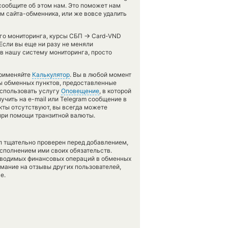
сообщите об этом нам. Это поможет нам
 сайта-обменника, или же вовсе удалить
→
его мониторинга, курсы СБП
Card-VND
Если вы еще ни разу не меняли
в нашу систему мониторинга, просто
применяйте
Калькулятор
. Вы в любой момент
сы обменных пунктов, предоставленные
использовать услугу
Оповещение
, в которой
чить на e-mail или Telegram сообщение в
кты отсутствуют, вы всегда можете
при помощи транзитной валюты.
л тщательно проверен перед добавлением,
сполнением ими своих обязательств.
оводимых финансовых операций в обменных
имание на отзывы других пользователей,
е.