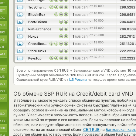
MoonLight
1
308.642
RUB СБП
SDT
от 10 000
TroyChange
1
299.528
RUB СБП
SDT
от 10 000
BitcoinBox
1
296.6481
RUB СБП
SDC
от 10 000
ВсемОбмен
1
296.6481
RUB СБП
ZEC
от 15 000
Rim-Exchange
1
286.036
RUB СБП
TRX
от 25 000
Искра
1
282.7912
RUB СБП
BNB
от 15 000
GhostRocket
1
251.1326
RUB СБП
SOL
от 15 000
StoreBucks
1
222.222
RUB СБП
RAM
от 32 319
KeysTop
1
222.222
RUB СБП
MZ
Всего по направлению СБП RUB
Банковская карта VND работает
10
на
→
Суммарный резерв обменников:
126 658 730 318
VND Карта.
Средневзв
RUB
Официальный курс
RUB/VND
от
ЦБ России
на текущее время составляе
USD
USD
Об обмене SBP RUR на Credit/debit card VND
CNY
В таблице вы можете увидеть список обменных пунктов, любой из 
→
автоматический или ручной обмен Система быстрых платежей
Ка
обращать особое внимание на специальные метки, которые иногда
USD
пункта. У вас имеется возможность попасть на сайт выбранного в
клика мышкой по строке с его названием. Если вы перешли на вебс
RUB
обменом, вам следует обратиться к онлайн-консультанту сайта-об
EUR
системе, когда автоматический обмен
СБП RUB
на
Банковская кар
доступен обмен валют вручную. Если произвести обмен Fast payment 
UAH