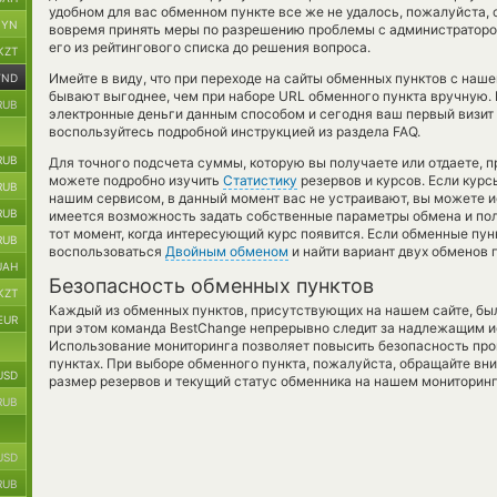
удобном для вас обменном пункте все же не удалось, пожалуйста, 
BYN
вовремя принять меры по разрешению проблемы с администратором
его из рейтингового списка до решения вопроса.
KZT
Имейте в виду, что при переходе на сайты обменных пунктов с наш
VND
бывают выгоднее, чем при наборе URL обменного пункта вручную. 
RUB
электронные деньги данным способом и сегодня ваш первый визит 
воспользуйтесь подробной инструкцией из раздела FAQ.
RUB
Для точного подсчета суммы, которую вы получаете или отдаете, 
можете подробно изучить
Статистику
резервов и курсов. Если кур
RUB
нашим сервисом, в данный момент вас не устраивают, вы можете 
RUB
имеется возможность задать собственные параметры обмена и полу
тот момент, когда интересующий курс появится. Если обменные пун
RUB
воспользоваться
Двойным обменом
и найти вариант двух обменов 
UAH
Безопасность обменных пунктов
KZT
Каждый из обменных пунктов, присутствующих на нашем сайте, бы
EUR
при этом команда BestChange непрерывно следит за надлежащим и
Использование мониторинга позволяет повысить безопасность пр
пунктах. При выборе обменного пункта, пожалуйста, обращайте вн
USD
размер резервов и текущий статус обменника на нашем мониторинг
RUB
USD
RUB