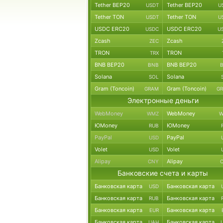
Tether BEP20
Tether BEP20
USDT
U
Tether TON
Tether TON
USDT
U
USDC ERC20
USDC ERC20
USDC
U
Zcash
Zcash
ZEC
TRON
TRON
TRX
BNB BEP20
BNB BEP20
BNB
Solana
Solana
SOL
Gram (Toncoin)
Gram (Toncoin)
GRAM
G
Электронные деньги
WebMoney
WebMoney
WMZ
W
ЮMoney
ЮMoney
RUB
PayPal
PayPal
USD
Volet
Volet
USD
Alipay
Alipay
CNY
Банковские счета и карты
Банковская карта
Банковская карта
USD
Банковская карта
Банковская карта
RUB
Банковская карта
Банковская карта
EUR
Банковская карта
Банковская карта
UAH