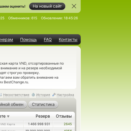
На новый сайт
шаем оценить!
925
Обменников:
615
Обновление:
18:45:26
тнерам
Помощь
FAQ
Контакты
ская карта VND, отсортированные по
 внимание и на резерв необходимой
дят строгую проверку.
лагаем вам обратить внимание на
х BestChange.ru.
Несоответствие
История
Настройка
йной обмен
Статистика
ете
Резерв
Отзывы
▼
5
1 466 998 931
2645
VND Карта