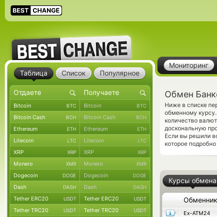
Мониторинг
Таблица
Список
Популярное
Обмен Банк
Ниже в списке пе
Bitcoin
Bitcoin
BTC
BTC
обменному курсу.
Bitcoin Cash
Bitcoin Cash
BCH
BCH
количество валют
доскональную про
Ethereum
Ethereum
ETH
ETH
Если вы решили в
Litecoin
Litecoin
LTC
LTC
которое подробно
XRP
XRP
XRP
XRP
Monero
Monero
XMR
XMR
Dogecoin
Dogecoin
DOGE
DOGE
Курсы обмена
Dash
Dash
DASH
DASH
Tether ERC20
Tether ERC20
USDT
USDT
Обменни
Tether TRC20
Tether TRC20
USDT
USDT
Ex-ATM24