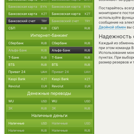
Банковская карта
Банковская карта
BYN
BYN
Постарайтесь всег
мониторинге посто
Банковская карта
Банковская карта
KZT
KZT
используйте функ
Банковский счет
Банковский счет
TRY
TRY
сообщение на элект
Двойной обмен
вы с
СБП
СБП
RUB
RUB
Интернет-банкинг
Надежность 
Каждый из обменны
Сбербанк
Сбербанк
RUB
RUB
при этом команда 
Альфа-Банк
Альфа-Банк
RUB
RUB
Использование мон
пунктах. При выбор
Т-Банк
Т-Банк
RUB
RUB
размер резервов и 
ВТБ
ВТБ
RUB
RUB
Приват 24
Приват 24
UAH
UAH
Kaspi Bank
Kaspi Bank
KZT
KZT
Revolut
Revolut
EUR
EUR
Денежные переводы
WU
WU
USD
USD
ЗК
ЗК
RUB
RUB
Наличные деньги
Наличные
Наличные
USD
USD
Наличные
Наличные
RUB
RUB