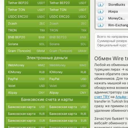
Tether BEP20
Tether BEP20
USDT
USDT
StoreBucks
Tether TON
Tether TON
USDT
USDT
Искра
USDC ERC20
USDC ERC20
USDC
USDC
MoneyCame
Zcash
Zcash
ZEC
ZEC
Rim-Exchan
TRON
TRON
TRX
TRX
Всего по направле
BNB BEP20
BNB BEP20
BNB
BNB
Суммарный резерв
Solana
Solana
SOL
SOL
Официальный курс
Gram (Toncoin)
Gram (Toncoin)
GRAM
GRAM
Электронные деньги
Обмен Wire tr
Любой из обменных 
WebMoney
WebMoney
WMZ
WMZ
→
турецких лирах
к
ЮMoney
ЮMoney
RUB
RUB
также обратите сво
обменников. Для то
PayPal
PayPal
USD
USD
нажать мышкой на с
Volet
Volet
USD
USD
обнаружена возмож
администратору сай
Alipay
Alipay
CNY
CNY
счет TRY
на
Альфа-
Банковские счета и карты
transfer in Turkish
сразу же примем с
Банковская карта
Банковская карта
USD
USD
удаление обменного
Банковская карта
Банковская карта
RUB
RUB
Зачастую бывает та
Банковская карта
Банковская карта
EUR
EUR
вебсайт обменного 
Банковская карта
Банковская карта
возникают затрудне
UAH
UAH