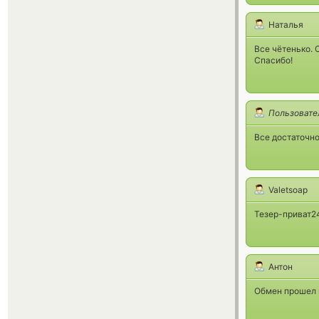
Наталья
Все чётенько.
Спасибо!
Пользовате
Все достаточно
Valetsoap
Тезер-приват24
Антон
Обмен прошел г