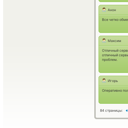
Анон
Все четко обме
Максим
Отличный серви
отличный серви
проблем.
Игорь
Оперативно по
84 страницы: