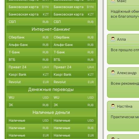
Макс
Банковская карта
Банковская карта
BYN
BYN
Надёжный обме
Банковская карта
Банковская карта
KZT
KZT
все благополуч
СБП
СБП
RUB
RUB
Интернет-банкинг
Сбербанк
Сбербанк
RUB
RUB
Алла
Альфа-Банк
Альфа-Банк
RUB
RUB
Все прошло отл
Т-Банк
Т-Банк
RUB
RUB
ВТБ
ВТБ
RUB
RUB
Приват 24
Приват 24
UAH
UAH
Александр
Kaspi Bank
Kaspi Bank
KZT
KZT
Revolut
Revolut
EUR
EUR
Всем рекоменд
Денежные переводы
WU
WU
USD
USD
ЗК
ЗК
RUB
RUB
Настёна
Наличные деньги
Практически м
Наличные
Наличные
USD
USD
Наличные
Наличные
RUB
RUB
Наличные
Наличные
EUR
EUR