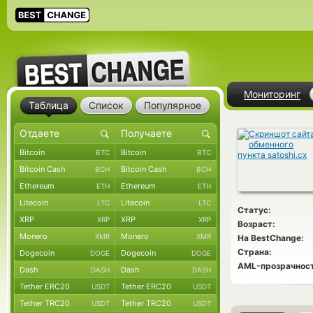
Мониторинг
Таблица
Список
Популярное
Bitcoin
Bitcoin
BTC
BTC
Bitcoin Cash
Bitcoin Cash
BCH
BCH
Ethereum
Ethereum
ETH
ETH
Litecoin
Litecoin
LTC
LTC
Статус:
XRP
XRP
XRP
XRP
Возраст:
Monero
Monero
XMR
XMR
На BestChange:
Страна:
Dogecoin
Dogecoin
DOGE
DOGE
AML-прозрачност
Dash
Dash
DASH
DASH
Tether ERC20
Tether ERC20
USDT
USDT
Tether TRC20
Tether TRC20
USDT
USDT