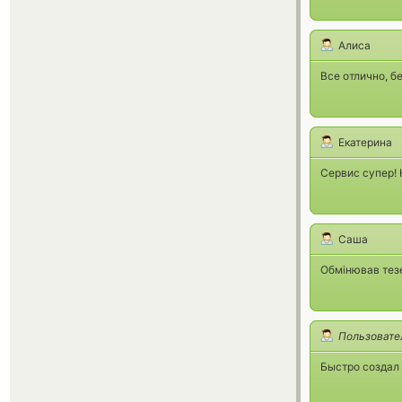
Алиса
Все отлично, б
Екатерина
Сервис супер! 
Саша
Обмінював тезе
Пользовате
Быстро создал 