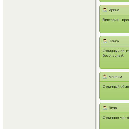
Ирина
Виктория – про
Ольга
Отличный опыт
безопасный.
Максим
Отличный обме
Лиза
Отличное место