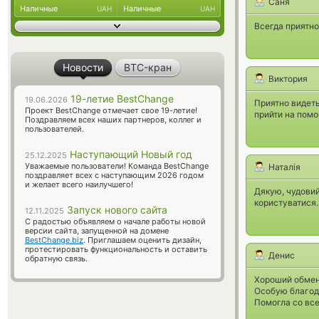
Саня
Наличные
Наличные
UAH
UAH
Всегда приятно
Новости
BTC-кран
Виктория
19-летие BestChange
19.06.2026
Приятно видеть
Проект BestChange отмечает свое 19-летие!
прийти на пом
Поздравляем всех наших партнеров, коллег и
пользователей.
Наступающий Новый год
25.12.2025
Уважаемые пользователи! Команда BestChange
Наталія
поздравляет всех с наступающим 2026 годом
и желает всего наилучшего!
Дякую, чудовий
користуватися.
Запуск нового сайта
12.11.2025
С радостью объявляем о начале работы новой
версии сайта, запущенной на домене
BestChange.biz
. Приглашаем оценить дизайн,
протестировать функциональность и оставить
Денис
обратную связь.
Хороший обменн
Особую благод
Помогла со вс