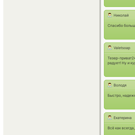
Николай
Спасибо большо
Valetsoap
Тезер-приват24
радует! Ну и ку
Володя
Быстро, надежн
Екатерина
Всё как всегда