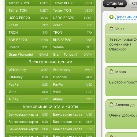
Отзывы
Ст
Tether BEP20
Tether BEP20
USDT
USDT
Tether TON
Tether TON
USDT
USDT
Добавить о
USDC ERC20
USDC ERC20
USDC
USDC
Zcash
Zcash
ZEC
ZEC
Valet
TRON
TRON
TRX
TRX
Тезер-приват24
BNB BEP20
BNB BEP20
BNB
BNB
обменнике )
Solana
Solana
SOL
SOL
Спасибо!
Gram (Toncoin)
Gram (Toncoin)
GRAM
GRAM
Электронные деньги
WebMoney
WebMoney
WMZ
WMZ
Маша
ЮMoney
ЮMoney
RUB
RUB
Быстро и прост
PayPal
PayPal
USD
USD
Volet
Volet
USD
USD
Alipay
Alipay
CNY
CNY
Александр
Банковские счета и карты
Банковская карта
Банковская карта
USD
USD
Очень удобно, 
Банковская карта
Банковская карта
RUB
RUB
Банковская карта
Банковская карта
EUR
EUR
Банковская карта
Банковская карта
UAH
UAH