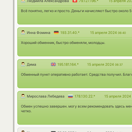
Людмила Александрова
79.127.196.*
15 апреля 2
Всё понятно, легко и просто. Деньги начисляют быстро около 5
Инна Фомина
193.31.40.*
15 апреля 2024
06:40
Хороший обменник, быстро обменяли, молодцы.
Дима
195.181.164.*
15 апреля 2024
06:37
Обменный пункт оперативно работает. Средства получил. Благ
Мирослава Лебедева
178.130.22.*
15 апреля 2024
Обмен успешно завершен. могу всем рекомендовать здесь мен
четко.