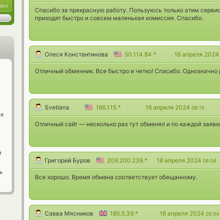
UAH
Спасибо за прекрасную работу. Пользуюсь только этим сервис
приходят быстро и совсем маленькая комиссия. Спасибо.
Олеся Константинова
50.114.84.*
16 апреля 202
Отличный обменник. Все быстро и четко! Спасибо. Однозначно
Svetlana
166.1.15.*
16 апреля 2024
06:15
ge
Отличный сайт — несколько раз тут обменял и по каждой заявк
й
Григорий Буров
209.200.239.*
16 апреля 2024
06:04
ь
Все хорошо. Время обмена соответствует обещанному.
Савва Мясников
185.5.39.*
16 апреля 2024
05:54