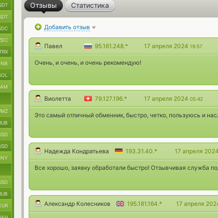
Отзывы
Статистика
SDT
SDT
Добавить отзыв
SDC
ZEC
Павел
95.161.248.*
17 апреля 2024
19:57
TRX
Очень, и очень, и очень рекомендую!
BNB
SOL
RAM
Виолетта
79.127.196.*
17 апреля 2024
05:42
MZ
Это самый отличный обменник, быстро, четко, пользуюсь и на
RUB
USD
USD
Надежда Кондратьева
193.31.40.*
17 апреля 202
CNY
Все хорошо, заявку обработали быстро! Отзывчивая служба п
USD
RUB
Александр Колесников
195.181.164.*
17 апреля 20
EUR
UAH