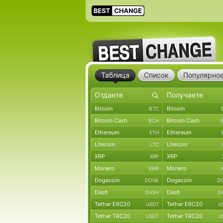
Таблица
Список
Популярно
Bitcoin
Bitcoin
BTC
Bitcoin Cash
Bitcoin Cash
BCH
Ethereum
Ethereum
ETH
Litecoin
Litecoin
LTC
XRP
XRP
XRP
Monero
Monero
XMR
Dogecoin
Dogecoin
DOGE
D
Dash
Dash
DASH
D
Tether ERC20
Tether ERC20
USDT
U
Tether TRC20
Tether TRC20
USDT
U