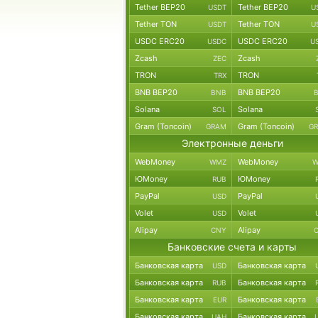
Tether BEP20
Tether BEP20
USDT
U
Tether TON
Tether TON
USDT
U
USDC ERC20
USDC ERC20
USDC
U
Zcash
Zcash
ZEC
TRON
TRON
TRX
BNB BEP20
BNB BEP20
BNB
Solana
Solana
SOL
Gram (Toncoin)
Gram (Toncoin)
GRAM
G
Электронные деньги
WebMoney
WebMoney
WMZ
W
ЮMoney
ЮMoney
RUB
PayPal
PayPal
USD
Volet
Volet
USD
Alipay
Alipay
CNY
Банковские счета и карты
Банковская карта
Банковская карта
USD
Банковская карта
Банковская карта
RUB
Банковская карта
Банковская карта
EUR
Банковская карта
Банковская карта
UAH