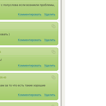
 с полуслова если возникли проблемы,
Комментировать
Удалить
овать )
Комментировать
Удалить
5
ь!
Комментировать
Удалить
05:43
ам за то что есть такие хорошие
Комментировать
Удалить