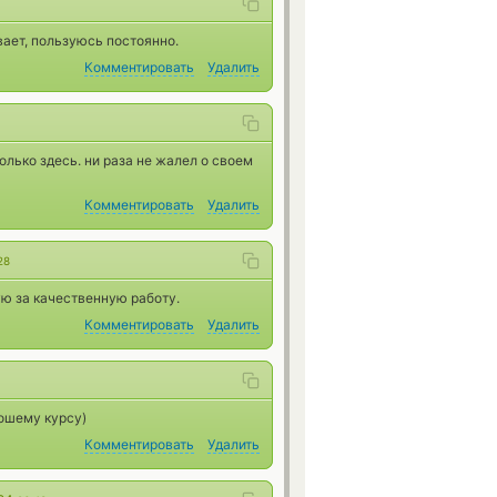
вает, пользуюсь постоянно.
Комментировать
Удалить
лько здесь. ни раза не жалел о своем
Комментировать
Удалить
28
ую за качественную работу.
Комментировать
Удалить
ошему курсу)
Комментировать
Удалить