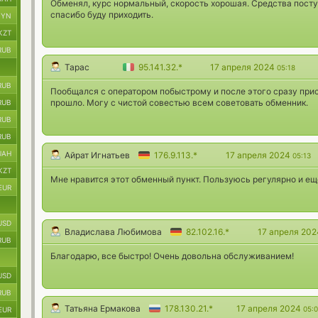
Обменял, курс нормальный, скорость хорошая. Средства пост
спасибо буду приходить.
BYN
KZT
RUB
Тарас
95.141.32.*
17 апреля 2024
05:18
RUB
Пообщался с оператором побыстрому и после этого сразу прис
прошло. Могу с чистой совестью всем советовать обменник.
RUB
RUB
RUB
UAH
Айрат Игнатьев
176.9.113.*
17 апреля 2024
05:13
KZT
Мне нравится этот обменный пункт. Пользуюсь регулярно и еще
EUR
USD
Владислава Любимова
82.102.16.*
17 апреля 20
RUB
Благодарю, все быстро! Очень довольна обслуживанием!
USD
RUB
Татьяна Ермакова
178.130.21.*
17 апреля 2024
05:
EUR