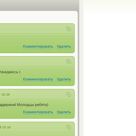
Комментировать
Удалить
слаждаюсь )
Комментировать
Удалить
4
05:39
оддержки! Молодцы ребята)
Комментировать
Удалить
24
05:34