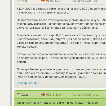
Ник
95.90.237.*
14 апреля 2024
12:51
14.04.2024 Я оформил обмен с карты на карту 5000 евро. Чере
на мою карту, ни на карту знакомого.
На протяжении всего этого времени у обменника был курс 0,9
(скриншоты имеются). Я попросил осуществлять перевод по эт
актуальным, как на Best change так и на сайте обменника.
Мне было сказано, что курс 0,916, хотя и в этот момент курс ос
несоответствие, обменник, спустя 1,5 ч после заявки, сказал ч
и как же мне не стыдно соглашаться на более низкий курс, вед
только лучше:)
В течение последнего получаса нашего общения я просил верну
по факту везде вырос. Но деньги вернули, правда меньше, сос
биржи.
Опыт крайне неприятный, поддержка токсичная. Дело не в этой 
принципе и в отношении к клиенту. И очень умиляло впариван
курс по банковским переводам оставался 0,926…
Развернуть
(
1
)
Дарья
91.213.230.*
14 апреля 2024
07:25
Один из лучших и надежных обменников. А еще — быстро.