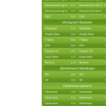
Банковская карта
Банковская карта
BYN
Банковская карта
Банковская карта
KZT
СБП
СБП
RUB
Интернет-банкинг
Сбербанк
Сбербанк
RUB
Альфа-Банк
Альфа-Банк
RUB
Т-Банк
Т-Банк
RUB
ВТБ
ВТБ
RUB
Приват 24
Приват 24
UAH
Kaspi Bank
Kaspi Bank
KZT
Revolut
Revolut
EUR
Денежные переводы
WU
WU
USD
ЗК
ЗК
RUB
Наличные деньги
Наличные
Наличные
USD
Наличные
Наличные
RUB
Наличные
Наличные
EUR