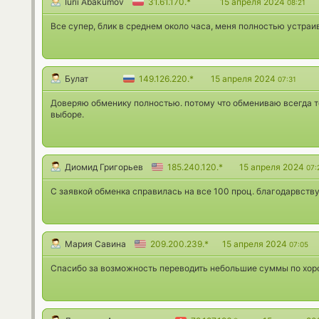
Iurii Abakumov
31.61.170.*
15 апреля 2024
08:21
Все супер, блик в среднем около часа, меня полностью устраи
Булат
149.126.220.*
15 апреля 2024
07:31
Доверяю обменику полностью. потому что обмениваю всегда то
выборе.
Диомид Григорьев
185.240.120.*
15 апреля 2024
07:
С заявкой обменка справилась на все 100 проц. благодарвств
Мария Савина
209.200.239.*
15 апреля 2024
07:05
Спасибо за возможность переводить небольшие суммы по хор