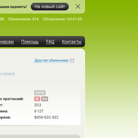
На новый сайт
шаем оценить!
98
Обменников:
614
Обновление:
09:41:55
тнерам
Помощь
FAQ
Контакты
Другие обменники
о пункта
2470
х претензий:
0
54
т:
203
ена:
9 127
ервов:
$659 630 922