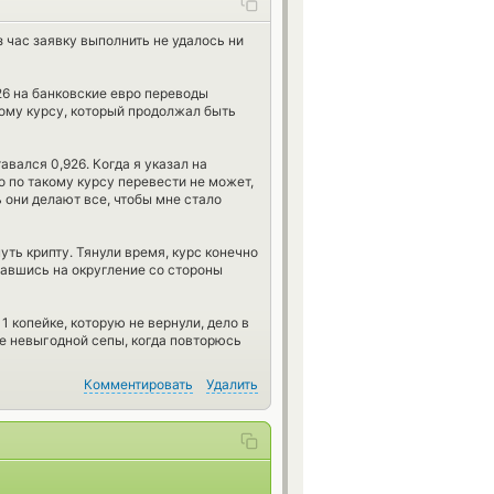
з час заявку выполнить не удалось ни
26 на банковские евро переводы
ому курсу, который продолжал быть
тавался 0,926. Когда я указал на
то по такому курсу перевести не может,
ь они делают все, чтобы мне стало
ть крипту. Тянули время, курс конечно
лавшись на округление со стороны
1 копейке, которую не вернули, дело в
ие невыгодной сепы, когда повторюсь
Комментировать
Удалить