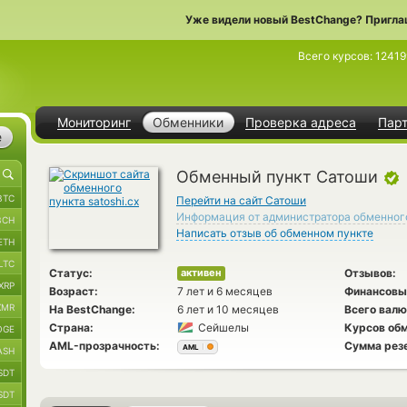
Уже видели новый BestChange? Пригла
Всего курсов:
12419
Мониторинг
Обменники
Проверка адреса
Пар
е
Обменный пункт Сатоши
BTC
Перейти на сайт Сатоши
Информация от администратора обменног
BCH
Написать отзыв об обменном пункте
ETH
LTC
Статус:
Отзывов:
активен
XRP
Возраст:
7 лет и 6 месяцев
Финансовы
XMR
На BestChange:
6 лет и 10 месяцев
Всего валю
Страна:
Сейшелы
Курсов обм
OGE
AML-прозрачность:
Сумма рез
AML
ASH
SDT
SDT