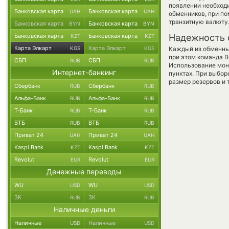
появлении необходи
Банковская карта
Банковская карта
UAH
UAH
обменников, при п
транзитную валюту
Банковская карта
Банковская карта
BYN
BYN
Банковская карта
Банковская карта
Надежность 
KZT
KZT
Карта Элкарт
Карта Элкарт
KGS
KGS
Каждый из обменны
при этом команда 
СБП
СБП
RUB
RUB
Использование мон
Интернет-банкинг
пунктах. При выбор
размер резервов и 
Сбербанк
Сбербанк
RUB
RUB
Альфа-Банк
Альфа-Банк
RUB
RUB
Т-Банк
Т-Банк
RUB
RUB
ВТБ
ВТБ
RUB
RUB
Приват 24
Приват 24
UAH
UAH
Kaspi Bank
Kaspi Bank
KZT
KZT
Revolut
Revolut
EUR
EUR
Денежные переводы
WU
WU
USD
USD
ЗК
ЗК
RUB
RUB
Наличные деньги
Наличные
Наличные
USD
USD