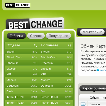
Мониторинг
Таблица
Список
Популярное
Обмен Карт
В таблице ниже у
Bitcoin
Bitcoin
BTC
BTC
наилучшему курсу
Bitcoin Cash
Bitcoin Cash
BCH
BCH
валюты TrueUSD T
представителями
Ethereum
Ethereum
ETH
ETH
Клиентам, которы
Litecoin
Litecoin
LTC
LTC
подробный
вид
XRP
XRP
XRP
XRP
Monero
Monero
XMR
XMR
Dogecoin
Dogecoin
DOGE
DOGE
Курсы обмена
Dash
Dash
DASH
DASH
Tether ERC20
Tether ERC20
USDT
USDT
Обменни
Tether TRC20
Tether TRC20
USDT
USDT
Сатоши