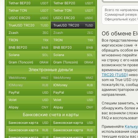
Tether BEP20
Tether BEP20
USDT
USDT
Всего по направле
Tether TON
Tether TON
USDT
USDT
Суммарный резерв
USDC ERC20
USDC ERC20
USDC
USDC
Официальный курс
TrueUSD TRC20
TrueUSD TRC20
TUSD
TUSD
Об обмене El
Zcash
Zcash
ZEC
ZEC
TRON
TRON
Все представленные
TRX
TRX
→
киргизском соме
BNB BEP20
BNB BEP20
BNB
BNB
обращать особое вн
Solana
Solana
мгновенно перейти 
SOL
SOL
на строку с его на
Gram (Toncoin)
Gram (Toncoin)
GRAM
GRAM
возможности провед
Электронные деньги
временные труднос
TRC20 (TUSD)
невоз
WebMoney
WebMoney
WMZ
WMZ
som на True USD cr
пожалуйста, сообщ
ЮMoney
ЮMoney
RUB
RUB
администратором об
PayPal
PayPal
USD
USD
направления.
Volet
Volet
USD
USD
Спешим заметить, 
Alipay
Alipay
CNY
CNY
обнаружить более 
вас возникли сложн
Банковские счета и карты
FAQ и воспользоват
Банковская карта
Банковская карта
USD
USD
Применяйте
Кальку
Банковская карта
Банковская карта
RUB
RUB
использования серв
текущие курсы вас 
Банковская карта
Банковская карта
EUR
EUR